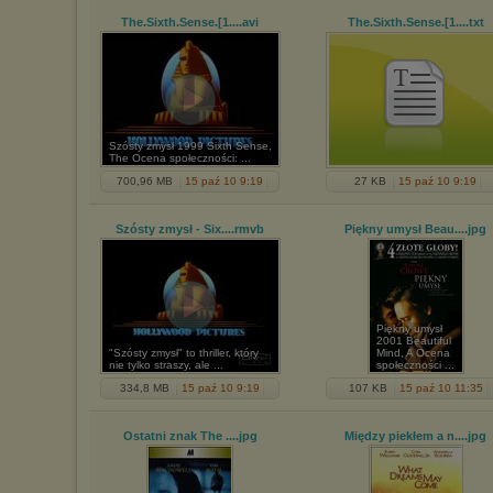
The.Sixth.Sense.[1...
.avi
The.Sixth.Sense.[1...
.txt
Szósty zmysł 1999 Sixth Sense,
The Ocena społeczności: ...
700,96 MB
15 paź 10 9:19
27 KB
15 paź 10 9:19
Szósty zmysł - Six...
.rmvb
Piękny umysł Beau...
.jpg
Piękny umysł
2001 Beautiful
"Szósty zmysł" to thriller, który
Mind, A Ocena
nie tylko straszy, ale ...
społeczności ...
334,8 MB
15 paź 10 9:19
107 KB
15 paź 10 11:35
Ostatni znak The ...
.jpg
Między piekłem a n...
.jpg