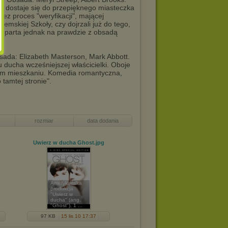
i" dostaje się do przepięknego miasteczka
zez proces "weryfikacji", mającej
mskiej Szkoły, czy dojrzali już do tego,
 oparta jednak na prawdzie z obsadą
bsada: Elizabeth Masterson, Mark Abbott.
ducha wcześniejszej właścicielki. Oboje
nym mieszkaniu. Komedia romantyczna,
tamtej stronie".
rozmiar
data dodania
Uwierz w ducha Ghost
.jpg
Amerykańska
produkcja
"Uwierz w
ducha" (ang.
"Ghost"), 1 ...
97 KB
15 lis 10 17:37