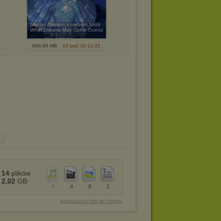
Między piekłem a niebem 1998
What Dreams May Come Ocena
...
699,98 MB
15 paź 10 12:21
14
plików
2,02
GB
0
4
9
1
bezpośredni link do folderu