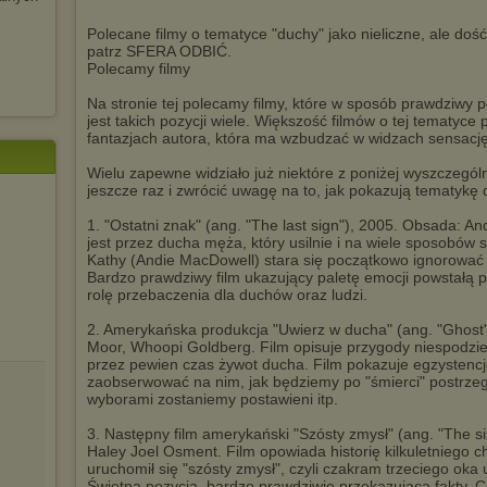
Polecane filmy o tematyce "duchy" jako nieliczne, ale dość
patrz SFERA ODBIĆ.
Polecamy filmy
Na stronie tej polecamy filmy, które w sposób prawdziwy 
jest takich pozycji wiele. Większość filmów o tej tematyc
fantazjach autora, która ma wzbudzać w widzach sensację, 
Wielu zapewne widziało już niektóre z poniżej wyszczególn
jeszcze raz i zwrócić uwagę na to, jak pokazują tematykę
1. "Ostatni znak" (ang. "The last sign"), 2005. Obsada:
jest przez ducha męża, który usilnie i na wiele sposobów 
Kathy (Andie MacDowell) stara się początkowo ignorować t
Bardzo prawdziwy film ukazujący paletę emocji powstałą po
rolę przebaczenia dla duchów oraz ludzi.
2. Amerykańska produkcja "Uwierz w ducha" (ang. "Ghost
Moor, Whoopi Goldberg. Film opisuje przygody niespodz
przez pewien czas żywot ducha. Film pokazuje egzystencję
zaobserwować na nim, jak będziemy po "śmierci" postrzegal
wyborami zostaniemy postawieni itp.
3. Następny film amerykański "Szósty zmysł" (ang. "The si
Haley Joel Osment. Film opowiada historię kilkuletniego ch
uruchomił się "szósty zmysł", czyli czakram trzeciego ok
Świetna pozycja, bardzo prawdziwie przekazująca fakty. C