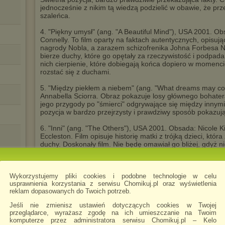
jednocześnie z nikim tą wiedzą podzielić w obawie, że prz
szaleńca.
4. "Piękny umysł" (ang. "A Beautiful Mind"), USA 2001. Ob
Connelly. To film oparty na faktach autentycznych, opisuj
nagrody Nobla, a zarazem schizofrenika Johna Forbesa 
bierze duchy, które go opętały za rzeczywistość i podpada
nich cierpienie, które dobiegają końca dopiero w momenc
rozstać się z duchami.
5. "Między piekłem a niebem" (ang. "What dreams may co
Annabella Sciorra. Obraz pokazuje losy głównego bohate
jego przygody po "śmierci" odgrywające się między innym
pozycja w bardzo przejrzysty i prawdziwy sposób pokazują
6. "Inni" (ang. "The Others"), USA 2001. Obsada: Nicole 
Eccleston. Film opisuje historię matki z trójką dzieci, k
duchy. Doskonały film. Nie będę omawiał go bliżej, gdyż 
zakończenia.
7. "Zabłąkane dusze" (ang. "Restless spirits"), Kanada 1
Wykorzystujemy pliki cookies i podobne technologie w celu
Bluteau. Film czasami wyświetlany przez kanał "Hallmark".
usprawnienia korzystania z serwisu Chomikuj.pl oraz wyświetlenia
20-tych, którzy zginęli w katastrofie samolotu i nie uświadom
reklam dopasowanych do Twoich potrzeb.
Codziennie powtarzają i przeżywają chwilę swojej śmierci.
ma dar widzenia duchów naprowadza ich na zrozumienie 
Jeśli nie zmienisz ustawień dotyczących cookies w Twojej
pół wieku temu.
przeglądarce, wyrażasz zgodę na ich umieszczanie na Twoim
komputerze przez administratora serwisu Chomikuj.pl – Kelo
8. "W obronie życia" (ang. "Defending your life"), USA 19