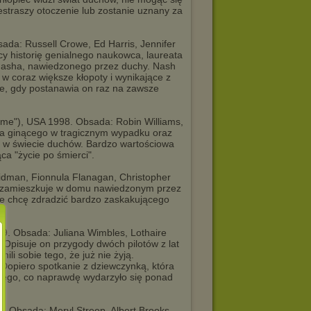
estraszy otoczenie lub zostanie uznany za
sada: Russell Crowe, Ed Harris, Jennifer
ący historię genialnego naukowca, laureata
Nasha, nawiedzonego przez duchy. Nash
 w coraz większe kłopoty i wynikające z
ie, gdy postanawia on raz na zawsze
me"), USA 1998. Obsada: Robin Williams,
ra ginącego w tragicznym wypadku oraz
i w świecie duchów. Bardzo wartościowa
ca "życie po śmierci".
Kidman, Fionnula Flanagan, Christopher
tóra zamieszkuje w domu nawiedzonym przez
nie chcę zdradzić bardzo zaskakującego
999. Obsada: Juliana Wimbles, Lothaire
 Opisuje on przygody dwóch pilotów z lat
ili sobie tego, że już nie żyją.
 Dopiero spotkanie z dziewczynką, która
tego, co naprawdę wydarzyło się ponad
91. Obsada: Meryl Streep, Albert Brooks.