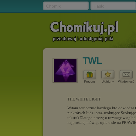
Chomik
Hasło
TWL
Prezent
Ulubiony
Wiadomość