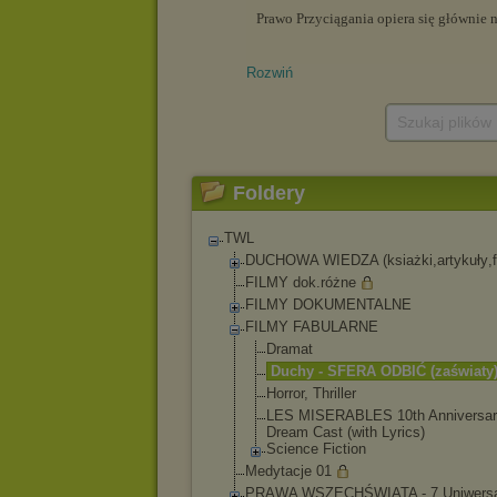
Rozwiń
Szukaj plików
Foldery
TWL
DUCHOWA WIEDZA (ksiażki,artykuły
,
FILMY dok.różne
FILMY DOKUMENTALNE
FILMY FABULARNE
Dramat
Duchy - SFERA ODBIĆ (zaświaty
Horror, Thriller
LES MISERABLES 10th Anniversa
Dream Cast (with Lyrics)
Science Fiction
Medytacje 01
PRAWA WSZECHŚWIATA - 7 Uniwersa