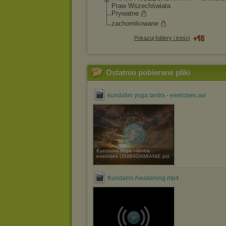
Praw Wszechświata
Prywatne
zachomikowane
Pokazuj foldery i treści
Ostatnio pobierane pliki
kundalini yoga tantra - exercises.avi
Kundalini Yoga - tantra
exercises UŚWIADAMIANIE prz
...
Kundalini Awakening.mp4