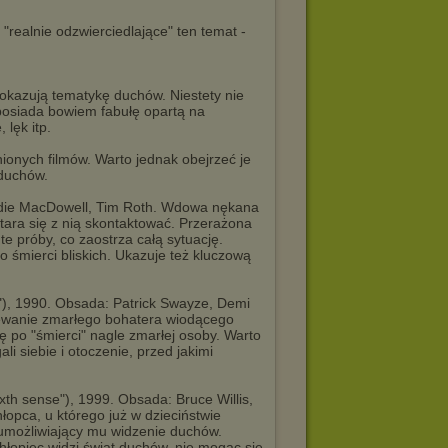
 "realnie odzwierciedlające" ten temat -
pokazują tematykę duchów. Niestety nie
e posiada bowiem fabułę opartą na
lęk itp.
ionych filmów. Warto jednak obejrzeć je
 duchów.
 Andie MacDowell, Tim Roth. Wdowa nękana
stara się z nią skontaktować. Przerażona
e próby, co zaostrza całą sytuację.
 śmierci bliskich. Ukazuje też kluczową
"), 1990. Obsada: Patrick Swayze, Demi
iewanie zmarłego bohatera wiodącego
 po "śmierci" nagle zmarłej osoby. Warto
i siebie i otoczenie, przed jakimi
xth sense"), 1999. Obsada: Bruce Willis,
łopca, u którego już w dzieciństwie
a umożliwiający mu widzenie duchów.
hłopiec widzi świat duchów, nie mogąc się