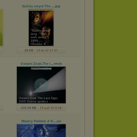
Szósty zmysł The ...
.jpg
"Szósty zmysł"
(ang. "The
sixth sense"),
1999.
Obsada: B ...
28 KB
15 lis 10 17:37
Ostatni Znak.The l...
.rmvb
Ostatni znak The Last Sign,
2005 Ocena społecz ...
328,39 MB
15 paź 10 9:18
Między Piekłem A N...
.avi