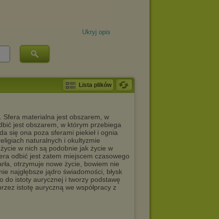
Ukryj opis
Lista plików
 Sfera materialna jest obszarem, w
dbić jest obszarem, w którym przebiega
a się ona poza sferami piekieł i ognia
ligiach naturalnych i okultyzmie
życie w nich są podobnie jak życie w
fera odbić jest zatem miejscem czasowego
rła, otrzymuje nowe życie, bowiem nie
nie najgłębsze jądro świadomości, błysk
o do istoty aurycznej i tworzy podstawę
rzez istotę auryczną we współpracy z