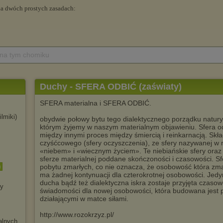
 na tym chomiku
Duchy - SFERA ODBIĆ (zaświaty)
SFERA materialna i SFERA ODBIĆ.
filmiki)
obydwie połowy bytu tego dialektycznego porządku natury.
którym żyjemy w naszym materialnym objawieniu. Sfera o
między innymi proces między śmiercią i reinkarnacją. Skład
czyśćcowego (sfery oczyszczenia), ze sfery nazywanej w re
«niebem» i «wiecznym życiem». Te niebiańskie sfery oraz 
sferze materialnej poddane skończoności i czasowości. S
)
pobytu zmarłych, co nie oznacza, że osobowość która zma
ma żadnej kontynuacji dla czterokrotnej osobowości. Jedy
ducha bądź też dialektyczna iskra zostaje przyjęta czasow
ry
świadomości dla nowej osobowości, która budowana jest p
działającymi w matce siłami.
http://www.rozokrzyz.pl/
lnych