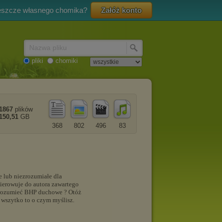
eszcze własnego chomika?
Załóż konto
Nazwa pliku
pliki
chomiki
1867
plików
150,51
GB
368
802
496
83