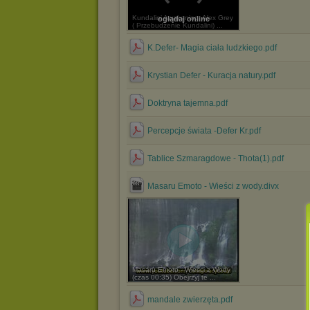
Kundalini Awakening, Alex Grey
oglądaj online
( Przebudzenie Kundalini) ...
K.Defer- Magia ciała ludzkiego.pdf
Krystian Defer - Kuracja natury.pdf
Doktryna tajemna.pdf
Percepcje świata -Defer Kr.pdf
Tablice Szmaragdowe - Thota(1).pdf
Masaru Emoto - Wieści z wody.divx
Masaru Emoto - Wieści z Wody
(czas 00:35) Obejrzyj te ...
mandale zwierzęta.pdf