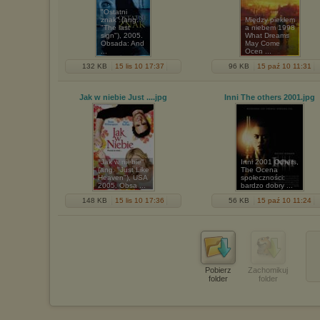
"Ostatni
znak" (ang.
Między piekłem
"The last
a niebem 1998
sign"), 2005.
What Dreams
Obsada: And
May Come
...
Ocen ...
132 KB
15 lis 10 17:37
96 KB
15 paź 10 11:31
Jak w niebie Just ...
.jpg
Inni The others 2001
.jpg
"Jak w niebie"
Inni 2001 Others,
(ang. "Just Like
The Ocena
Heaven"), USA
społeczności:
2005. Obsa ...
bardzo dobry ...
148 KB
15 lis 10 17:36
56 KB
15 paź 10 11:24
Pobierz
Zachomikuj
folder
folder