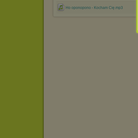
Ho oponopono - Kocham Cię.mp3