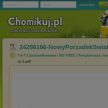
Chomik
Hasło
zapomniałem
24286166-NowyPorzadekSwiat
T-e-T
/
Zachomikowane
/
NO FREE
/
Templariusze, mas
cz-1.pdf