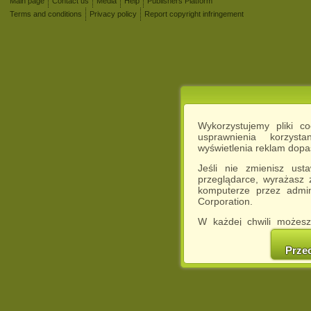
Main page
Contact us
Media
Help
Publishers Platform
Terms and conditions
Privacy policy
Report copyright infringement
Wykorzystujemy pliki c
usprawnienia korzyst
wyświetlenia reklam dop
Jeśli nie zmienisz ust
przeglądarce, wyrażasz
komputerze przez admin
Corporation.
W każdej chwili możesz
cookies w swojej przeglą
w naszej Pol
Prze
http://chomikuj.pl/Polity
Jednocześnie informuje
może spowodować ogr
Chomikuj.pl.