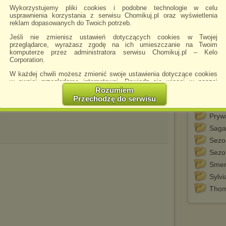
Wykorzystujemy pliki cookies i podobne technologie w celu
Mafi 
usprawnienia korzystania z serwisu Chomikuj.pl oraz wyświetlenia
reklam dopasowanych do Twoich potrzeb.
Mead 
Mere
Jeśli nie zmienisz ustawień dotyczących cookies w Twojej
przeglądarce, wyrażasz zgodę na ich umieszczanie na Twoim
Misja
komputerze przez administratora serwisu Chomikuj.pl – Kelo
Muzy
Corporation.
Ocza
W każdej chwili możesz zmienić swoje ustawienia dotyczące cookies
w swojej przeglądarce internetowej. Dowiedz się więcej w naszej
Opowi
Polityce Prywatności -
http://chomikuj.pl/PolitykaPrywatnosci.aspx
.
Rozumiem
Praw
Przechodzę do serwisu
Jednocześnie informujemy że zmiana ustawień przeglądarki może
(audi
spowodować ograniczenie korzystania ze strony Chomikuj.pl.
Pryw
W przypadku braku twojej zgody na akceptację cookies niestety
Saga
prosimy o opuszczenie serwisu chomikuj.pl.
Sezo
Wykorzystanie plików cookies
przez
Zaufanych Partnerów
Sezo
(dostosowanie reklam do Twoich potrzeb, analiza skuteczności działań
marketingowych).
Smer
Wyrażenie sprzeciwu spowoduje, że wyświetlana Ci reklama nie
Sylv
będzie dopasowana do Twoich preferencji, a będzie to reklama
Thom
wyświetlona przypadkowo.
Istnieje możliwość zmiany ustawień przeglądarki internetowej w
sposób uniemożliwiający przechowywanie plików cookies na
urządzeniu końcowym. Można również usunąć pliki cookies,