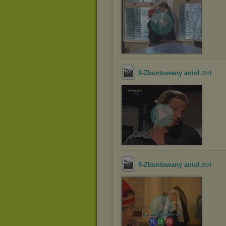
.avi
8-Zbuntowany anioł
.avi
9-Zbuntowany anioł