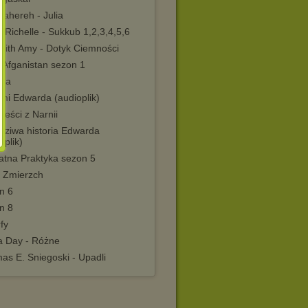
Tahereh - Julia
Richelle - Sukkub 1,2,3,4,5,6
dith Amy - Dotyk Ciemności
 Afganistan sezon 1
ka
mi Edwarda (audioplik)
eści z Narnii
dziwa historia Edwarda
oplik)
atna Praktyka sezon 5
 Zmierzch
n 6
n 8
fy
ia Day - Różne
as E. Sniegoski - Upadli