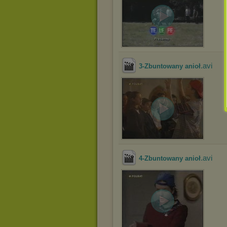
.avi
3-Zbuntowany anioł
.avi
4-Zbuntowany anioł