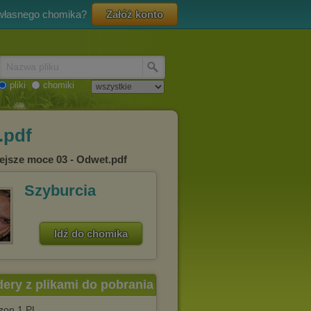
 własnego chomika?
Załóż konto
Nazwa pliku
pliki
chomiki
.pdf
iejsze moce 03 - Odwet.pdf
Szyburcia
Idź do chomika
dery z plikami do pobrania
on 1 PL