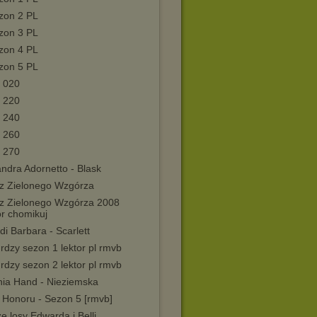
on 2 PL
on 3 PL
on 4 PL
on 5 PL
- 020
- 220
- 240
- 260
- 270
ndra Adornetto - Blask
 z Zielonego Wzgórza
 z Zielonego Wzgórza 2008
or chomikuj
di Barbara - Scarlett
rdzy sezon 1 lektor pl rmvb
rdzy sezon 2 lektor pl rmvb
hia Hand - Nieziemska
 Honoru - Sezon 5 [rmvb]
e losy Edwarda i Belli