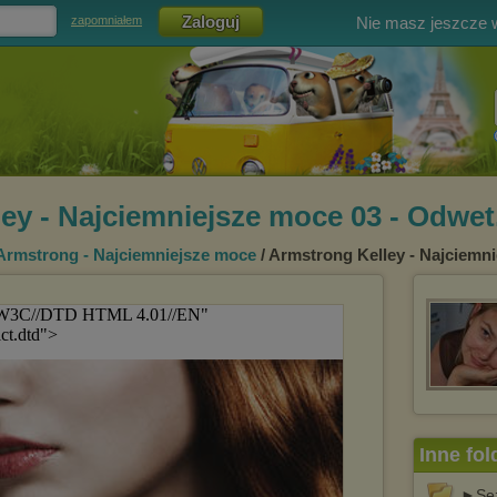
Nie masz jeszcze
zapomniałem
ey - Najciemniejsze moce 03 - Odwet
 Armstrong - Najciemniejsze moce
/ Armstrong Kelley - Najciemn
Inne fol
►Sez