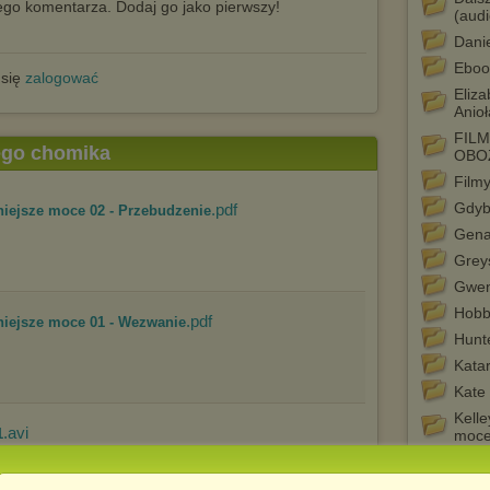
go komentarza. Dodaj go jako pierwszy!
(audi
Danie
Eboo
 się
zalogować
Eliz
Anioł
FIL
tego chomika
OBO
Film
Gdyby
.pdf
niejsze moce 02 - Przebudzenie
Gena
Grey
Gwen
Hobb
.pdf
niejsze moce 01 - Wezwanie
Hunt
Kata
Kate 
Kelle
.avi
1
moc
Lisa
Mada