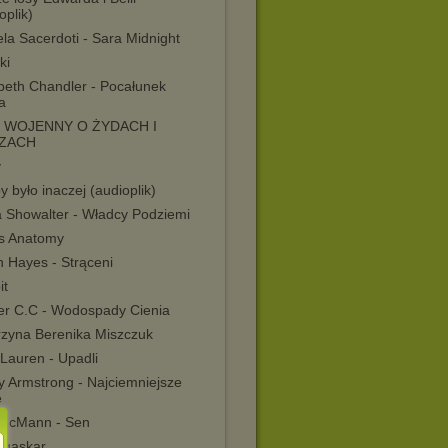
oplik)
la Sacerdoti - Sara Midnight
ki
abeth Chandler - Pocałunek
a
M WOJENNY O ŻYDACH I
ZACH
y
 było inaczej (audioplik)
 Showalter - Władcy Podziemi
s Anatomy
 Hayes - Strąceni
it
er C.C - Wodospady Cienia
rzyna Berenika Miszczuk
Lauren - Upadli
y Armstrong - Najciemniejsze
e
 McMann - Sen
gaskar