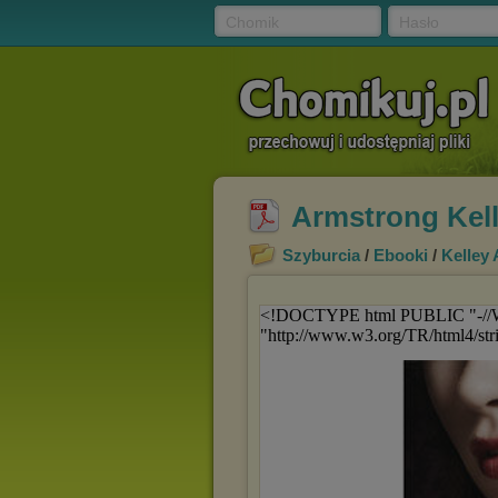
Chomik
Hasło
Armstrong Kell
Szyburcia
/
Ebooki
/
Kelley