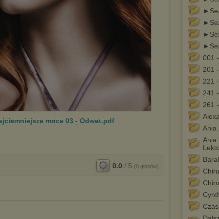
►Sez
►Sez
►Sez
►Sez
001 
201 
221 
241 
261 
Alexa
ajciemniejsze moce 03 - Odwet.pdf
Ania
Ania
Lekt
Baral
0.0
/
5
(
0
głosów)
Chiru
Chiru
Cynt
Czas
Dalsz