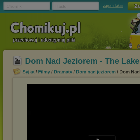
Chomik
Hasło
zapomniałem
Dom Nad Jeziorem - The Lake
Syjka
/
Filmy
/
Dramaty
/
Dom nad jeziorem
/ Dom Nad 