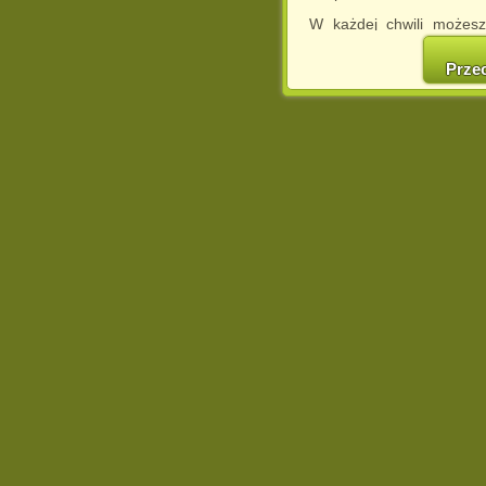
W każdej chwili możesz
cookies w swojej przeglą
w naszej Pol
Prze
http://chomikuj.pl/Polity
Jednocześnie informuje
może spowodować ogr
Chomikuj.pl.
W przypadku braku twojej
prosimy o opuszczenie se
Wykorzystanie plików c
(dostosowanie reklam do
działań marketingowych).
Wyrażenie sprzeciwu spo
będzie dopasowana do Tw
wyświetlona przypadkowo
Istnieje możliwość zmian
sposób uniemożliwiając
urządzeniu końcowym. M
dokonując odpowiednich
internetowej.
Pełną informację na 
http://chomikuj.pl/Polity