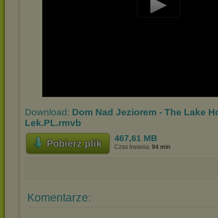
Play
Video
Download:
Dom Nad Jeziorem - The Lake H
Lek.PL.rmvb
467,61 MB
Pobierz plik
Czas trwania:
94 min
Komentarze: