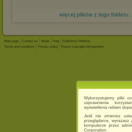
więcej plików z tego folderu..
Main page
Contact us
Media
Help
Publishers Platform
Terms and conditions
Privacy policy
Report copyright infringement
Wykorzystujemy pliki c
usprawnienia korzyst
wyświetlenia reklam dop
Jeśli nie zmienisz ust
przeglądarce, wyrażasz
komputerze przez admin
Corporation.