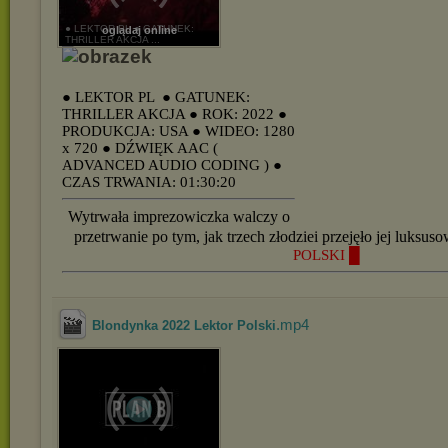
● LEKTOR PL ● GATUNEK:
oglądaj online
THRILLER AKCJA ...
● LEKTOR PL
● GATUNEK:
THRILLER AKCJA
● ROK: 2022
●
PRODUKCJA: USA
● WIDEO: 1280
x 720
● DŹWIĘK AAC (
ADVANCED AUDIO CODING )
●
CZAS TRWANIA: 01:30:20
Wytrwała imprezowiczka walczy o
przetrwanie po tym, jak trzech złodziei przejęło jej luksus
POLSKI █
.mp4
Blondynka 2022 Lektor Polski