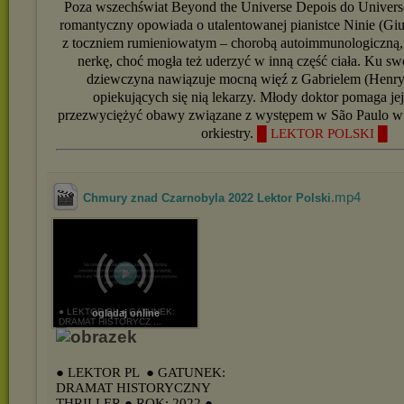
Poza wszechświat Beyond the Universe Depois do Univer
romantyczny opowiada o utalentowanej pianistce Ninie (Giul
z toczniem rumieniowatym – chorobą autoimmunologiczną, k
nerkę, choć mogła też uderzyć w inną część ciała. Ku s
dziewczyna nawiązuje mocną więź z Gabrielem (Henry
opiekujących się nią lekarzy. Młody doktor pomaga jej 
przezwyciężyć obawy związane z występem w São Paulo w 
orkiestry.
█ LEKTOR POLSKI █
.mp4
Chmury znad Czarnobyla 2022 Lektor Polski
● LEKTOR PL ● GATUNEK:
oglądaj online
DRAMAT HISTORYCZ ...
● LEKTOR PL
● GATUNEK:
DRAMAT HISTORYCZNY
THRILLER
● ROK: 2022
●