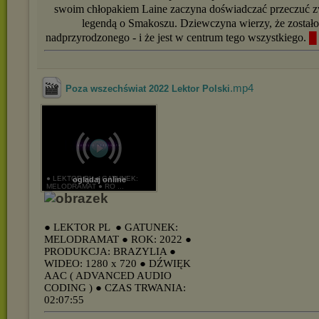
swoim chłopakiem Laine zaczyna doświadczać przeczuć z
legendą o Smakoszu. Dziewczyna wierzy, że został
nadprzyrodzonego - i że jest w centrum tego wszystkiego.
█
.mp4
Poza wszechświat 2022 Lektor Polski
● LEKTOR PL ● GATUNEK:
oglądaj online
MELODRAMAT ● RO ...
● LEKTOR PL
● GATUNEK:
MELODRAMAT
● ROK: 2022
●
PRODUKCJA: BRAZYLIA
●
WIDEO: 1280 x 720
● DŹWIĘK
AAC ( ADVANCED AUDIO
CODING )
● CZAS TRWANIA:
02:07:55