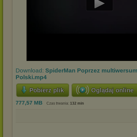
Play
Video
Download:
SpiderMan Poprzez multiwersu
Polski.mp4
Pobierz plik
Oglądaj online
777,57 MB
Czas trwania:
132 min