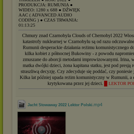
PRODUKCJA: RUMUNIA
●
WIDEO: 1280 x 688
● DŹWIĘK
AAC ( ADVANCED AUDIO
CODING )
● CZAS TRWANIA:
01:13:25
Chmury znad Czarnobyla Clouds of Chernobyl 2022 Wiosn
katastrofy nuklearnej w Czarnobylu są od razu odczuwaln
Rumunii desperackie działania reżimu komunistycznego do
kilka kobiet z północnej Bukowiny - z powodu napromien
zmuszane do aborcji metodami improwizowanymi. Irina, wi
matka dwójki dzieci, żona kapitana statku, jest pod presją 
straszliwą decyzję. Czy zdecyduje się poddać, czy poniesie
Kilka lat później upada reżim komunistyczny w Rumunii, a de
krytykowana przez jej dzieci.
█ LEKTOR PO
.mp4
Jacht Stowaway 2022 Lektor Polski