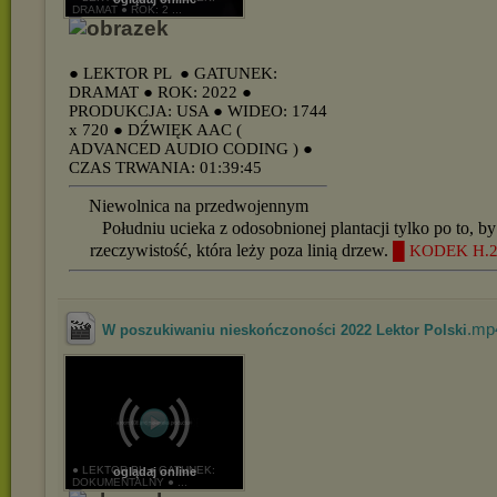
DRAMAT ● ROK: 2 ...
● LEKTOR PL
● GATUNEK:
DRAMAT
● ROK: 2022
●
PRODUKCJA: USA
● WIDEO: 1744
x 720
● DŹWIĘK AAC (
ADVANCED AUDIO CODING )
●
CZAS TRWANIA: 01:39:45
Niewolnica na przedwojennym
Południu ucieka z odosobnionej plantacji tylko po to, b
rzeczywistość, która leży poza linią drzew.
█ KODEK H.2
.mp
W poszukiwaniu nieskończoności 2022 Lektor Polski
● LEKTOR PL ● GATUNEK:
oglądaj online
DOKUMENTALNY ● ...