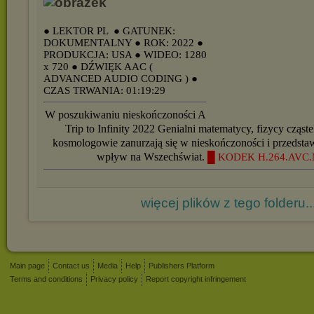
● LEKTOR PL
● GATUNEK:
DOKUMENTALNY
● ROK: 2022
●
PRODUKCJA: USA
● WIDEO: 1280
x 720
● DŹWIĘK AAC (
ADVANCED AUDIO CODING )
●
CZAS TRWANIA: 01:19:29
W poszukiwaniu nieskończoności A
Trip to Infinity 2022 Genialni matematycy, fizycy cząst
kosmologowie zanurzają się w nieskończoności i przedstaw
wpływ na Wszechświat.
█ KODEK H.264.AVC.
więcej plików z tego folderu..
Main page
Contact us
Media
Help
Publishers Platform
Terms and conditions
Privacy policy
Report copyright infringement