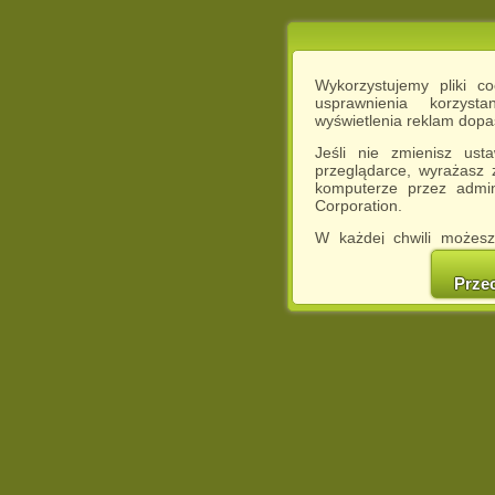
Wykorzystujemy pliki c
usprawnienia korzyst
wyświetlenia reklam dop
Jeśli nie zmienisz ust
przeglądarce, wyrażasz
komputerze przez admin
Corporation.
W każdej chwili możesz
cookies w swojej przeglą
w naszej Pol
Prze
http://chomikuj.pl/Polity
Jednocześnie informuje
może spowodować ogr
Chomikuj.pl.
W przypadku braku twojej
prosimy o opuszczenie se
Wykorzystanie plików c
(dostosowanie reklam do
działań marketingowych).