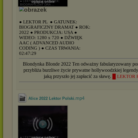
● LEKTOR PL ● GATUNEK:
oglądaj online
BIOGRAFICZNY DRA ...
● LEKTOR PL
● GATUNEK:
BIOGRAFICZNY DRAMAT
● ROK:
2022
● PRODUKCJA: USA
●
WIDEO: 1280 x 720
● DŹWIĘK
AAC ( ADVANCED AUDIO
CODING )
● CZAS TRWANIA:
02:47:29
Blondynka Blonde 2022 Ten odważny fabularyzowany por
przybliża burzliwe życie prywatne hollywoodzkiej legendy
jaką przyszło jej zapłacić za sławę.
█ LEKTOR 
.mp4
Alice 2022 Lektor Polski
● LEKTOR PL ● GATUNEK:
oglądaj online