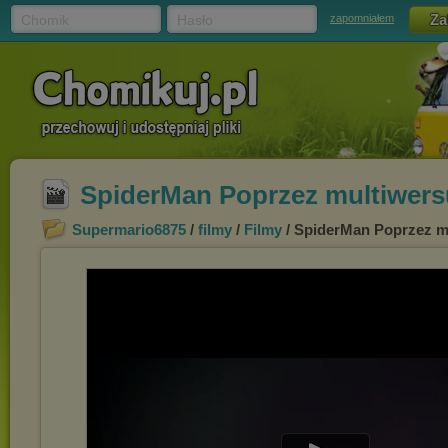
Chomik
Hasło
zapomniałem
SpiderMan Poprzez multiwers
Supermario6875
/
filmy
/
Filmy
/ SpiderMan Poprzez m