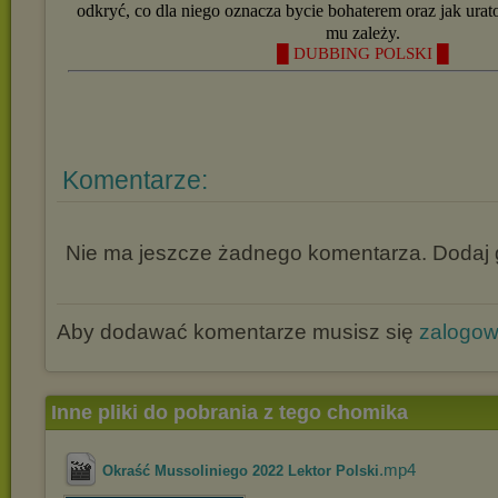
odkryć, co dla niego oznacza bycie bohaterem oraz jak urat
mu zależy.
█ DUBBING POLSKI █
Komentarze:
Nie ma jeszcze żadnego komentarza. Dodaj g
Aby dodawać komentarze musisz się
zalogo
Inne pliki do pobrania z tego chomika
.mp4
Okraść Mussoliniego 2022 Lektor Polski