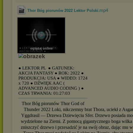
.mp4
Thor Bóg piorunów 2022 Lektor Polski
● LEKTOR PL ● GATUNEK:
oglądaj online
AKCJA FANTASY ● ...
● LEKTOR PL
● GATUNEK:
AKCJA FANTASY
● ROK: 2022
●
PRODUKCJA: USA
● WIDEO: 1724
x 720
● DŹWIĘK AAC (
ADVANCED AUDIO CODING )
●
CZAS TRWANIA: 01:27:03
Thor Bóg piorunów Thor God of
Thunder 2022 Loki, nikczemny brat Thora, uciekł z Asg
Yggdrasil — Drzewa Dziewięciu Sfer. Drzewo posiada moc
wydzielone na Ziemi. Z pomocą gigantycznego boga wilka F
zniszczyć drzewo i przesadzić je na swój obraz, dając mu 