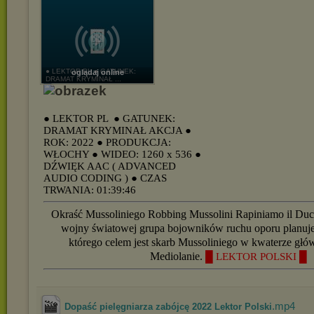
● LEKTOR PL ● GATUNEK:
oglądaj online
DRAMAT KRYMINAŁ ...
● LEKTOR PL
● GATUNEK:
DRAMAT KRYMINAŁ AKCJA
●
ROK: 2022
● PRODUKCJA:
WŁOCHY
● WIDEO: 1260 x 536
●
DŹWIĘK AAC ( ADVANCED
AUDIO CODING )
● CZAS
TRWANIA: 01:39:46
Okraść Mussoliniego Robbing Mussolini Rapiniamo il Duc
wojny światowej grupa bojowników ruchu oporu planuje
którego celem jest skarb Mussoliniego w kwaterze głó
Mediolanie.
█ LEKTOR POLSKI █
.mp4
Dopaść pielęgniarza zabójcę 2022 Lektor Polski