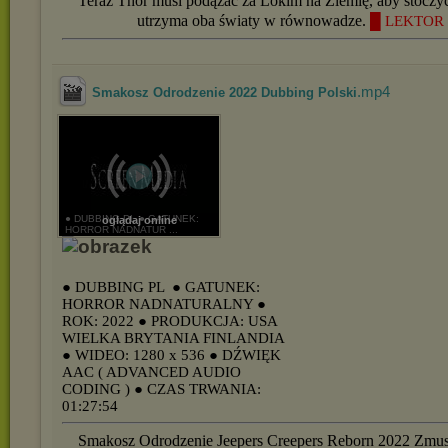
Teraz Thor musi podążać za Lokim na Ziemię, aby stoczyć
utrzyma oba światy w równowadze.
█ LEKTOR 
.mp4
Smakosz Odrodzenie 2022 Dubbing Polski
● DUBBING PL ● GATUNEK:
oglądaj online
HORROR NADNATUR ...
● DUBBING PL
● GATUNEK:
HORROR NADNATURALNY
●
ROK: 2022
● PRODUKCJA: USA
WIELKA BRYTANIA FINLANDIA
● WIDEO: 1280 x 536
● DŹWIĘK
AAC ( ADVANCED AUDIO
CODING )
● CZAS TRWANIA:
01:27:54
Smakosz Odrodzenie Jeepers Creepers Reborn 2022 Zmus