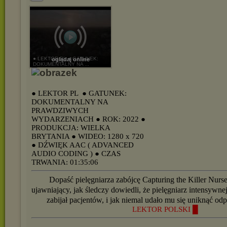
● LEKTOR PL ● GATUNEK:
oglądaj online
DOKUMENTALNY NA ...
● LEKTOR PL
● GATUNEK:
DOKUMENTALNY NA
PRAWDZIWYCH
WYDARZENIACH
● ROK: 2022
●
PRODUKCJA: WIELKA
BRYTANIA
● WIDEO: 1280 x 720
● DŹWIĘK AAC ( ADVANCED
AUDIO CODING )
● CZAS
TRWANIA: 01:35:06
Dopaść pielęgniarza zabójcę Capturing the Killer Nur
ujawniający, jak śledczy dowiedli, że pielęgniarz intensywnej
zabijał pacjentów, i jak niemal udało mu się uniknąć od
LEKTOR POLSKI █