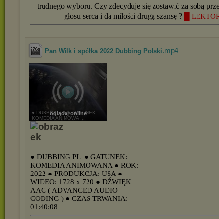
trudnego wyboru. Czy zdecyduje się zostawić za sobą prze
głosu serca i da miłości drugą szansę ?
█ LEKTOR
.mp4
Pan Wilk i spółka 2022 Dubbing Polski
● DUBBING PL ● GATUNEK:
oglądaj online
KOMEDIA ANIMOWA ...
● DUBBING PL
● GATUNEK:
KOMEDIA ANIMOWANA
● ROK:
2022
● PRODUKCJA: USA
●
WIDEO: 1728 x 720
● DŹWIĘK
AAC ( ADVANCED AUDIO
CODING )
● CZAS TRWANIA:
01:40:08