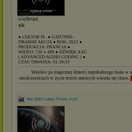
● LEKTOR PL ● GATUNEK:
oglądaj online
DRAMAT AKCJA ● ...
● LEKTOR PL
● GATUNEK:
DRAMAT AKCJA
● ROK: 2022
●
PRODUKCJA: FRANCJA
●
WIDEO: 720 x 480
● DŹWIĘK AAC
( ADVANCED AUDIO CODING )
●
CZAS TRWANIA: 01:39:33
Wkrótce po tragicznej śmierci najmłodszego brata w 
okolicznościach w życie trzech starszych wkrada się chaos.
.mp4
Nie 2022 Lektor Polski