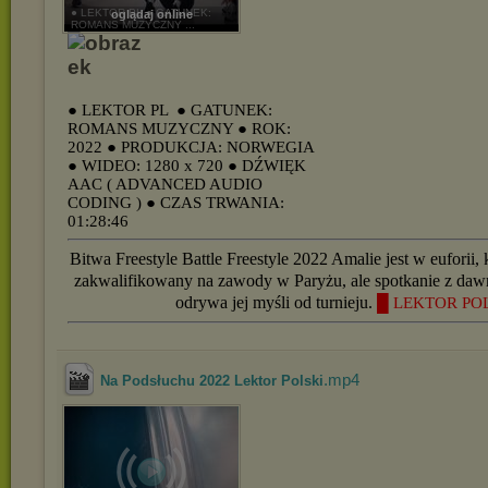
● LEKTOR PL ● GATUNEK:
oglądaj online
ROMANS MUZYCZNY ...
● LEKTOR PL
● GATUNEK:
ROMANS MUZYCZNY
● ROK:
2022
● PRODUKCJA: NORWEGIA
● WIDEO: 1280 x 720
● DŹWIĘK
AAC ( ADVANCED AUDIO
CODING )
● CZAS TRWANIA:
01:28:46
Bitwa Freestyle Battle Freestyle 2022 Amalie jest w euforii, k
zakwalifikowany na zawody w Paryżu, ale spotkanie z daw
odrywa jej myśli od turnieju.
█ LEKTOR PO
.mp4
Na Podsłuchu 2022 Lektor Polski