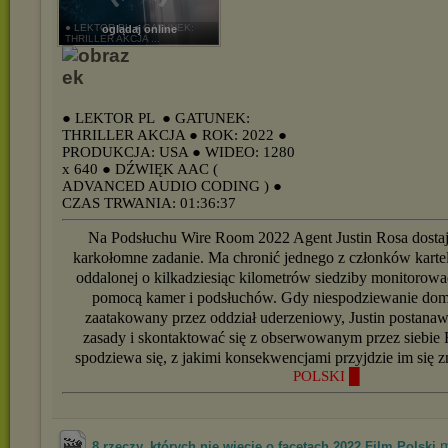
● LEKTOR PL ● GATUNEK:
oglądaj online
THRILLER AKCJA ...
● LEKTOR PL
● GATUNEK:
THRILLER AKCJA
● ROK: 2022
●
PRODUKCJA: USA
● WIDEO: 1280
x 640
● DŹWIĘK AAC (
ADVANCED AUDIO CODING )
●
CZAS TRWANIA: 01:36:37
Na Podsłuchu Wire Room 2022 Agent Justin Rosa dostaj
karkołomne zadanie. Ma chronić jednego z członków karte
oddalonej o kilkadziesiąc kilometrów siedziby monitorowa
pomocą kamer i podsłuchów. Gdy niespodziewanie dom 
zaatakowany przez oddział uderzeniowy, Justin postanaw
zasady i skontaktować się z obserwowanym przez siebie 
spodziewa się, z jakimi konsekwencjami przyjdzie im się 
POLSKI █
.
8 rzeczy, których nie wiecie o facetach 2022 Film Polski