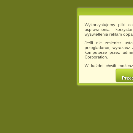
Wykorzystujemy pliki c
usprawnienia korzyst
wyświetlenia reklam dop
Jeśli nie zmienisz ust
przeglądarce, wyrażasz
komputerze przez admin
Corporation.
W każdej chwili możesz
cookies w swojej przeglą
w naszej Pol
Prze
http://chomikuj.pl/Polity
Jednocześnie informuje
może spowodować ogr
Chomikuj.pl.
W przypadku braku twojej
prosimy o opuszczenie se
Wykorzystanie plików c
(dostosowanie reklam do
działań marketingowych).