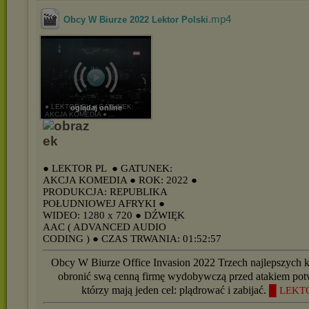
.mp4
Obcy W Biurze 2022 Lektor Polski
● LEKTOR PL ● GATUNEK:
oglądaj online
AKCJA KOMEDIA ● ...
● LEKTOR PL
● GATUNEK:
AKCJA KOMEDIA
● ROK: 2022
●
PRODUKCJA: REPUBLIKA
POŁUDNIOWEJ AFRYKI
●
WIDEO: 1280 x 720
● DŹWIĘK
AAC ( ADVANCED AUDIO
CODING )
● CZAS TRWANIA: 01:52:57
Obcy W Biurze Office Invasion 2022 Trzech najlepszych ku
obronić swą cenną firmę wydobywczą przed atakiem po
którzy mają jeden cel: plądrować i zabijać.
█ LEKT