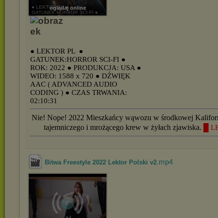
● LEKTOR PL ●
oglądaj online
GATUNEK:HORROR SCI-FI ● ...
● LEKTOR PL
●
GATUNEK:HORROR SCI-FI
●
ROK: 2022
● PRODUKCJA: USA
●
WIDEO: 1588 x 720
● DŹWIĘK
AAC ( ADVANCED AUDIO
CODING )
● CZAS TRWANIA:
02:10:31
Nie! Nope! 2022 Mieszkańcy wąwozu w środkowej Kaliforni
tajemniczego i mrożącego krew w żyłach zjawiska.
█ L
.mp4
Bitwa Freestyle 2022 Lektor Polski v2