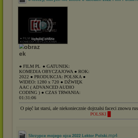
● FILM PL ● GATUNEK:
oglądaj online
KOMEDIA OBYCZAJOWA ...
● FILM PL
● GATUNEK:
KOMEDIA OBYCZAJOWA
● ROK:
2022
● PRODUKCJA: POLSKA
●
WIDEO: 1280 x 720
● DŹWIĘK
AAC ( ADVANCED AUDIO
CODING )
● CZAS TRWANIA:
01:31:06
O pięć lat starsi, ale niekoniecznie dojrzalsi faceci znowu ru
POLSKI █
.mp4
Skrzypce mojego ojca 2022 Lektor Polski