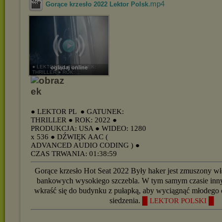
.mp4
Gorące krzesło 2022 Lektor Polsk
● LEKTOR PL ● GATUNEK:
oglądaj online
THRILLER ● ROK: ...
● LEKTOR PL
● GATUNEK:
THRILLER
● ROK: 2022
●
PRODUKCJA: USA
● WIDEO: 1280
x 536
● DŹWIĘK AAC (
ADVANCED AUDIO CODING )
●
CZAS TRWANIA: 01:38:59
Gorące krzesło Hot Seat 2022 Były haker jest zmuszony wła
bankowych wysokiego szczebla. W tym samym czasie inn
wkraść się do budynku z pułapką, aby wyciągnąć młodego 
siedzenia.
█ LEKTOR POLSKI █