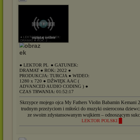
● LEKTOR PL ● GATUNEK:
oglądaj online
DRAMAT ● ROK: 2 ...
● LEKTOR PL
● GATUNEK:
DRAMAT
● ROK: 2022
●
PRODUKCJA: TURCJA
● WIDEO:
1280 x 720
● DŹWIĘK AAC (
ADVANCED AUDIO CODING )
●
CZAS TRWANIA: 01:52:17
Skrzypce mojego ojca My Fathers Violin Babamin Kemani 
trudnym przeżyciom i miłości do muzyki osierocona dziew
ze swoim zdystansowanym wujkiem – odnoszącym sukc
LEKTOR POLSKI █