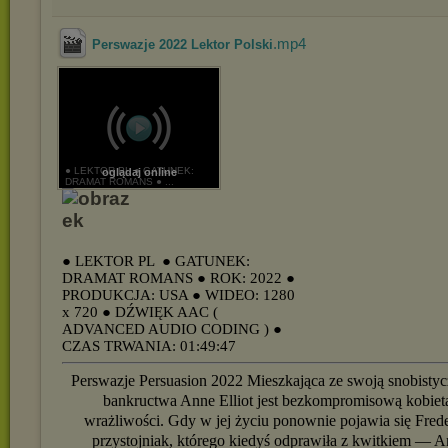
.mp4
Perswazje 2022 Lektor Polski
● LEKTOR PL ● GATUNEK:
oglądaj online
DRAMAT ROMANS ● ...
● LEKTOR PL
● GATUNEK:
DRAMAT ROMANS
● ROK: 2022
●
PRODUKCJA: USA
● WIDEO: 1280
x 720
● DŹWIĘK AAC (
ADVANCED AUDIO CODING )
●
CZAS TRWANIA: 01:49:47
Perswazje Persuasion 2022 Mieszkająca ze swoją snobistyc
bankructwa Anne Elliot jest bezkompromisową kobiet
wrażliwości. Gdy w jej życiu ponownie pojawia się Fre
przystojniak, którego kiedyś odprawiła z kwitkiem — 