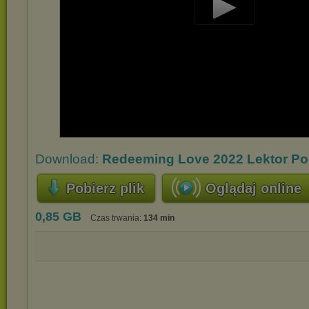
Play
Video
Download:
Redeeming Love 2022 Lektor Po
Pobierz plik
Oglądaj online
0,85 GB
Czas trwania:
134 min