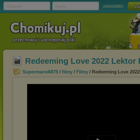
Chomik
Hasło
zapomniałem
Redeeming Love 2022 Lektor 
Supermario6875
/
filmy
/
Filmy
/ Redeeming Love 2022