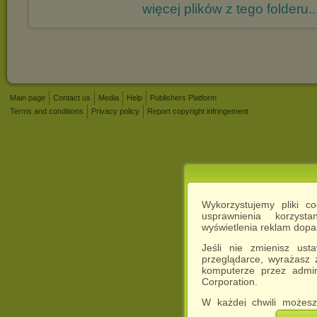
więcej plików z tego folderu..
Main page
Contact us
Media
Help
Publishers Platform
Terms and conditions
Privacy policy
Report copyright infringement
Wykorzystujemy pliki c
usprawnienia korzyst
wyświetlenia reklam dop
Jeśli nie zmienisz ust
przeglądarce, wyrażasz
komputerze przez admin
Corporation.
W każdej chwili możesz
cookies w swojej przeglą