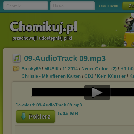
Chomik
Hasło
zapomniałem
09-AudioTrack 09.mp3
Smoky69
/
MUSIK
/
11.2014
/
Neuer Ordner (2)
/
Hörbü
Christie - Mit offenen Karten
/
CD2
/
Kein Künstler
/
Ke
Play
Download:
09-AudioTrack 09.mp3
Video
5,46 MB
Pobierz