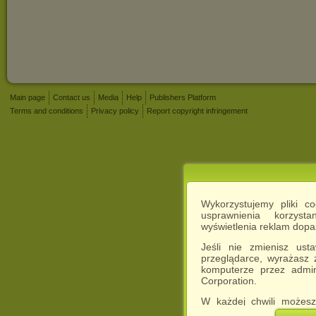
Main page
Contact us
Media
Help
Publishers Platform
Terms and conditions
Privacy policy
Report copyright infringement
Wykorzystujemy pliki c
usprawnienia korzyst
wyświetlenia reklam dop
Jeśli nie zmienisz ust
przeglądarce, wyrażasz
komputerze przez admin
Corporation.
W każdej chwili możesz
cookies w swojej przeglą