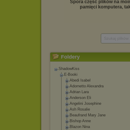
Szukaj plików
Foldery
ShadowKiss
E-Booki
Abedi Isabel
Adornetto Alexandra
Adrian Lara
Anderson Eli
Angelini Josephine
Ash Rosalie
Beaufrand Mary Jane
Bishop Anne
Blazon Nina