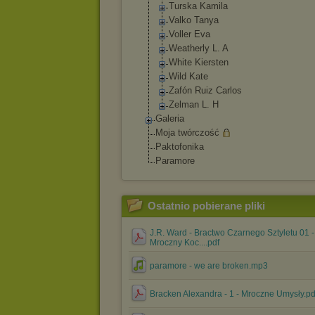
Turska Kamila
Valko Tanya
Voller Eva
Weatherly L. A
White Kiersten
Wild Kate
Zafón Ruiz Carlos
Zelman L. H
Galeria
Moja twórczość
Paktofonika
Paramore
Ostatnio pobierane pliki
J.R. Ward - Bractwo Czarnego Sztyletu 01 -
Mroczny Koc....pdf
paramore - we are broken.mp3
Bracken Alexandra - 1 - Mroczne Umysły.pd