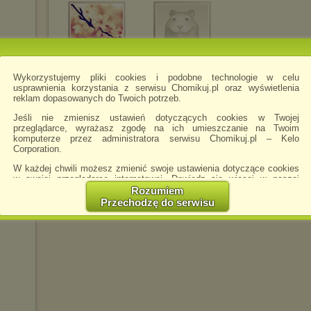
Primes
alexa04
Wykorzystujemy pliki cookies i podobne technologie w celu
usprawnienia korzystania z serwisu Chomikuj.pl oraz wyświetlenia
reklam dopasowanych do Twoich potrzeb.
Jeśli nie zmienisz ustawień dotyczących cookies w Twojej
przeglądarce, wyrażasz zgodę na ich umieszczanie na Twoim
komputerze przez administratora serwisu Chomikuj.pl – Kelo
Corporation.
W każdej chwili możesz zmienić swoje ustawienia dotyczące cookies
w swojej przeglądarce internetowej. Dowiedz się więcej w naszej
Polityce Prywatności -
http://chomikuj.pl/PolitykaPrywatnosci.aspx
.
Rozumiem
Przechodzę do serwisu
Jednocześnie informujemy że zmiana ustawień przeglądarki może
spowodować ograniczenie korzystania ze strony Chomikuj.pl.
W przypadku braku twojej zgody na akceptację cookies niestety
prosimy o opuszczenie serwisu chomikuj.pl.
Wykorzystanie plików cookies
przez
Zaufanych Partnerów
(dostosowanie reklam do Twoich potrzeb, analiza skuteczności działań
marketingowych).
Wyrażenie sprzeciwu spowoduje, że wyświetlana Ci reklama nie