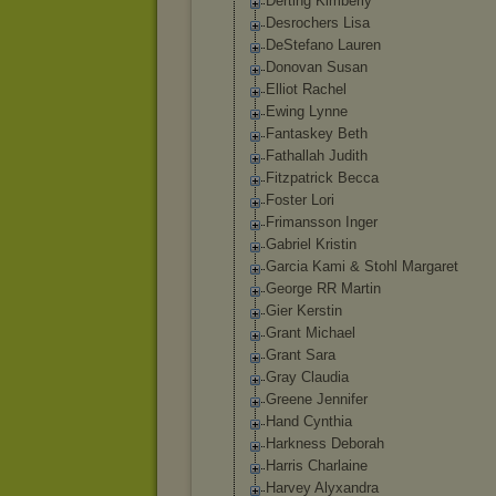
Derting Kimberly
Desrochers Lisa
DeStefano Lauren
Donovan Susan
Elliot Rachel
Ewing Lynne
Fantaskey Beth
Fathallah Judith
Fitzpatrick Becca
Foster Lori
Frimansson Inger
Gabriel Kristin
Garcia Kami & Stohl Margaret
George RR Martin
Gier Kerstin
Grant Michael
Grant Sara
Gray Claudia
Greene Jennifer
Hand Cynthia
Harkness Deborah
Harris Charlaine
Harvey Alyxandra