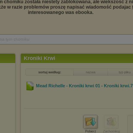
 na tym chomiku
Kroniki Krwi
sortuj według:
nazwa
typ pliku
Mead Richelle - Kroniki krwi 01 - Kroniki krwi
.
Pobierz
Zachomikuj