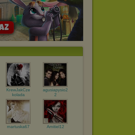
KrewJakCze
agusiapysio2
kolada
2
martuska67
Amitiel12