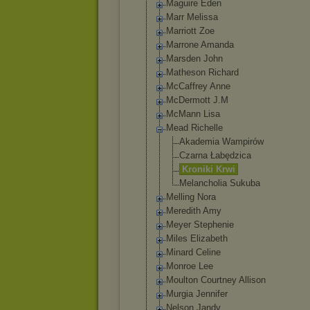
Maguire Eden
Marr Melissa
Marriott Zoe
Marrone Amanda
Marsden John
Matheson Richard
McCaffrey Anne
McDermott J.M
McMann Lisa
Mead Richelle
Akademia Wampirów
Czarna Łabędzica
Kroniki Krwi
Melancholia Sukuba
Melling Nora
Meredith Amy
Meyer Stephenie
Miles Elizabeth
Minard Celine
Monroe Lee
Moulton Courtney Allison
Murgia Jennifer
Nelson Jandy