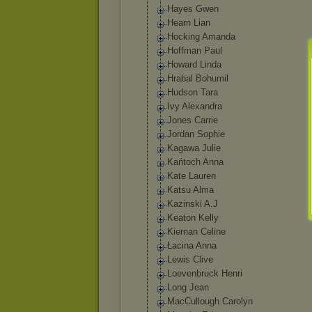
Hayes Gwen
Hearn Lian
Hocking Amanda
Hoffman Paul
Howard Linda
Hrabal Bohumil
Hudson Tara
Ivy Alexandra
Jones Carrie
Jordan Sophie
Kagawa Julie
Kańtoch Anna
Kate Lauren
Katsu Alma
Kazinski A.J
Keaton Kelly
Kiernan Celine
Łacina Anna
Lewis Clive
Loevenbruck Henri
Long Jean
MacCullough Carolyn