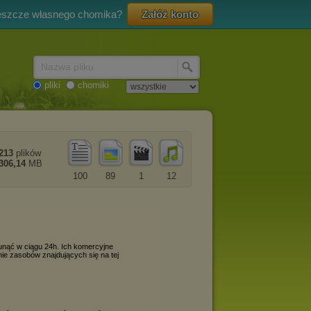
eszcze własnego chomika?
Załóż konto
Nazwa pliku
pliki
chomiki
213
plików
306,14
MB
100
89
1
12