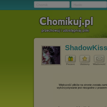
Chomik
Hasło
ShadowKis
Prezent
Ulubiony
Wiadomość