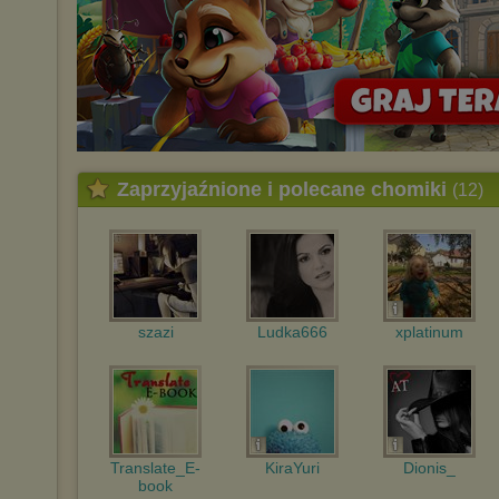
Zaprzyjaźnione i polecane chomiki
(12)
szazi
Ludka666
xplatinum
Translate_E-
KiraYuri
Dionis_
book