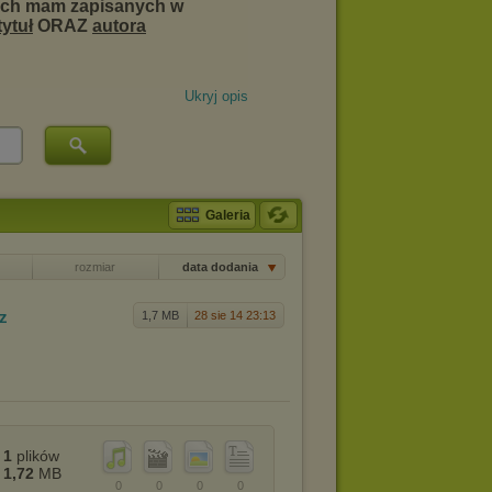
Ukryj opis
Galeria
rozmiar
data dodania
7z
1,7 MB
28 sie 14 23:13
1
plików
1,72
MB
0
0
0
0