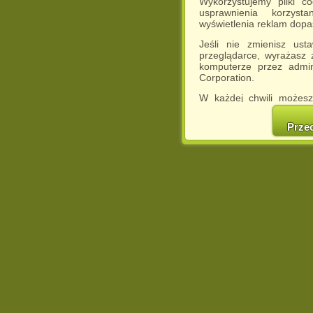
Wykorzystujemy pliki c
usprawnienia korzyst
wyświetlenia reklam dop
Jeśli nie zmienisz ust
przeglądarce, wyrażasz
komputerze przez admin
Corporation.
W każdej chwili możesz
cookies w swojej przeglą
w naszej Pol
Prze
http://chomikuj.pl/Polity
Jednocześnie informuje
może spowodować ogr
Chomikuj.pl.
W przypadku braku twojej
prosimy o opuszczenie se
Wykorzystanie plików c
(dostosowanie reklam do
działań marketingowych).
Wyrażenie sprzeciwu spo
będzie dopasowana do Tw
wyświetlona przypadkowo
Istnieje możliwość zmian