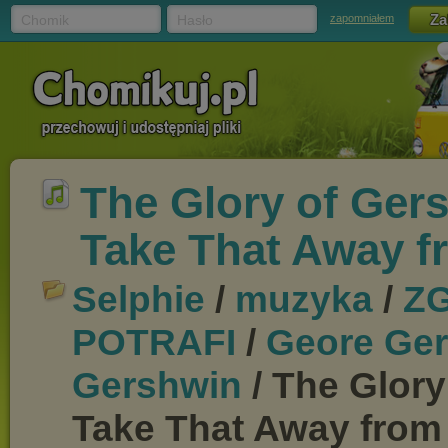
Chomik
Hasło
zapomniałem
The Glory of Ger
Take That Away f
Selphie
/
muzyka
/
Z
POTRAFI
/
Geore Ge
Gershwin
/ The Glory
Take That Away from