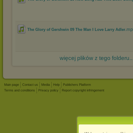
.mp
The Glory of Gershwin 09 The Man I Love Larry Adler
więcej plików z tego folderu..
Main page
Contact us
Media
Help
Publishers Platform
Terms and conditions
Privacy policy
Report copyright infringement