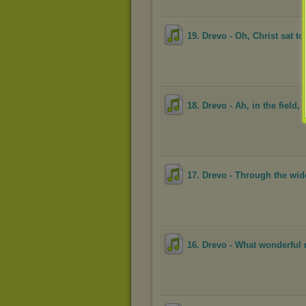
19. Drevo - Oh, Christ sat t
18. Drevo - Ah, in the field,
17. Drevo - Through the wid
16. Drevo - What wonderful