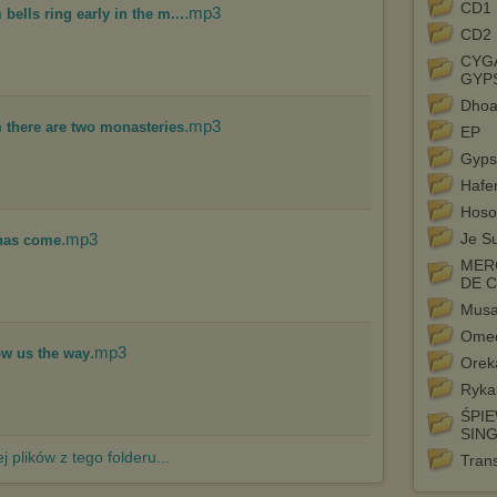
Pełną informację na ten temat znajdziesz pod adresem
CD1
.mp3
bells ring early in the m...
http://chomikuj.pl/PolitykaPrywatnosci.aspx
.
CD2
CYGA
GYP
Dhoa
.mp3
m there are two monasteries
EP
Gyps
Hafe
Hoso
.mp3
Je Su
 has come
MER
DE 
Musa
Ome
.mp3
ow us the way
Orek
Ryka
ŚPI
SIN
j plików z tego folderu...
Tran