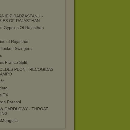
NIE Z RADŻASTANU -
SIES OF RAJASTHAN
d Gypsies Of Rajasthan
ies of Rajasthan
rflocken Swingers
o
is France Split
CEDES PEÓN - RECOGIDAS
CAMPO
fir
deto
a TX
rda Parasol
EW GARDŁOWY - THROAT
GING
sMongolia