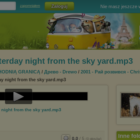
Nie masz jeszcze
zapomniałem
sterday night from the sky yard.mp3
HODNIĄ GRANICĄ
/
Древо - Drewo
/
2001 - Рай розвився - Chri
ay night from the sky yard.mp3
Play
y night from the sky yard.mp3
Video
Inne fol
0.0
/
5
(
0
głosów)