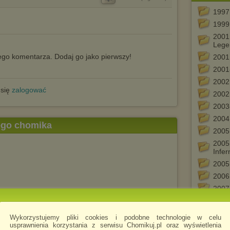
1997
1999
2001
Lege
go komentarza. Dodaj go jako pierwszy!
2001
2001
2002
 się
zalogować
2002
2003
2004
tego chomika
2005
2005
Infer
2005
2006 
2007
2007
.mp3
 Angel has come, Many years
2008
Wykorzystujemy pliki cookies i podobne technologie w celu
usprawnienia korzystania z serwisu Chomikuj.pl oraz wyświetlenia
2009