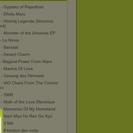
 - Gypsies of Rajasthan
 - Dhola Maru
 - Höömij Legende (khoomei
nd)
 - Monster of the Universe EP
- La Novia
 - Barsaat
 - Desert Charm
- Magical Power From Mars
 - Mantra Of Love
 - Gesang des Himmels
 - IAO Chant From The Cosmic
no
 - SWR
- Myth of the Love Electrique
 - Memories Of My Homeland
 - Nam Myo Ho Ren Ge Kyo
 - 3 MA
 - A lombre des mots