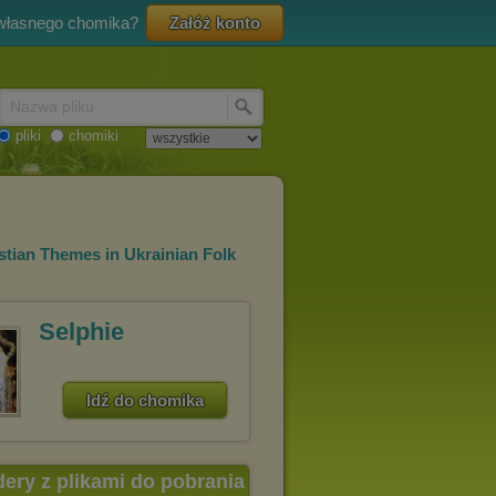
 własnego chomika?
Załóż konto
Nazwa pliku
pliki
chomiki
stian Themes in Ukrainian Folk
Selphie
Idź do chomika
dery z plikami do pobrania