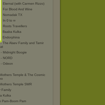
- Eternal (with Carmen Rizzo)
 - For Blood And Wine
 - Nomadak TX
- In 0 to ∞
- Roots Travellers
 - Baaba Kulka
 - Endorphina
 - The Alaev Family and Tamir
at
 - Midnight Boogie
 - NORD
 - Odeon
 Mothers Temple & The Cosmic
no
 Mothers Temple SWR
v Family
a Kulka
m Pam-Boom Pam