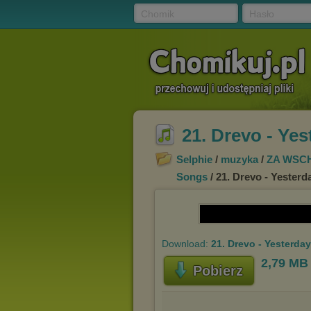
Chomik
Hasło
21. Drevo - Ye
Selphie
/
muzyka
/
ZA WSC
Songs
/ 21. Drevo - Yesterd
Download:
21. Drevo - Yesterda
2,79 MB
Pobierz