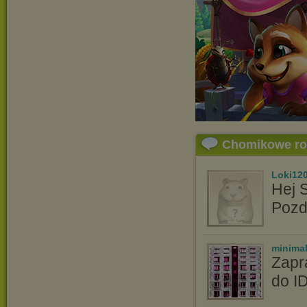
Chomikowe r
Loki12
Hej 
Pozd
minima
Zapr
do I