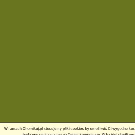
W ramach Chomikuj.pl stosujemy pliki cookies by umożliwić Ci wygodne korz
będą one umieszczane na Twoim komputerze. W każdej chwili moż