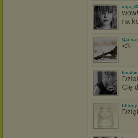
anja_8
wow!
na k
Qarina
<3
lenafam
Dzie
Cię 
hhtony
Dzięk