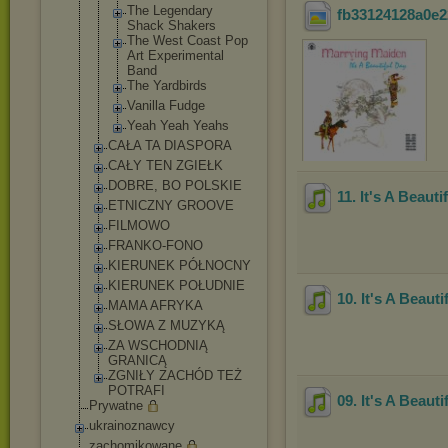
The Legendary
fb33124128a0e2
Shack Shakers
The West Coast Pop
Art Experimenta
l
Band
The Yardbirds
Vanilla Fudge
Yeah Yeah Yeahs
CAŁA TA DIASPORA
CAŁY TEN ZGIEŁK
DOBRE, BO POLSKIE
11. It's A Beau
ETNICZNY GROOVE
FILMOWO
FRANKO-FONO
KIERUNEK PÓŁNOCNY
KIERUNEK POŁUDNIE
10. It's A Beauti
MAMA AFRYKA
SŁOWA Z MUZYKĄ
ZA WSCHODNIĄ
GRANICĄ
ZGNIŁY ZACHÓD TEŻ
POTRAFI
09. It's A Beaut
Prywatne
ukrainoznawcy
zachomikowane