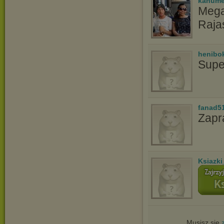
kanum
Mega
Raja
henibo
Supe
fanad5
Zapr
Ksiazki
Musisz się