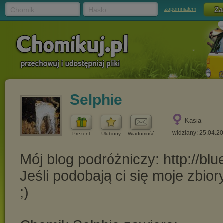
Chomik
Hasło
zapomniałem
Selphie
Kasia
widziany: 25.04.2
Prezent
Ulubiony
Wiadomość