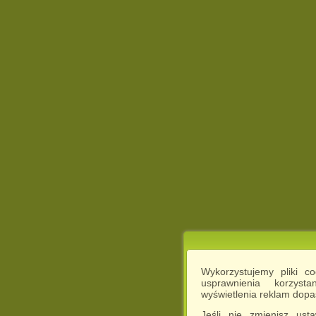
Wykorzystujemy pliki c
usprawnienia korzyst
wyświetlenia reklam dop
Jeśli nie zmienisz ust