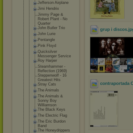
Jefferson Airplane
Jimi Hendrix
Jimmy Page &
Robert Plant - No
Quarter
John Butler Trio
grup i discos
.j
John Lurie
Pentangle
Pink Floyd
Quicksilver
Messenger Service
Roy Harper
Steamhammer -
Reflection (1969)
Steppenwolf - 16
Greatest Hits
contraportada
Stray Cats
The Animals
The Animals &
Sonny Boy
Williamson
The Black Keys
The Electric Flag
The Eric Burdon
Band
The Honeydrippe
rs