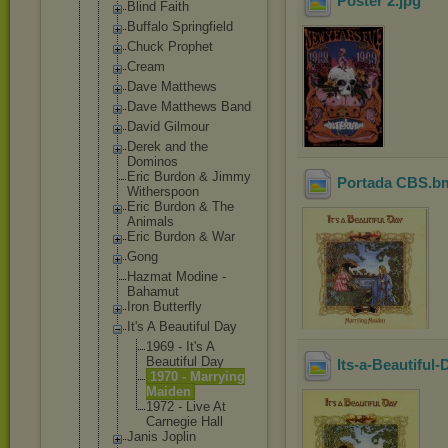
Poster 2
.jpg
Blind Faith
Buffalo Springfield
Chuck Prophet
Cream
Dave Matthews
Dave Matthews Band
David Gilmour
Derek and the
Dominos
Eric Burdon & Jimmy
Portada CBS
.b
Witherspoon
Eric Burdon & The
Animals
Eric Burdon & War
Gong
Hazmat Modine -
Bahamut
Iron Butterfly
It's A Beautiful Day
1969 - It's A
Beautifu
l Day
Its-a-Beautiful
1970 - Marrying
Maiden
1972 - Live At
Carnegie Hall
Janis Joplin