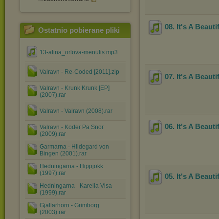
08. It's A Beau
Ostatnio pobierane pliki
13-alina_orlova-menulis.mp3
Valravn - Re-Coded [2011].zip
07. It's A Beaut
Valravn - Krunk Krunk [EP]
(2007).rar
Valravn - Valravn (2008).rar
06. It's A Beaut
Valravn - Koder Pa Snor
(2009).rar
Garmarna - Hildegard von
Bingen (2001).rar
Hedningarna - Hippjokk
(1997).rar
05. It's A Beau
Hedningarna - Karelia Visa
(1999).rar
Gjallarhorn - Grimborg
(2003).rar