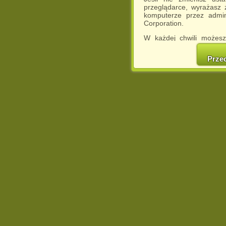
przeglądarce, wyrażasz
komputerze przez admin
Corporation.
W każdej chwili możesz
cookies w swojej przeglą
w naszej Pol
Prze
http://chomikuj.pl/Polity
Jednocześnie informuje
może spowodować ogr
Chomikuj.pl.
W przypadku braku twojej
prosimy o opuszczenie se
Wykorzystanie plików c
(dostosowanie reklam do
działań marketingowych).
Wyrażenie sprzeciwu spo
będzie dopasowana do Tw
wyświetlona przypadkowo
Istnieje możliwość zmian
sposób uniemożliwiając
urządzeniu końcowym. M
dokonując odpowiednich
internetowej.