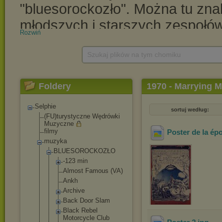
Rozwiń
Szukaj plików na tym chomiku
Foldery
1970 - Marrying 
Selphie
sortuj według:
(FU)turystyczne Wędrówki
Muzyczne
filmy
Poster de la ép
muzyka
BLUESOROCKOZŁO
-123 min
Almost Famous (VA)
Ankh
Archive
Back Door Slam
Black Rebel
Motorcycle Club