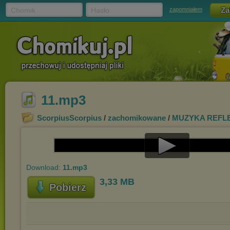
Chomik
Hasło
zapomniałem
11.mp3
ScorpiusScorpius
/
zachomikowane
/
MUZYKA REFL
Play
Download:
11.mp3
Video
3,33 MB
Pobierz