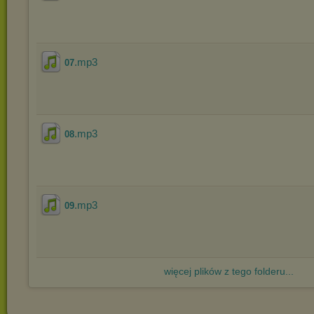
.mp3
07
.mp3
08
.mp3
09
więcej plików z tego folderu...