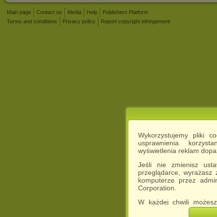
Main page
Contact us
Media
Help
Publishers Platform
Terms and conditions
Privacy policy
Report copyright infringement
Wykorzystujemy pliki c
usprawnienia korzyst
wyświetlenia reklam dop
Jeśli nie zmienisz ust
przeglądarce, wyrażasz
komputerze przez admin
Corporation.
W każdej chwili możesz
cookies w swojej przeglą