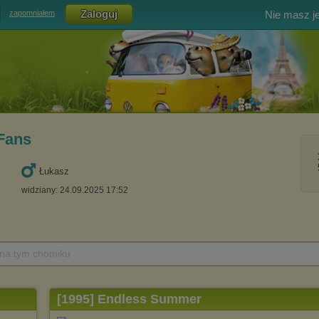
Nie masz j
zapomniałem
Fans
Łukasz
widziany: 24.09.2025 17:52
 na tym chomiku
[1995] Endless Summer