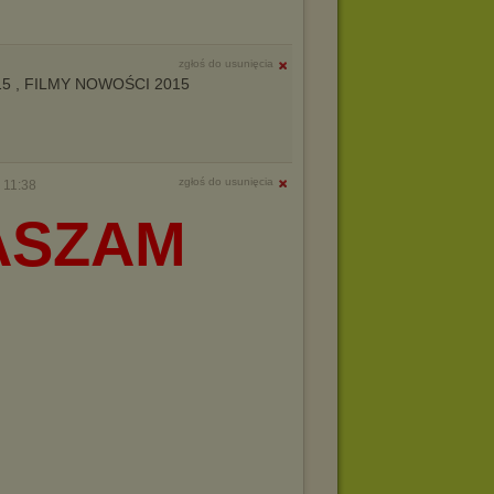
zgłoś do usunięcia
15 , FILMY NOWOŚCI 2015
zgłoś do usunięcia
 11:38
ASZAM