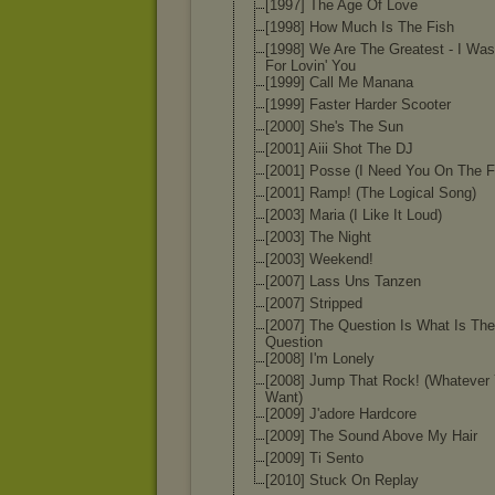
[1997] The Age Of Love
[1998] How Much Is The Fish
[1998] We Are The Greatest - I Wa
For Lovin' You
[1999] Call Me Manana
[1999] Faster Harder Scooter
[2000] She's The Sun
[2001] Aiii Shot The DJ
[2001] Posse (I Need You On The F
[2001] Ramp! (The Logical Song)
[2003] Maria (I Like It Loud)
[2003] The Night
[2003] Weekend!
[2007] Lass Uns Tanzen
[2007] Stripped
[2007] The Question Is What Is The
Question
[2008] I'm Lonely
[2008] Jump That Rock! (Whatever
Want)
[2009] J'adore Hardcore
[2009] The Sound Above My Hair
[2009] Ti Sento
[2010] Stuck On Replay