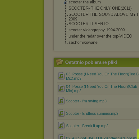
scooter the album
SCOOTER- THE ONLY ONE(2011)
SCOOTER THE SOUND ABOVE MY 
2009
SCOOTER TI SENTO
scooter videography 1994-2009
under the radar over the top-VIDEO
zachomikowane
Ostatnio pobierane pliki
03. Posse (I Need You On The Floor)(Tee 
Mix).mp3
04. Posse (I Need You On The Floor)(Club
Mix).mp3
Scooter - I'm raving.mp3
Scooter - Endless summer.mp3
Scooter - Break it up.mp3
02. Aiii Shot The DJ (Extended Version).mp