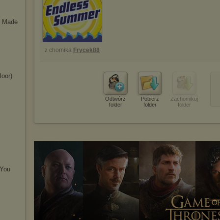
s Made
z chomika
Frycek88
loor)
Odtwórz
Pobierz
Zachomikuj
folder
folder
folder
 You