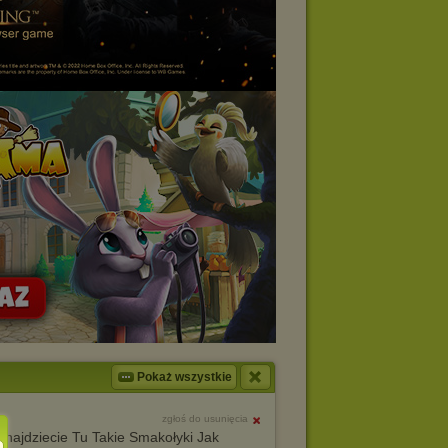
Pokaż wszystkie
zgłoś do usunięcia
najdziecie Tu Takie Smakołyki Jak