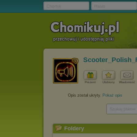
Chomik
Hasło
Scooter_Polish_
Prezent
Ulubiony
Wiadomość
Opis został ukryty.
Pokaż opis
Szukaj plików
Foldery