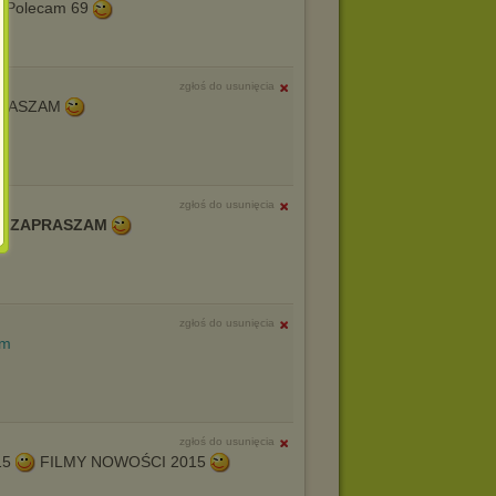
 Polecam 69
zgłoś do usunięcia
RASZAM
zgłoś do usunięcia
 - ZAPRASZAM
zgłoś do usunięcia
zgłoś do usunięcia
15
FILMY NOWOŚCI 2015