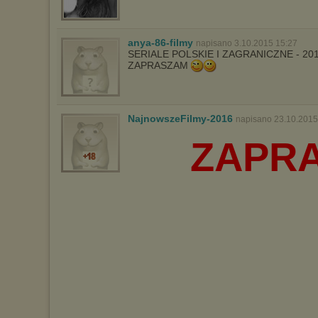
dokonując odpowiednich zmian w ustawieniach przeglądarki
internetowej.
Pełną informację na ten temat znajdziesz pod adresem
anya-86-filmy
napisano 3.10.2015 15:27
http://chomikuj.pl/PolitykaPrywatnosci.aspx
.
SERIALE POLSKIE I ZAGRANICZNE - 20
ZAPRASZAM
NajnowszeFilmy-2016
napisano 23.10.2015
ZAPR