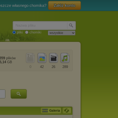
eszcze własnego chomika?
Załóż konto
Nazwa pliku
pliki
chomiki
359
plików
5,14
GB
0
42
26
289
Galeria