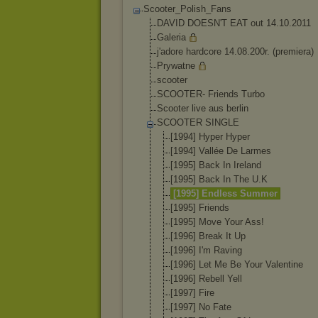
Scooter_Polish_Fans
DAVID DOESN'T EAT out 14.10.2011
Galeria
j'adore hardcore 14.08.200r. (premiera)
Prywatne
scooter
SCOOTER- Friends Turbo
Scooter live aus berlin
SCOOTER SINGLE
[1994] Hyper Hyper
[1994] Vallée De Larmes
[1995] Back In Ireland
[1995] Back In The U.K
[1995] Endless Summer
[1995] Friends
[1995] Move Your Ass!
[1996] Break It Up
[1996] I'm Raving
[1996] Let Me Be Your Valentine
[1996] Rebell Yell
[1997] Fire
[1997] No Fate