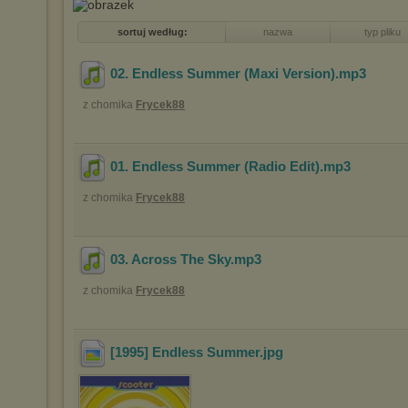
sortuj według:
nazwa
typ pliku
02. Endless Summer (Maxi Version)
.mp3
z chomika
Frycek88
01. Endless Summer (Radio Edit)
.mp3
z chomika
Frycek88
03. Across The Sky
.mp3
z chomika
Frycek88
[1995] Endless Summer
.jpg