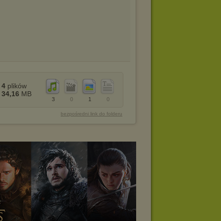
4
plików
34,16
MB
3
0
1
0
bezpośredni link do folderu