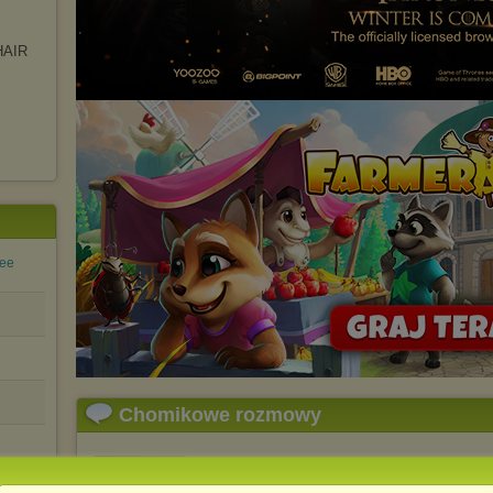
HAIR
Bee
Chomikowe rozmowy
DjMixSG
napisano 11.04.2015 11:21
Witam
i Zapraszam Do Mojej Spiżarni Z
3