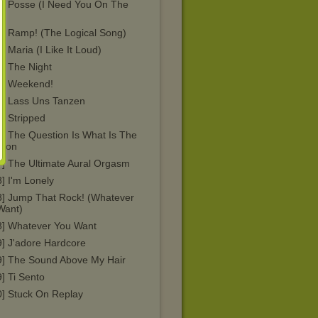
1] Posse (I Need You On The
)
1] Ramp! (The Logical Song)
] Maria (I Like It Loud)
3] The Night
3] Weekend!
7] Lass Uns Tanzen
] Stripped
7] The Question Is What Is The
tion
7] The Ultimate Aural Orgasm
] I'm Lonely
8] Jump That Rock! (Whatever
Want)
8] Whatever You Want
9] J'adore Hardcore
9] The Sound Above My Hair
] Ti Sento
0] Stuck On Replay