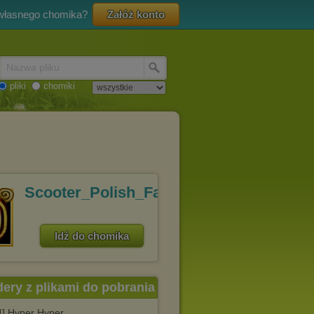
 własnego chomika?
Załóż konto
Nazwa pliku
pliki
chomiki
Scooter_Polish_Fans
Idź do chomika
dery z plikami do pobrania
4] Hyper Hyper