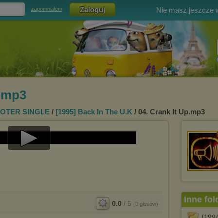
Nie masz jeszcze
zapomniałem
p.mp3
OTER SINGLE
/
[1995] Back In The U.K
/ 04. Crank It Up.mp3
Play
Video
Inne fol
0.0
/
5
(
0
głosów)
[199