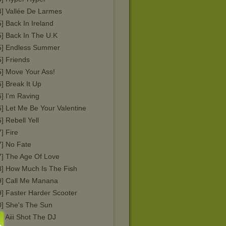
4] Vallée De Larmes
] Back In Ireland
5] Back In The U.K
5] Endless Summer
] Friends
5] Move Your Ass!
] Break It Up
] I'm Raving
] Let Me Be Your Valentine
] Rebell Yell
] Fire
7] No Fate
7] The Age Of Love
8] How Much Is The Fish
9] Call Me Manana
9] Faster Harder Scooter
0] She's The Sun
] Aiii Shot The DJ