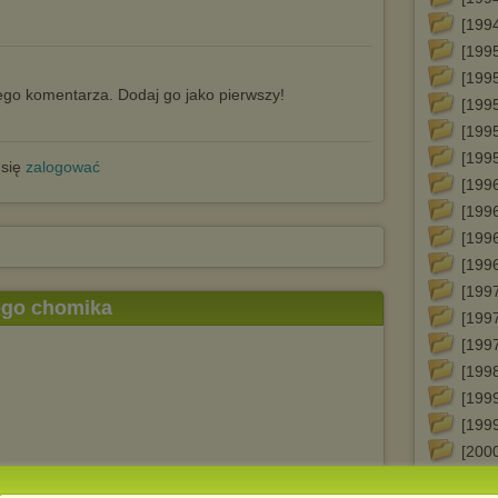
[199
[1995
[199
go komentarza. Dodaj go jako pierwszy!
[199
[1995
[199
 się
zalogować
[1996
[1996
[1996
[1996
[1997
tego chomika
[199
[199
[199
[199
[199
[200
[2001