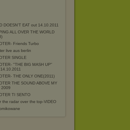
D DOESN'T EAT out 14.10.2011
PING ALL OVER THE WORLD
8)
TER- Friends Turbo
er live aus berlin
OTER SINGLE
TER- ''THE BIG MASH UP''
14.10.2011
TER- THE ONLY ONE(2011)
OTER THE SOUND ABOVE MY
 2009
OTER TI SENTO
r the radar over the top-VIDEO
omikowane