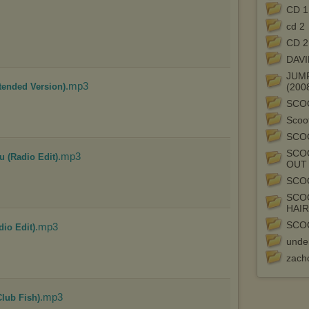
urządzeniu końcowym. Można również usunąć pliki cookies,
CD 1
dokonując odpowiednich zmian w ustawieniach przeglądarki
internetowej.
cd 2
Pełną informację na ten temat znajdziesz pod adresem
CD 2
http://chomikuj.pl/PolitykaPrywatnosci.aspx
.
DAVI
JUM
.mp3
tended Version)
(200
SCOO
Scoot
SCO
SCOO
.mp3
u (Radio Edit)
OUT 
SCOO
SCO
HAIR
SCO
.mp3
dio Edit)
unde
zach
.mp3
lub Fish)