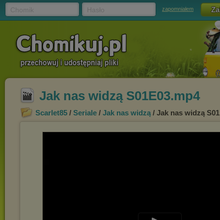
Chomik
Hasło
zapomniałem
Jak nas widzą S01E03.mp4
Scarlet85
/
Seriale
/
Jak nas widzą
/ Jak nas widzą S0