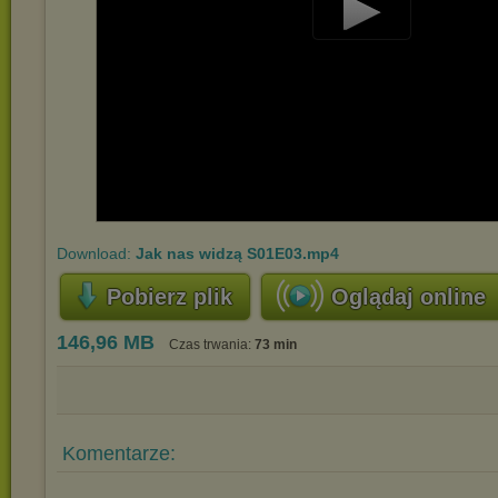
Play
Video
Download:
Jak nas widzą S01E03.mp4
Pobierz plik
Oglądaj online
146,96 MB
Czas trwania:
73 min
Komentarze: