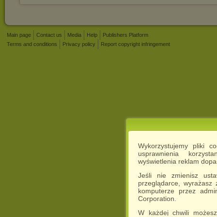
Main page
Contact us
Media
Help
Publishers Platform
Terms and conditions
Privacy policy
Report copyright infringement
Wykorzystujemy pliki c
usprawnienia korzyst
wyświetlenia reklam dop
Jeśli nie zmienisz ust
przeglądarce, wyrażasz
komputerze przez admin
Corporation.
W każdej chwili możesz