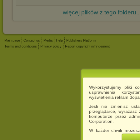
więcej plików z tego folderu..
Main page
Contact us
Media
Help
Publishers Platform
Terms and conditions
Privacy policy
Report copyright infringement
Wykorzystujemy pliki c
usprawnienia korzyst
wyświetlenia reklam dop
Jeśli nie zmienisz ust
przeglądarce, wyrażasz
komputerze przez admin
Corporation.
W każdej chwili możesz
cookies w swojej przeglą