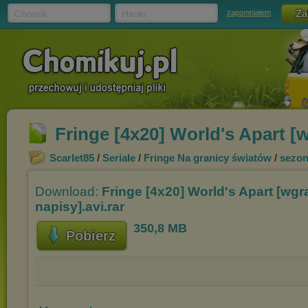
Chomik
Hasło
zapomniałem
Fringe [4x20] World's Apart [w
Scarlet85
/
Seriale
/
Fringe Na granicy światów
/
sezon
Download:
Fringe [4x20] World's Apart [wgr
napisy].avi.rar
350,8 MB
Pobierz