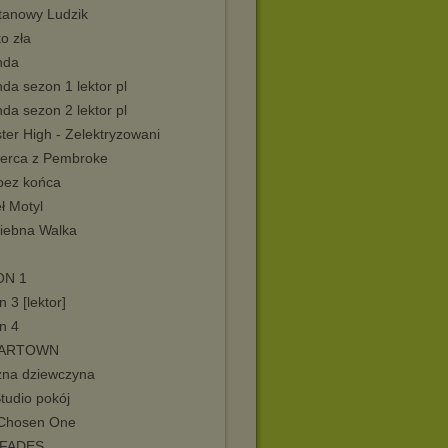
tanowy Ludzik
o zła
nda
da sezon 1 lektor pl
da sezon 2 lektor pl
ter High - Zelektryzowani
erca z Pembroke
bez końca
ł Motyl
iebna Walka
ON 1
 3 [lektor]
n 4
ARTOWN
żna dziewczyna
Studio pokój
Chosen One
 FADES