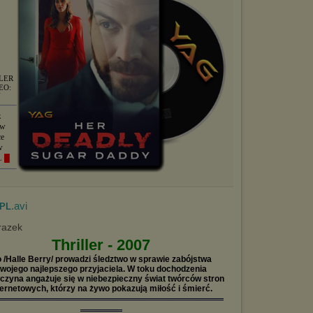
LER
EO:
Y
z
 w
ce
w
L █
.avi
 PL
Thriller - 2007
 /Halle Berry/ prowadzi śledztwo w sprawie zabójstwa
wojego najlepszego przyjaciela. W toku dochodzenia
czyna angażuje się w niebezpieczny świat twórców stron
ternetowych, którzy na żywo pokazują miłość i śmierć.
════════════════════════════════
══════