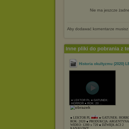
Nie ma jeszcze żadne
Aby dodawać komentarze musisz
Inne pliki do pobrania z 
Historia okultyzmu (2020) 
● LEKTOR PL ● GATUNEK:
HORROR ● ROK: 20 ...
● LEKTOR PL
● GATUNEK: HORR
ROK: 2020
● PRODUKCJA: ARGENTYN
WIDEO: 1280 x 720
● DŹWIĘK AC3 2
KANAŁOWY