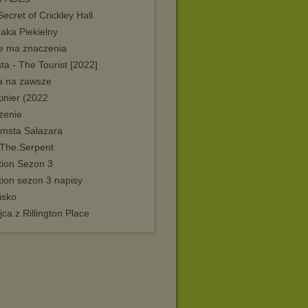
ecret of Crickley Hall
aka Piekielny
ie ma znaczenia
ta - The Tourist [2022]
a na zawsze
inier (2022
zenie
emsta Salazara
The.Serpent
tion Sezon 3
tion sezon 3 napisy
isko
ca z Rillington Place