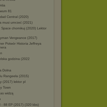
ntia
iwum 81
dad Central (2020)
ia musi umrzeć (2021)
k Space chomikuj (2020) Lektor
yman Vengeance (2017)
er Potwór Historia Jeffreya
mera
on
elska godzina (2022
a Dolna
u Rangeela (2015)
 (2017) lektor pl
y Town
nas widzą
u
 - 88 EP (2017) (320 kbs)