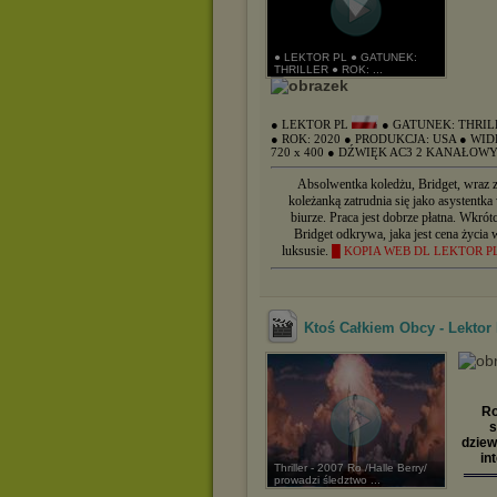
● LEKTOR PL ● GATUNEK:
THRILLER ● ROK: ...
● LEKTOR PL
● GATUNEK: THRIL
● ROK: 2020
● PRODUKCJA: USA
● WID
720 x 400
● DŹWIĘK AC3 2 KANAŁOW
Absolwentka koledżu, Bridget, wraz 
koleżanką zatrudnia się jako asystentka
biurze. Praca jest dobrze płatna. Wkrót
Bridget odkrywa, jaka jest cena życia 
luksusie.
█ KOPIA WEB DL LEKTOR P
Ktoś Całkiem Obcy - Lektor
Ro
s
dziew
in
Thriller - 2007 Ro /Halle Berry/
═══
prowadzi śledztwo ...