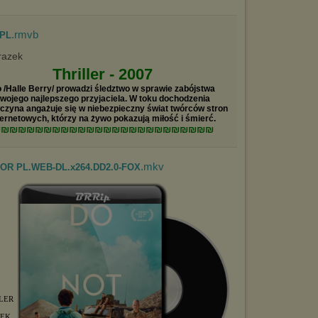
.rmvb
 PL
Thriller - 2007
 /Halle Berry/ prowadzi śledztwo w sprawie zabójstwa
wojego najlepszego przyjaciela. W toku dochodzenia
czyna angażuje się w niebezpieczny świat twórców stron
ternetowych, którzy na żywo pokazują miłość i śmierć.
₪₪₪₪₪₪₪₪₪₪₪₪₪₪₪₪₪₪₪₪₪₪₪₪₪₪
.mkv
KTOR PL.WEB-DL.x264.DD2.0-FOX
LER
IĘK