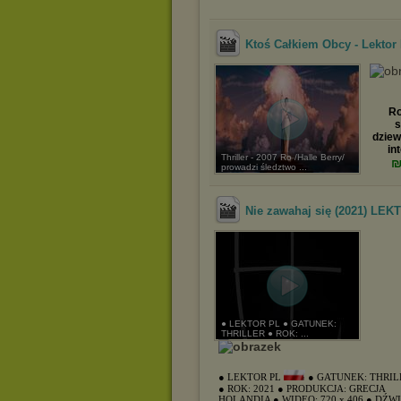
Ktoś Całkiem Obcy - Lektor
Ro
s
dziew
in
Thriller - 2007 Ro /Halle Berry/
prowadzi śledztwo ...
Nie zawahaj się (2021) LE
● LEKTOR PL ● GATUNEK:
THRILLER ● ROK: ...
● LEKTOR PL
● GATUNEK: THRIL
● ROK: 2021
● PRODUKCJA: GRECJA
HOLANDIA
● WIDEO: 720 x 406
● DŹW