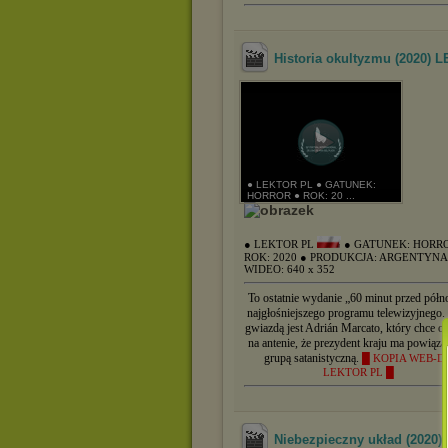
Historia okultyzmu (2020)
● LEKTOR PL ● GATUNEK:
HORROR ● ROK: 20 ...
● LEKTOR PL
● GATUNEK: HORR
ROK: 2020
● PRODUKCJA: ARGENTYN
WIDEO: 640 x 352
To ostatnie wydanie „60 minut przed półn
najgłośniejszego programu telewizyjnego.
gwiazdą jest Adrián Marcato, który chce og
na antenie, że prezydent kraju ma powiąza
grupą satanistyczną.
█ KOPIA WEB-D
LEKTOR PL █
Niebezpieczny układ (2020