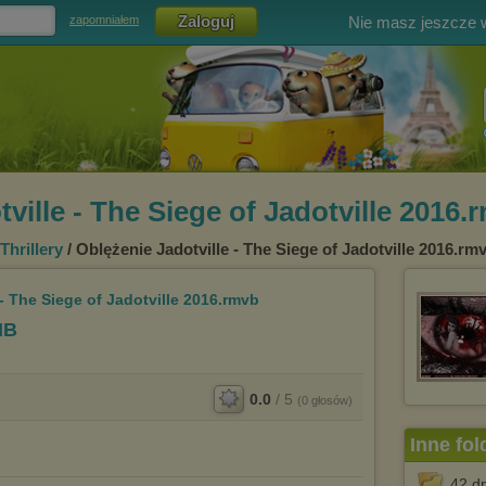
Nie masz jeszcze
zapomniałem
ville - The Siege of Jadotville 2016.
Thrillery
/ Oblężenie Jadotville - The Siege of Jadotville 2016.rm
- The Siege of Jadotville 2016.rmvb
MB
0.0
/
5
(
0
głosów)
Inne fol
42 d