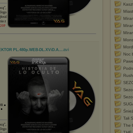
Kasz
ocą”,
Miast
 Jego
łosić
Mira
nia z
Miran
20P
Miran
Mons
Mord
.avi
 LEKTOR PL.480p.WEB-DL.XViD.A...
Noc 
Pawe
Podn
Rush
SEZ
Sezon
Sezo
SUG
OR
●
A
●
Śnie
Tałi 
ocą”,
The 
 Jego
THE