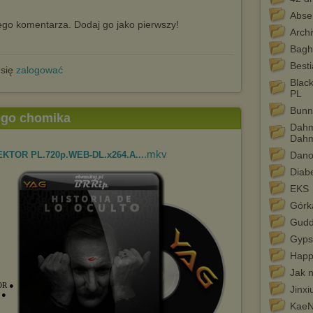
Abse
go komentarza. Dodaj go jako pierwszy!
Arch
Bagh
Best
 się
zalogować
Blac
PL
Bunn
tego chomika
Dahm
Dah
.mkv
LEKTOR PL.720p.WEB-DL.x264.A...
Dan
Diab
EKS
Górk
Gudd
Gypsy
Happ
Jak 
OR
●
Jinxi
A
●
KaeN