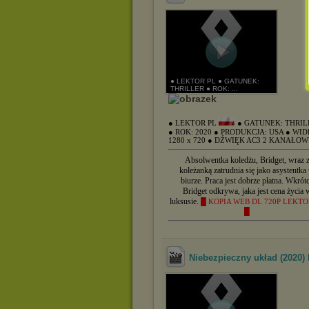
● LEKTOR PL ● GATUNEK:
THRILLER ● ROK: ...
● LEKTOR PL
● GATUNEK: THRIL
● ROK: 2020
● PRODUKCJA: USA
● WID
1280 x 720
● DŹWIĘK AC3 2 KANAŁO
Absolwentka koledżu, Bridget, wraz 
koleżanką zatrudnia się jako asystentka
biurze. Praca jest dobrze płatna. Wkrót
Bridget odkrywa, jaka jest cena życia 
luksusie.
█ KOPIA WEB DL 720P LEKTO
█
Niebezpieczny układ (2020