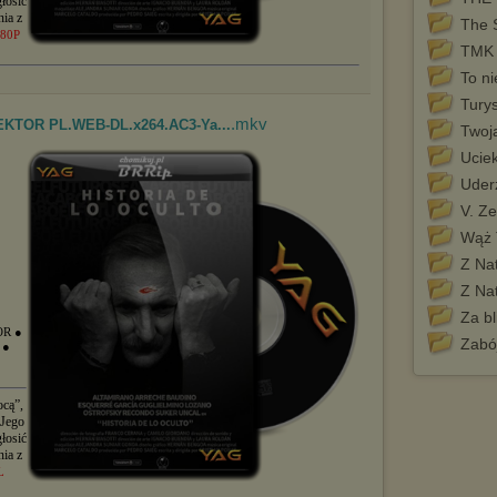
łosić
nia z
The S
80P
TMK 
To n
Turys
.mkv
 LEKTOR PL.WEB-DL.x264.AC3-Ya...
Twoj
Uciek
Uder
V. Z
Wąż 
Z Na
Z Na
Za bl
OR
●
Zabój
A
●
ocą”,
 Jego
łosić
nia z
L