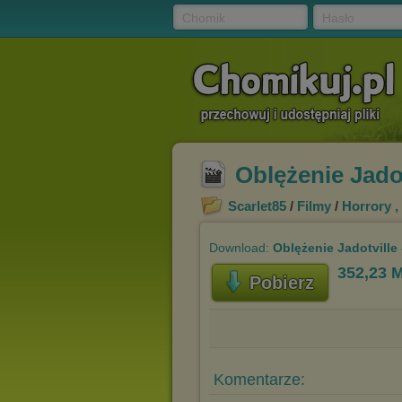
Chomik
Hasło
Oblężenie Jadot
Scarlet85
/
Filmy
/
Horrory , 
Download:
Oblężenie Jadotville 
352,23 
Pobierz
Komentarze: