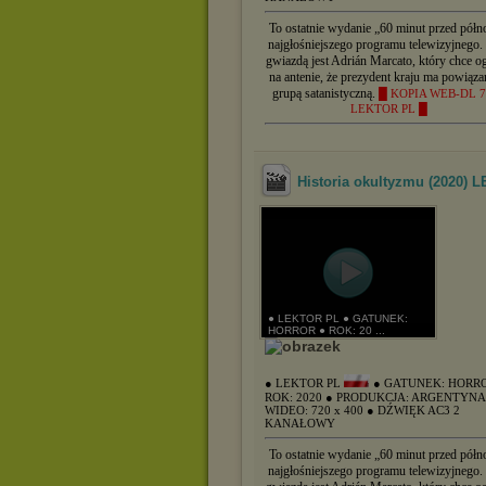
To ostatnie wydanie „60 minut przed półn
najgłośniejszego programu telewizyjnego.
gwiazdą jest Adrián Marcato, który chce og
na antenie, że prezydent kraju ma powiąza
grupą satanistyczną.
█ KOPIA WEB-DL 7
LEKTOR PL █
Historia okultyzmu (2020)
● LEKTOR PL ● GATUNEK:
HORROR ● ROK: 20 ...
● LEKTOR PL
● GATUNEK: HORR
ROK: 2020
● PRODUKCJA: ARGENTYN
WIDEO: 720 x 400
● DŹWIĘK AC3 2
KANAŁOWY
To ostatnie wydanie „60 minut przed półn
najgłośniejszego programu telewizyjnego.