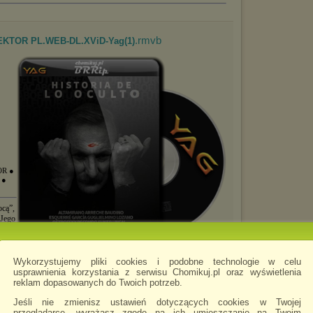
.rmvb
 LEKTOR PL.WEB-DL.XViD-Yag(1)
OR
●
A
●
ocą”,
 Jego
łosić
nia z
L
Wykorzystujemy pliki cookies i podobne technologie w celu
usprawnienia korzystania z serwisu Chomikuj.pl oraz wyświetlenia
reklam dopasowanych do Twoich potrzeb.
Jeśli nie zmienisz ustawień dotyczących cookies w Twojej
.mkv
) LEKTOR PL.720p.AMZN.WEB-DL....
przeglądarce, wyrażasz zgodę na ich umieszczanie na Twoim