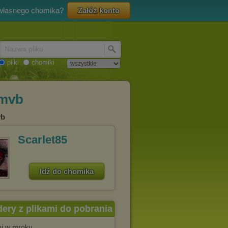
 własnego chomika?
Załóż konto
Nazwa pliku
pliki
chomiki
rmvb
vb
Scarlet85
Idź do chomika
dery z plikami do pobrania
ni w mroku