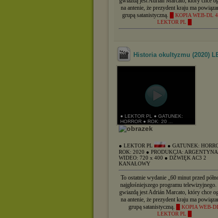
gwiazdą jest Adrián Marcato, który chce og
na antenie, że prezydent kraju ma powiąza
grupą satanistyczną.
█ KOPIA WEB-DL 4
LEKTOR PL █
Historia okultyzmu (2020)
● LEKTOR PL ● GATUNEK:
HORROR ● ROK: 20 ...
● LEKTOR PL
● GATUNEK: HORR
ROK: 2020
● PRODUKCJA: ARGENTYN
WIDEO: 720 x 400
● DŹWIĘK AC3 2
KANAŁOWY
To ostatnie wydanie „60 minut przed półn
najgłośniejszego programu telewizyjnego.
gwiazdą jest Adrián Marcato, który chce og
na antenie, że prezydent kraju ma powiąza
grupą satanistyczną.
█ KOPIA WEB-D
LEKTOR PL █