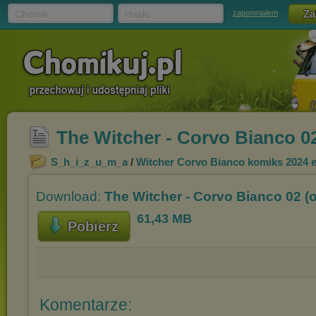
Chomik
Hasło
zapomniałem
The Witcher - Corvo Bianco 02 
S_h_i_z_u_m_a
/
Witcher Corvo Bianco komiks 2024 
Download:
The Witcher - Corvo Bianco 02 (o
61,43 MB
Pobierz
Komentarze: