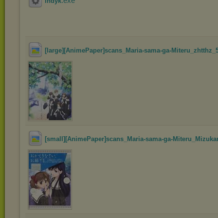
.exe
indyk
[large][AnimePaper]scans_Maria-sama-ga-Miteru_zhtthz_5
[small][AnimePaper]scans_Maria-sama-ga-Miteru_Mizukam