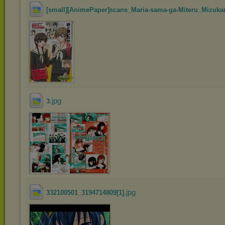
[small][AnimePaper]scans_Maria-sama-ga-Miteru_Mizukam
.jpg
3
.jpg
332100501_3194714809[1]