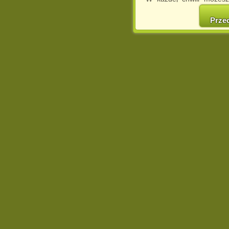
cookies w swojej przeglą
w naszej Pol
Prze
http://chomikuj.pl/Polity
Jednocześnie informuje
może spowodować ogr
Chomikuj.pl.
W przypadku braku twojej
prosimy o opuszczenie se
Wykorzystanie plików c
(dostosowanie reklam do
działań marketingowych).
Wyrażenie sprzeciwu spo
będzie dopasowana do Tw
wyświetlona przypadkowo
Istnieje możliwość zmian
sposób uniemożliwiając
urządzeniu końcowym. M
dokonując odpowiednich
internetowej.
Pełną informację na 
http://chomikuj.pl/Polity