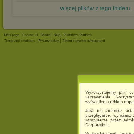
więcej plików z tego folderu..
Main page
Contact us
Media
Help
Publishers Platform
Terms and conditions
Privacy policy
Report copyright infringement
Wykorzystujemy pliki c
usprawnienia korzyst
wyświetlenia reklam dop
Jeśli nie zmienisz ust
przeglądarce, wyrażasz
komputerze przez admin
Corporation.
W każdej chwili możesz