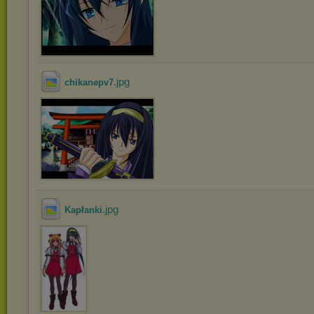
.jpg
chikanepv7
.jpg
Kapłanki