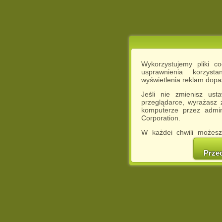
Wykorzystujemy pliki c
usprawnienia korzyst
wyświetlenia reklam dop
Jeśli nie zmienisz ust
przeglądarce, wyrażasz
komputerze przez admin
Corporation.
W każdej chwili możesz
cookies w swojej przeglą
w naszej Pol
Prze
http://chomikuj.pl/Polity
Jednocześnie informuje
może spowodować ogr
Chomikuj.pl.
W przypadku braku twojej
prosimy o opuszczenie se