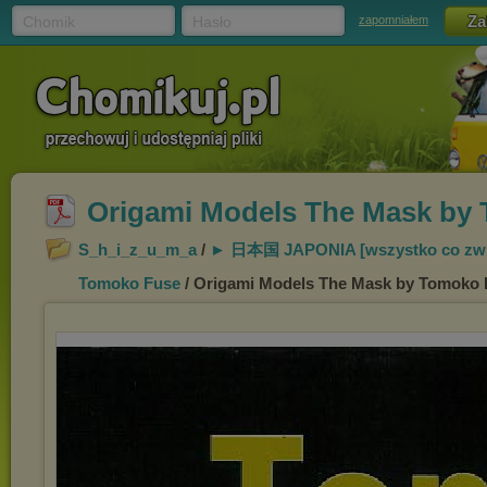
Chomik
Hasło
zapomniałem
Origami Models The Mask by
S_h_i_z_u_m_a
/
► 日本国 JAPONIA [wszystko co zw
Tomoko Fuse
/ Origami Models The Mask by Tomoko 