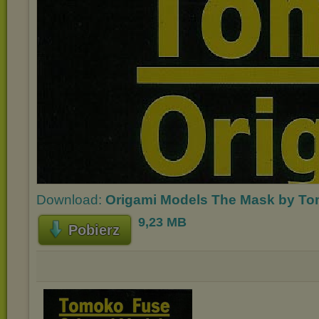
Download:
Origami Models The Mask by To
9,23 MB
Pobierz