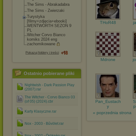
The Sims - Abrakadabra
The Sims - Zwierzaki
Turystyka
[filmy+zdjęcia+eb
ooki]
THoR48
j
WENTWORTH SEZON 9
PL
Witcher Corvo Bianco
komiks 2024 eng
zachomikowane
Pokazuj foldery i treści
Mdrone
j
Ostatnio pobierane pliki
Nightwish - Dark Passion Play
(2007).rar
The Witcher - Corvo Bianco 03
Pan_Eustach
S
(of 05) (2024).cbr
y
p
Karty Klasyczne.rar
« poprzednia strona
Nox - 2003 - Bűvölet.rar
Nox - 2002 - Örökség.rar