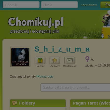
Chomik
Hasło
zapomniałem
S_h_i_z_u_m_a
A.
widziany: 16.10.2
Prezent
Ulubiony
Wiadomość
Opis został ukryty.
Pokaż opis
Szukaj plików na tym chomiku
Foldery
Pagan Tarot (Wic