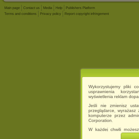
Main page
Contact us
Media
Help
Publishers Platform
Terms and conditions
Privacy policy
Report copyright infringement
Wykorzystujemy pliki c
usprawnienia korzyst
wyświetlenia reklam dop
Jeśli nie zmienisz ust
przeglądarce, wyrażasz
komputerze przez admin
Corporation.
W każdej chwili możesz
cookies w swojej przeglą