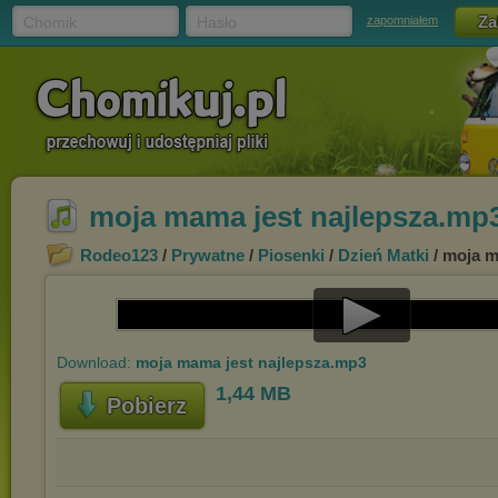
Chomik
Hasło
zapomniałem
moja mama jest najlepsza.mp
Rodeo123
/
Prywatne
/
Piosenki
/
Dzień Matki
/ moja m
Play
Download:
moja mama jest najlepsza.mp3
Video
1,44 MB
Pobierz