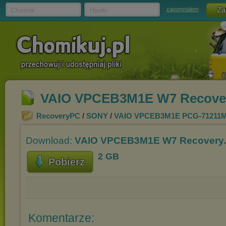
Chomik
Hasło
zapomniałem
VAIO VPCEB3M1E W7 Recovery.
RecoveryPC
/
SONY
/
VAIO VPCEB3M1E PCG-71211
Download:
VAIO VPCEB3M1E W7 Recovery.ti
2 GB
Pobierz
Komentarze: