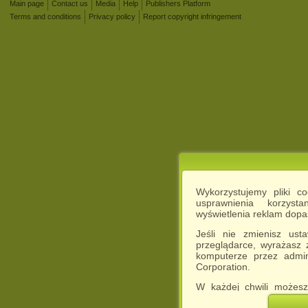
Main page
Contact us
Media
Help
Publishers Platform
Terms and conditions
Privacy policy
Report copyright infringement
Wykorzystujemy pliki c
usprawnienia korzyst
wyświetlenia reklam dop
Jeśli nie zmienisz ust
przeglądarce, wyrażasz
komputerze przez admin
Corporation.
W każdej chwili możesz
cookies w swojej przeglą