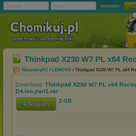
Chomik
Hasło
zapomniałem
Thinkpad X230 W7 PL x64 Reco
RecoveryPC
/
LENOVO
/ Thinkpad X230 W7 PL x64 Rec
Download:
Thinkpad X230 W7 PL x64 Reco
D4.iso.part1.rar
2 GB
Pobierz