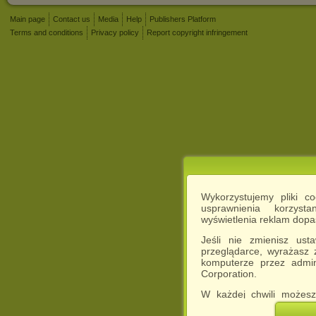
Main page
Contact us
Media
Help
Publishers Platform
Terms and conditions
Privacy policy
Report copyright infringement
Wykorzystujemy pliki c
usprawnienia korzyst
wyświetlenia reklam dop
Jeśli nie zmienisz ust
przeglądarce, wyrażasz
komputerze przez admin
Corporation.
W każdej chwili możesz
cookies w swojej przeglą