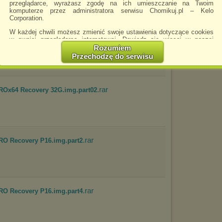
przeglądarce, wyrażasz zgodę na ich umieszczanie na Twoim
komputerze przez administratora serwisu Chomikuj.pl – Kelo
Corporation.
W każdej chwili możesz zmienić swoje ustawienia dotyczące cookies
.rar
very.tib.part11
w swojej przeglądarce internetowej. Dowiedz się więcej w naszej
Polityce Prywatności -
http://chomikuj.pl/PolitykaPrywatnosci.aspx
.
Rozumiem
Przechodzę do serwisu
Jednocześnie informujemy że zmiana ustawień przeglądarki może
spowodować ograniczenie korzystania ze strony Chomikuj.pl.
W przypadku braku twojej zgody na akceptację cookies niestety
.rar
prosimy o opuszczenie serwisu chomikuj.pl.
ROx64 Recovery 32G.img.part02
Wykorzystanie plików cookies
przez
Zaufanych Partnerów
(dostosowanie reklam do Twoich potrzeb, analiza skuteczności działań
marketingowych).
Wyrażenie sprzeciwu spowoduje, że wyświetlana Ci reklama nie
będzie dopasowana do Twoich preferencji, a będzie to reklama
.rar
O Recovery P16.img.part2
wyświetlona przypadkowo.
Istnieje możliwość zmiany ustawień przeglądarki internetowej w
sposób uniemożliwiający przechowywanie plików cookies na
urządzeniu końcowym. Można również usunąć pliki cookies,
dokonując odpowiednich zmian w ustawieniach przeglądarki
.rar
internetowej.
O Recovery P16.img.part4
Pełną informację na ten temat znajdziesz pod adresem
http://chomikuj.pl/PolitykaPrywatnosci.aspx
.