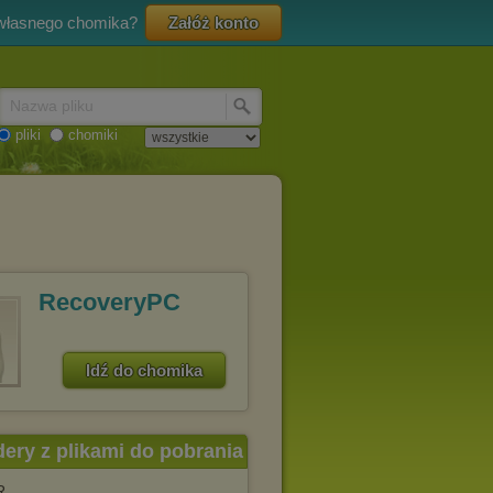
 własnego chomika?
Załóż konto
Nazwa pliku
pliki
chomiki
RecoveryPC
Idź do chomika
dery z plikami do pobrania
R