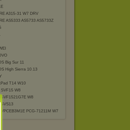
LE
RE A315-31 W7 DRV
RE AS5333 AS5733 AS5733Z
S
L
WEI
OVO
S Big Sur 11
S High Sierra 10.13
Y
kPad T14 W10
 SVF15 W8
 SVF1521G7E W8
 SVS13
O VPCEB3M1E PCG-71211M W7