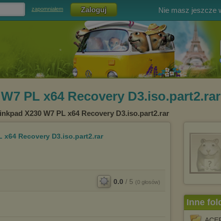
Nie masz jeszcze
zapomniałem
W7 PL x64 Recovery D3.iso.part2.rar
inkpad X230 W7 PL x64 Recovery D3.iso.part2.rar
 x64 Recovery D3.iso.part2.rar
0.0
/
5
(
0
głosów)
Inne fol
ACE