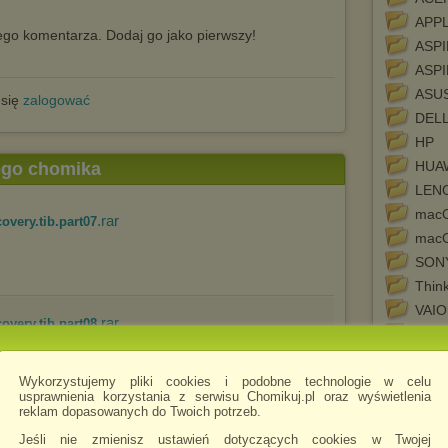
APP
go komentarza. Dodaj go jako pierwszy!
ASPI
ASPI
ASU
 się
zalogować
DEL
HP
HUA
tego chomika
LEN
macO
.rar
very.tib.part07
macO
SON
Thin
VAIO
.rar
very.tib.part08
VAIO
VAIO
Wykorzystujemy pliki cookies i podobne technologie w celu
VAI
usprawnienia korzystania z serwisu Chomikuj.pl oraz wyświetlenia
reklam dopasowanych do Twoich potrzeb.
.rar
very.tib.part09
Jeśli nie zmienisz ustawień dotyczących cookies w Twojej