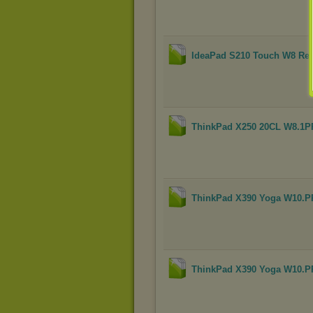
IdeaPad S210 Touch W8 Reco
ThinkPad X250 20CL W8.1P
ThinkPad X390 Yoga W10.PR
ThinkPad X390 Yoga W10.PR