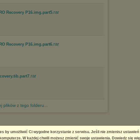
.rar
O Recovery P16.img.part5
.rar
O Recovery P16.img.part6
.rar
overy.tib.part7
j plików z tego folderu...
es by umożliwić Ci wygodne korzystanie z serwisu. Jeśli nie zmienisz ustawień
 Platform
omputerze. W każdej chwili możesz zmienić swoje ustawienia. Dowiedz się wię
right infringement