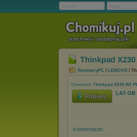
Chomik
Hasło
Thinkpad X230 
RecoveryPC
/
LENOVO
/ Th
Download:
Thinkpad X230 W7 PL
1,63 GB
Pobierz
Komentarze: