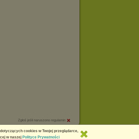
Zgłoś jeśli naruszono regulamin
Copyright © 2026
Chomikuj.pl
 dotyczących cookies w Twojej przeglądarce,
cej w naszej
Polityce Prywatności