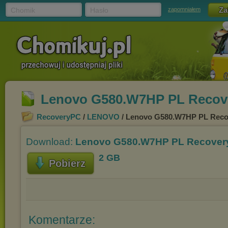
Chomik
Hasło
zapomniałem
Lenovo G580.W7HP PL Recover
RecoveryPC
/
LENOVO
/ Lenovo G580.W7HP PL Recov
Download:
Lenovo G580.W7HP PL Recovery.
2 GB
Pobierz
Komentarze: