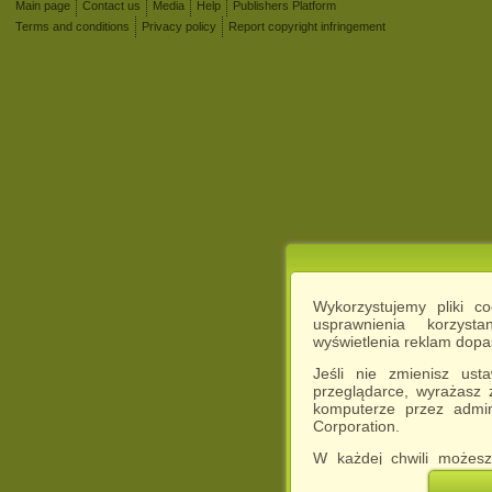
Main page
Contact us
Media
Help
Publishers Platform
Terms and conditions
Privacy policy
Report copyright infringement
Wykorzystujemy pliki c
usprawnienia korzyst
wyświetlenia reklam dop
Jeśli nie zmienisz ust
przeglądarce, wyrażasz
komputerze przez admin
Corporation.
W każdej chwili możesz
cookies w swojej przeglą