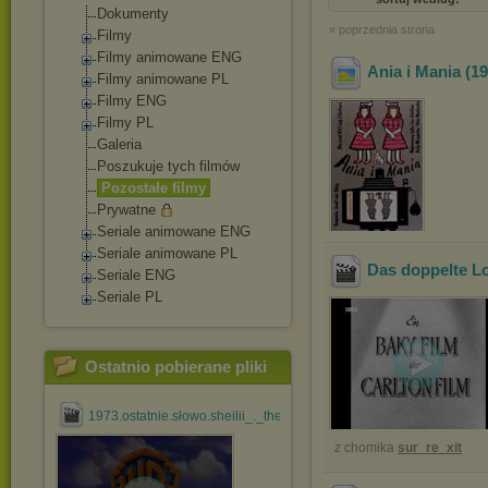
Dokumenty
« poprzednia strona
Filmy
Filmy animowane ENG
Ania i Mania (1
Filmy animowane PL
Filmy ENG
Filmy PL
Galeria
Poszukuje tych filmów
Pozostałe filmy
Prywatne
Seriale animowane ENG
Seriale animowane PL
Das doppelte Lo
Seriale ENG
Seriale PL
Ostatnio pobierane pliki
1973.ostatnie.słowo.sheilii_._the.last.of.sheila.eng.rmvb
z chomika
sur_re_xit