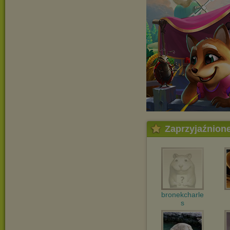
Zaprzyjaźnion
bronekcharle
s