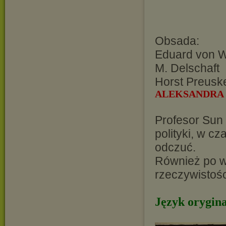
Obsada:
Eduard von W
M. Delschaft
Horst Preusk
ALEKSANDRA
Profesor Sun
polityki, w c
odczuć.
Również po w
rzeczywistośc
Język orygina