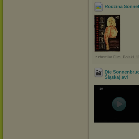
Rodzina Sonneb
z chomika
Film_Polski_1
Die Sonnenbruc
Śląska)
.avi