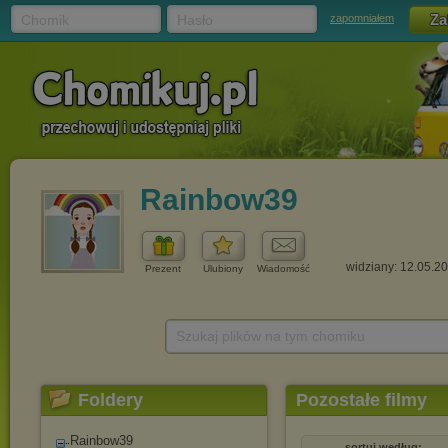
Chomik
Hasło
zapomniałem
Rainbow39
widziany: 12.05.2
Prezent
Ulubiony
Wiadomość
Szukaj plików na tym chomiku
Foldery
Pozostałe filmy
Rainbow39
sortuj według: