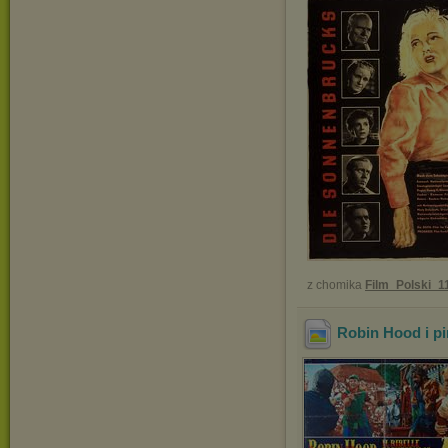
z chomika
Film_Polski_1
Robin Hood i pi