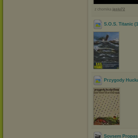
z chomika
jasiu72
S.O.S. Titanic (
Przygody Hucka
Sovsem Propash