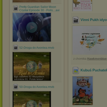
Pretty Guardian Sailor Moon
Crystal Episode 30 - Polis....avi
Vinni Pukh idyot
52-Droga do Avonlea.rmvb
z chomika
Hawkmenblue
Kubuś Puchatek
&gt; odcinek 52 Wszystkich
odcinków 91. Polski lektor! ...
50-Droga do Avonlea.rmvb