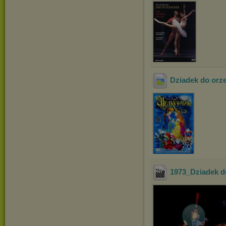
Dziadek do orz
1973_Dziadek 