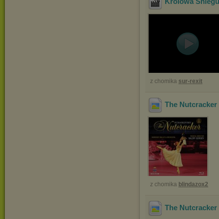
Królowa Śniegu 
z chomika
sur-rexit
The Nutcracker 
z chomika
blindazox2
The Nutcracker 