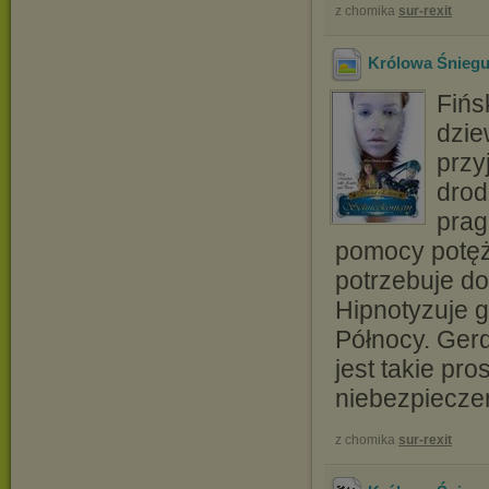
z chomika
sur-rexit
Królowa Śniegu
Fińs
dzie
przy
drod
prag
pomocy potęż
potrzebuje do
Hipnotyzuje g
Północy. Gerd
jest takie pr
niebezpiecze
z chomika
sur-rexit