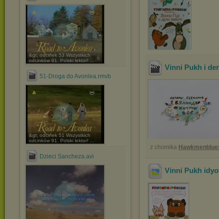
&gt; odcinek 53 Wszystkich
odcinków 91. Polski lektor! ...
Vinni Pukh i de
51-Droga do Avonlea.rmvb
&gt; odcinek 51 Wszystkich
odcinków 91. Polski lektor! ...
z chomika
Hawkmenblue
Dzieci Sancheza.avi
Vinni Pukh idyot