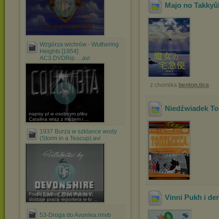
Majo no Takkyûb
Wzgórza wichrów - Wuthering
Heights [1954]
AC3.DVDRip.....avi
z chomika
benton.tice
Niedźwiadek To
napisy pl w osobnym pliku
Catalina wraz z mężem i ...
1937 Burza w szklance wody
(Storm in a Teacup).avi
Frank Burdon (Rex Harrison)
Vinni Pukh i de
dostaje pracę reportera w lo ...
53-Droga do Avonlea.rmvb