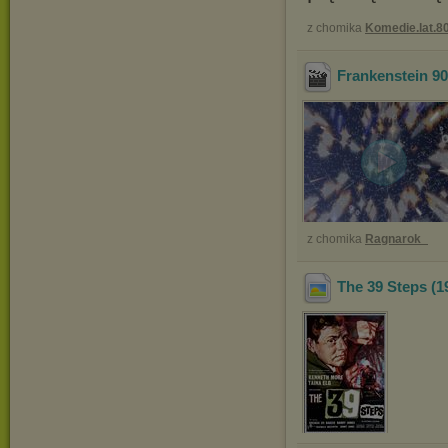
z chomika
Komedie.lat.8
Frankenstein 90
z chomika
Ragnarok_
The 39 Steps (1