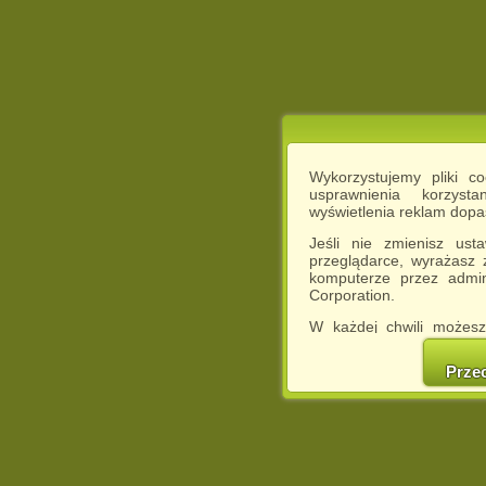
Wykorzystujemy pliki c
usprawnienia korzyst
wyświetlenia reklam dop
Jeśli nie zmienisz ust
przeglądarce, wyrażasz
komputerze przez admin
Corporation.
W każdej chwili możesz
cookies w swojej przeglą
w naszej Pol
Prze
http://chomikuj.pl/Polity
Jednocześnie informuje
może spowodować ogr
Chomikuj.pl.
W przypadku braku twojej