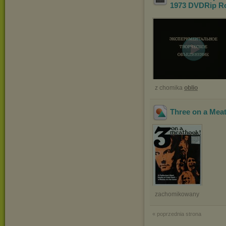
1973 DVDRip R
z chomika
oblio
Three on a Mea
zachomikowany
« poprzednia strona