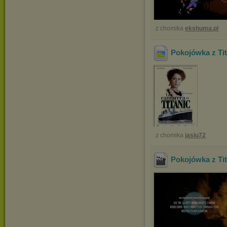
z chomika
ekshuma.pl
Pokojówka z Tit
z chomika
jasiu72
Pokojówka z Tit