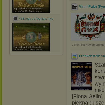
Vinni Pukh (Fyo
&gt; odcinek 50 Wszystkich
odcinków 91. Polski lektor! ...
48-Droga do Avonlea.rmvb
z chomika
Hawkmenblue
&gt; odcinek 48 Wszystkich
odcinków 91. Polski lektor! ...
Frankenstein 90
Sza
kon
stwo
wymy
miło
[Fiona Gelin].
piękną duszę