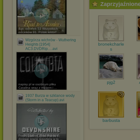
Zaprzyjaźnion
&gt; odcinek 53 Wszystkich
odcinków 91. Polski lektor! ...
Wzgórza wichrów - Wuthering
bronekcharle
Heights [1954]
AC3.DVDRip.....avi
s
pjg2
napisy pl w osobnym pliku
Catalina wraz z mężem i ...
1937 Burza w szklance wody
(Storm in a Teacup).avi
barbusta
Frank Burdon (Rex Harrison)
dostaje pracę reportera w lo ...