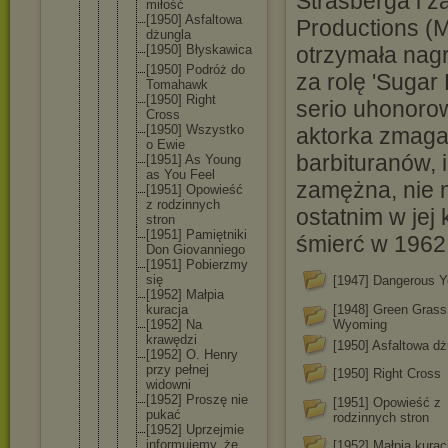
Strasberga i z
miłość
[1950] Asfaltow
a
Productions (M
dżungla
[1950] Błyskawi
ca
otrzymała nagr
[1950] Podróż do
za rolę 'Sugar
Tomahawk
[1950] Right
serio uhonoro
Cross
[1950] Wszystko
aktorka zmagał
o Ewie
barbituranów, 
[1951] As Young
as You Feel
zamężna, nie m
[1951] Opowieść
z rodzinny
ch
ostatnim w jej
stron
[1951] Pamiętni
ki
śmierć w 1962 
Don Giovanni
ego
[1951] Pobierzm
y
się
[1947] Dangerous Y
[1952] Małpia
kuracja
[1948] Green Grass
[1952] Na
Wyoming
krawędzi
[1950] Asfaltowa dż
[1952] O. Henry
przy pełnej
[1950] Right Cross
widowni
[1952] Proszę nie
[1951] Opowieść z
pukać
rodzinnych stron
[1952] Uprzejmi
e
informuj
emy, że
[1952] Małpia kurac