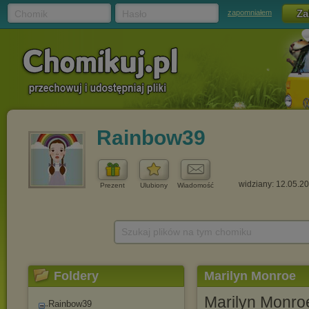
Chomik
Hasło
zapomniałem
Rainbow39
widziany: 12.05.2
Prezent
Ulubiony
Wiadomość
Szukaj plików na tym chomiku
Foldery
Marilyn Monroe
Marilyn Monro
Rainbow39