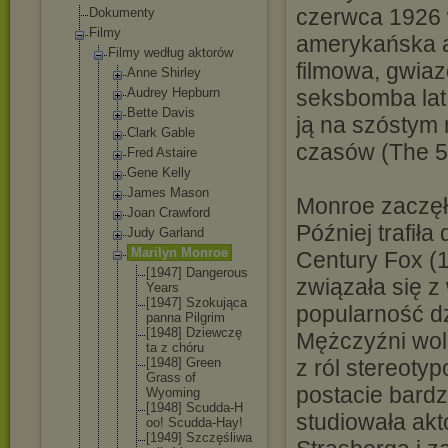
czerwca 1926 
Dokumenty
Filmy
amerykańska a
Filmy według aktorów
filmowa, gwiaz
Anne Shirley
Audrey Hepburn
seksbomba lat 
Bette Davis
ją na szóstym 
Clark Gable
czasów (The 5
Fred Astaire
Gene Kelly
James Mason
Monroe zaczęła
Joan Crawford
Później trafiła
Judy Garland
Marilyn Monroe
Century Fox (1
[1947] Dangerou
s
związała się z
Years
[1947] Szokując
a
popularność dz
panna Pilgrim
[1948] Dziewczę
Mężczyźni wol
ta z chóru
[1948] Green
z ról stereoty
Grass of
postacie bardz
Wyoming
[1948] Scudda-H
studiowała ak
oo! Scudda-H
ay!
[1949] Szczęśli
wa