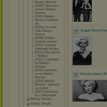
Marilyn Monroe
[2000] Tajemnic
a
śmierci Marilyn
Monroe
[2001] Marilyn
Monroe Ostatnie
dni
[2004] Co mówi
Sugar Kane Ko
ciało Marilyn
Monroe
[2008] Marilyn -
ostatnie seanse
[2011] Gwiazdy
srebrneg
o ekranu
[2011] Mój tydzień
z Marilyn
[2012] Z pamiętni
ka Marilyn
Monroe
[2015] Sekretne
Norma Jeane M
życie Marilyn
Monroe
[2016] Marilyn
Monroe - tajemnic
za śmierć
[2017] Dziewczy
ny z Hollywoo
d
Mickey Rooney
Shirley Temple