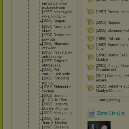
nie są państwo
małżeńst
wem
[1953] Mężczyźn
i
[1952] Proszę nie 
wolą blondynk
i
[1953] Niagara
[1953] Niagara
[1954] Nie ma jak
[1955] Słomiany w
show
[1954] Rzeka bez
[1959] Pół żartem, p
powrotu
[1955] Słomiany
[1962] Something's 
wdowiec
Give
[1956] Przystan
ek
[1996] Norma Jean
autobuso
wy
Marilyn
[1957] Książę i
aktorecz
ka
[2001] Marilyn Mon
[1959] Pół
Ostatnie dni
żartem, pół serio
[2011] Gwiazdy sre
[1960] Pokochaj
ekranu
my się
[2015] Sekretne życ
[1961] Skłóceni z
Marilyn Monroe
życiem
[1962] Somethin
g's Got to Give
sortuj według:
[1966] Legenda
Marilyn Monroe
[1991] Marilyn i ja
Złoty Glob
.jpg
[1996] Norma
Jean & Marilyn
[1996] Zbliżeni
a