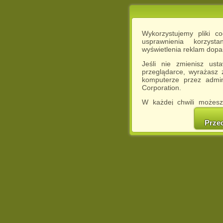
Wykorzystujemy pliki c
usprawnienia korzyst
wyświetlenia reklam dop
Jeśli nie zmienisz ust
przeglądarce, wyrażasz
komputerze przez admin
Corporation.
W każdej chwili możesz
cookies w swojej przeglą
w naszej Pol
Prze
http://chomikuj.pl/Polity
Jednocześnie informuje
może spowodować ogr
Chomikuj.pl.
W przypadku braku twojej
prosimy o opuszczenie se
Wykorzystanie plików c
(dostosowanie reklam do
działań marketingowych).