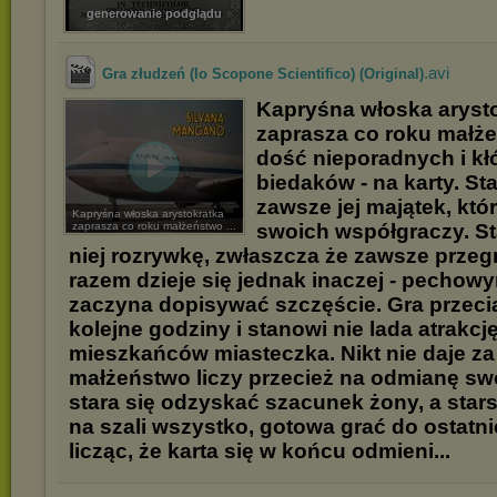
generowanie podglądu
.avi
Gra złudzeń (lo Scopone Scientifico) (Original)
Kapryśna włoska aryst
zaprasza co roku małże
dość nieporadnych i kł
biedaków - na karty. St
zawsze jej majątek, kt
Kapryśna włoska arystokratka
zaprasza co roku małżeństwo ...
swoich współgraczy. St
niej rozrywkę, zwłaszcza że zawsze przeg
razem dzieje się jednak inaczej - pecho
zaczyna dopisywać szczęście. Gra przeci
kolejne godziny i stanowi nie lada atrakcję
mieszkańców miasteczka. Nikt nie daje za
małżeństwo liczy przecież na odmianę sw
stara się odzyskać szacunek żony, a stars
na szali wszystko, gotowa grać do ostatni
licząc, że karta się w końcu odmieni...