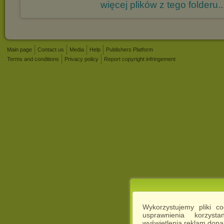
więcej plików z tego folderu..
Main page
Contact us
Media
Help
Publishers Platform
Terms and conditions
Privacy policy
Report copyright infringement
Wykorzystujemy pliki c
usprawnienia korzyst
wyświetlenia reklam dop