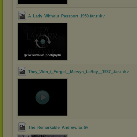
.mkv
A_Lady_Without_Passport_1950.far
generowanie podglądu
.mkv
They_Won_t_Forget__Mervyn_LeRoy__1937_.far
.avi
The_Remarkable_Andrew.far