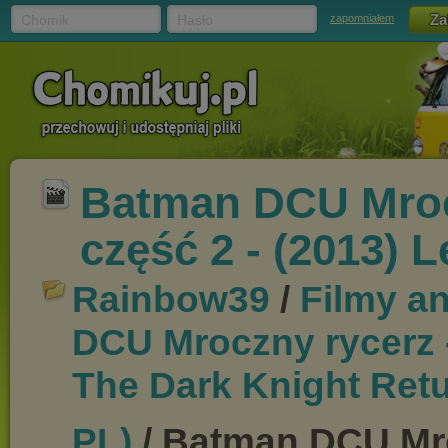
Chomik
Hasło
zapomniałem
Batman DCU Mroc
część 2 - (2013) L
Rainbow39
/
Filmy a
DCU Mroczny rycerz 
The Dark Knight Re
t
PL)
/ Batman DCU Mro