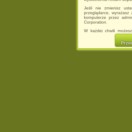
Jeśli nie zmienisz ust
przeglądarce, wyrażasz
komputerze przez admin
Corporation.
W każdej chwili możesz
cookies w swojej przeglą
w naszej Pol
Prze
http://chomikuj.pl/Polity
Jednocześnie informuje
może spowodować ogr
Chomikuj.pl.
W przypadku braku twojej
prosimy o opuszczenie se
Wykorzystanie plików c
(dostosowanie reklam do
działań marketingowych).
Wyrażenie sprzeciwu spo
będzie dopasowana do Tw
wyświetlona przypadkowo
Istnieje możliwość zmian
sposób uniemożliwiając
urządzeniu końcowym. M