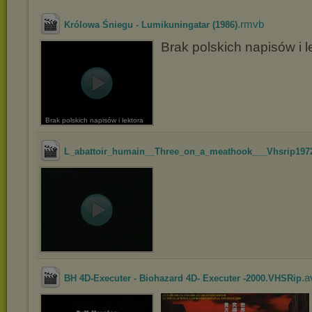
.rmvb
Królowa Śniegu - Lumikuningatar (1986)
Brak polskich napisów i l
Brak polskich napisów i lektora
L_abattoir_humain__Three_on_a_meathook___Vhsrip1972
.a
BH 4D-Executer - Biohazard 4D- Executer -2000.VHSRip