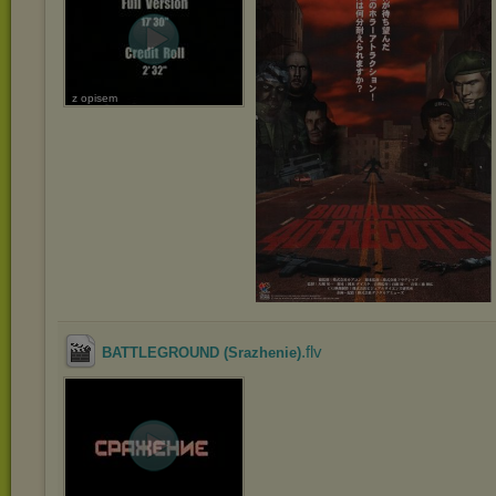
z opisem
.flv
BATTLEGROUND (Srazhenie)