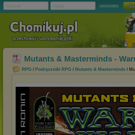
Chomik
Hasło
zapomniałem
Mutants & Masterminds - Warr
RPG
/
Podręczniki RPG
/
Mutants & Masterminds
/ Mu