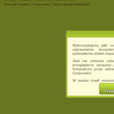
Terms and conditions
Privacy policy
Report copyright infringement
Wykorzystujemy pliki c
usprawnienia korzyst
wyświetlenia reklam dop
Jeśli nie zmienisz ust
przeglądarce, wyrażasz
komputerze przez admin
Corporation.
W każdej chwili możesz
cookies w swojej przeglą
w naszej Pol
Prze
http://chomikuj.pl/Polity
Jednocześnie informuje
może spowodować ogr
Chomikuj.pl.