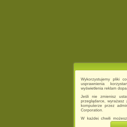
Wykorzystujemy pliki c
usprawnienia korzyst
wyświetlenia reklam dop
Jeśli nie zmienisz ust
przeglądarce, wyrażasz
komputerze przez admin
Corporation.
W każdej chwili możesz
cookies w swojej przeglą