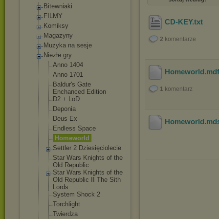
Bitewniaki
FILMY
CD-KEY
.txt
Komiksy
Magazyny
2
komentarze
Muzyka na sesje
Niezłe gry
Anno 1404
Homeworld
.md
Anno 1701
Baldur's Gate
1
komentarz
Enchanced Edition
D2 + LoD
Deponia
Deus Ex
Homeworld
.md
Endless Space
Homeworld
Settler 2 Dziesięcioleci
e
Star Wars Knights of the
Old Republic
Star Wars Knights of the
Old Republic II The Sith
Lords
System Shock 2
Torchlight
Twierdza