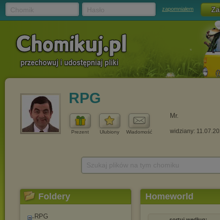
Chomik
Hasło
zapomniałem
RPG
Mr.
widziany: 11.07.2
Prezent
Ulubiony
Wiadomość
Szukaj plików na tym chomiku
Foldery
Homeworld
RPG
sortuj według: