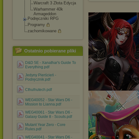
Warcraft 3 Złota Edycja
Warhammer 40k
Armageddon
Podręczniki RPG
Programy
zachomikowane
Ostatnio pobierane pliki
D&D 5E - Xanathar's Guide To
Everything.pdf
Jedyny Pierścień -
Podręcznik.pdf
Cthulhutech.pdf
WEG40052 - Star Wars D6 -
Mission to Lianna.pdf
WEG40061 - Star Wars D6 -
Galaxy Guide 8 - Scouts.pdf
Mutant Year Zero - Core
Rules.pdf
WEG40041 - Star Wars D6 -