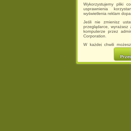
Wykorzystujemy pliki c
usprawnienia korzyst
wyświetlenia reklam dop
Jeśli nie zmienisz ust
przeglądarce, wyrażasz
komputerze przez admin
Corporation.
W każdej chwili możesz
cookies w swojej przeglą
w naszej Pol
Prze
http://chomikuj.pl/Polity
Jednocześnie informuje
może spowodować ogr
Chomikuj.pl.
W przypadku braku twojej
prosimy o opuszczenie se
Wykorzystanie plików c
(dostosowanie reklam do
działań marketingowych).
Wyrażenie sprzeciwu spo
będzie dopasowana do Tw
wyświetlona przypadkowo