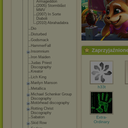
Armageddon
(2005) Stormblåst
MMV
(2007) In Sorte
Diaboli
(2010) Abrahadabra
Dio
Disturbed
Godsmack
HammerFall
Zaprzyjaźnion
Insomnium
Iron Maiden
Judas Priest
Discography
Kreator
Lich King
Marilyn Manson
h33t
Metallica
Michael Schenker Group
Discography
Motörhead discography
Rotting Christ
Discography
Sabaton
Extra-
Ordinary
Skid Row