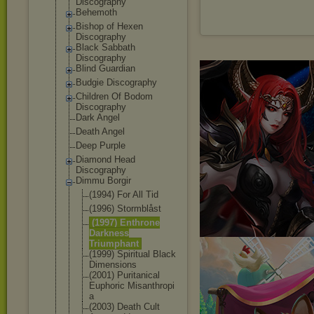
Discography
Behemoth
Bishop of Hexen
Discography
Black Sabbath
Discography
Blind Guardian
Budgie Discography
Children Of Bodom
Discography
Dark Angel
Death Angel
Deep Purple
Diamond Head
Discography
Dimmu Borgir
(1994) For All Tid
(1996) Stormblåst
(1997) Enthrone
Darkness
Triumphant
(1999) Spiritual Black
Dimensions
(2001) Puritanical
Euphoric Misanthropi
a
(2003) Death Cult