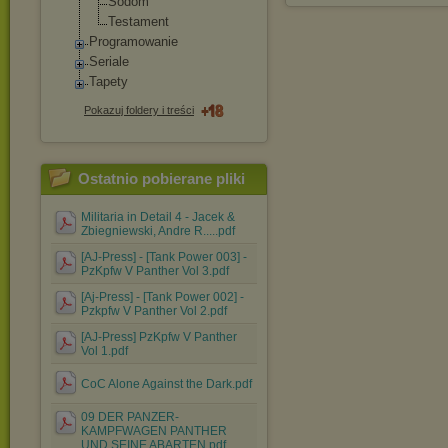
Sodom
Testament
Programowanie
Seriale
Tapety
Pokazuj foldery i treści
Ostatnio pobierane pliki
Militaria in Detail 4 - Jacek &
Zbiegniewski, Andre R.....pdf
[AJ-Press] - [Tank Power 003] -
PzKpfw V Panther Vol 3.pdf
[Aj-Press] - [Tank Power 002] -
Pzkpfw V Panther Vol 2.pdf
[AJ-Press] PzKpfw V Panther
Vol 1.pdf
CoC Alone Against the Dark.pdf
09 DER PANZER-
KAMPFWAGEN PANTHER
UND SEINE ABARTEN.pdf