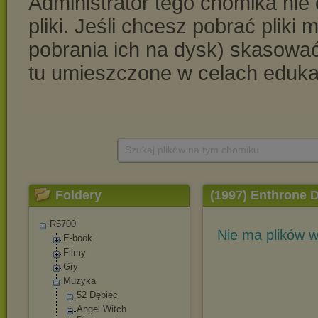
Szukaj plików na tym chomiku
Foldery
(1997) Enthrone 
R5700
Nie ma plików w
E-book
Filmy
Gry
Muzyka
52 Dębiec
Angel Witch