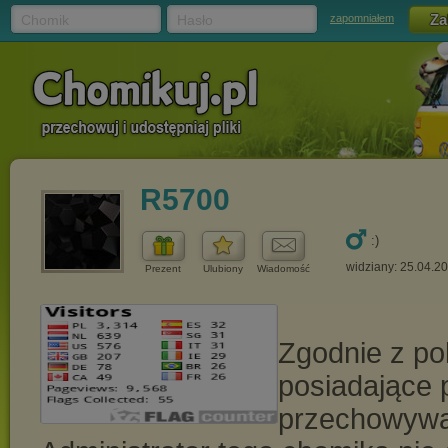
Chomik
Hasło
zapomniałem
R5700
:)
widziany: 25.04.2
Prezent
Ulubiony
Wiadomość