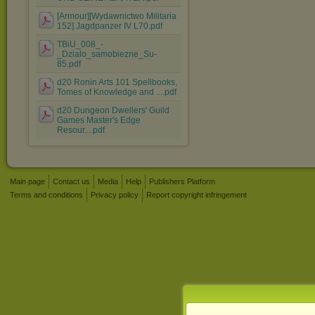
[Armour][Wydawnictwo Militaria
152] Jagdpanzer IV L70.pdf
TBiU_008_-
_Dzialo_samobiezne_Su-
85.pdf
d20 Ronin Arts 101 Spellbooks,
Tomes of Knowledge and ....pdf
d20 Dungeon Dwellers' Guild
Games Master's Edge
Resour....pdf
Main page
Contact us
Media
Help
Publishers Platform
Terms and conditions
Privacy policy
Report copyright infringement