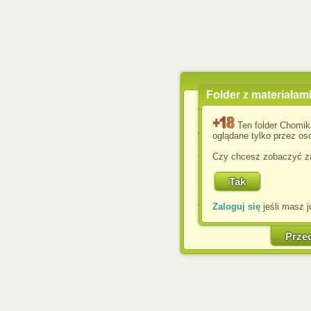
Folder z materiałam
Wykorzystujemy pliki c
usprawnienia korzyst
Ten folder Chomik
wyświetlenia reklam dop
oglądane tylko przez oso
Jeśli nie zmienisz ust
Czy chcesz zobaczyć za
przeglądarce, wyrażasz
komputerze przez admin
Corporation.
Zaloguj się
jeśli masz j
W każdej chwili możesz
cookies w swojej przeglą
w naszej Pol
Prze
http://chomikuj.pl/Polity
Jednocześnie informuje
może spowodować ogr
Chomikuj.pl.
W przypadku braku twojej