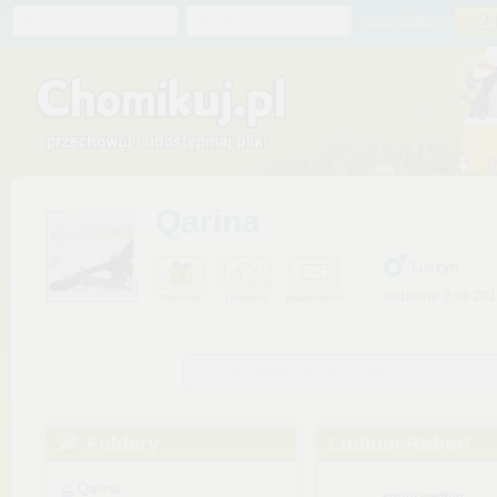
Chomik
Hasło
zapomniałem
Qarina
Luszyn
widziany: 2.09.20
Prezent
Ulubiony
Wiadomość
Szukaj plików na tym chomiku
Foldery
Ludlum Robert
Qarina
sortuj według: