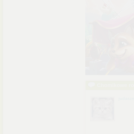
Chomikowe r
judasz