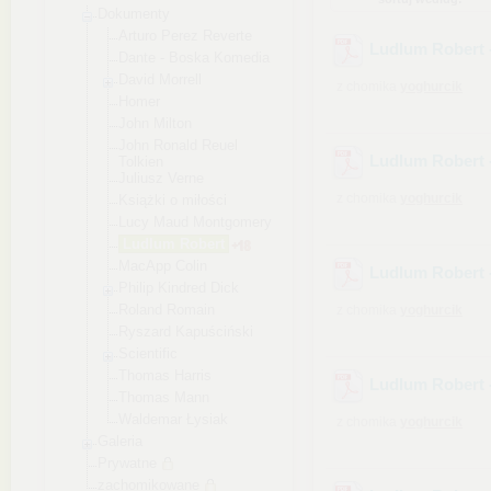
Dokumenty
Arturo Perez Reverte
Ludlum Robert -
Dante - Boska Komedia
David Morrell
z chomika
yoghurcik
Homer
John Milton
John Ronald Reuel
Ludlum Robert 
Tolkien
Juliusz Verne
z chomika
yoghurcik
Książki o miłości
Lucy Maud Montgomery
Ludlum Robert
MacApp Colin
Ludlum Robert 
Philip Kindred Dick
Roland Romain
z chomika
yoghurcik
Ryszard Kapuściński
Scientific
Thomas Harris
Ludlum Robert -
Thomas Mann
Waldemar Łysiak
z chomika
yoghurcik
Galeria
Prywatne
zachomikowane