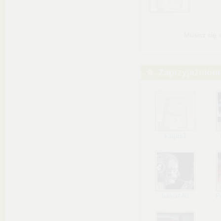
Musisz się
Zaprzyjaźnion
kagas1
baku440
P