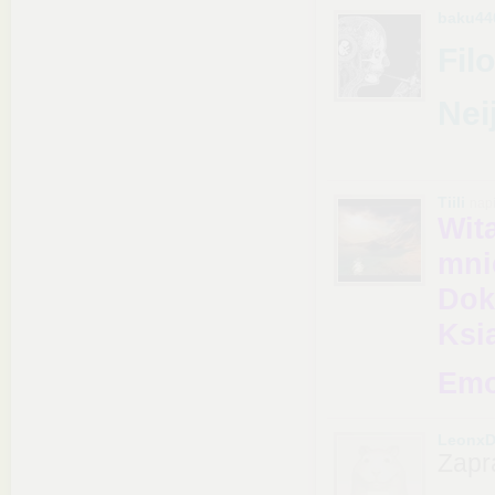
baku44
Fil
Nei
Tiili
nap
Wit
mn
Dok
Ksią
Emo
LeonxD
Zapr