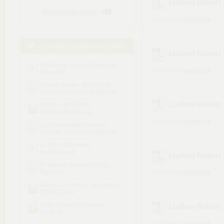
Ludlum Robert -
Pokazuj foldery i treści
z chomika
yoghurcik
Ostatnio pobierane pliki
Ludlum Robert -
Waldemar Łysiak Empireum
z chomika
yoghurcik
Tom I.pdf
Juliusz Verne - 20 000 mil
podmorskiej żeglugi [pl].pdf
Ludlum Robert -
MAREK BILIŃSKI -
DYSKOGRAFIA.rar
z chomika
yoghurcik
Lucy Maud Montgomery -
Dorosłe życie Emilki [pl].pdf
D. Morrell Bractwo
kamienia.pdf
Ludlum Robert -
D. Morrell Bractwo Nocy i
Mgły.pdf
z chomika
yoghurcik
Dead Can Dance - Anastasis
(2012)(1).rar
1984 Dead Can Dance
Ludlum Robert 
[320].rar
z chomika
yoghurcik