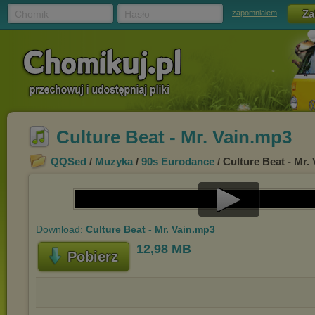
Chomik
Hasło
zapomniałem
Culture Beat - Mr. Vain.mp3
QQSed
/
Muzyka
/
90s Eurodance
/ Culture Beat - Mr.
Play
Download:
Culture Beat - Mr. Vain.mp3
Video
12,98 MB
Pobierz