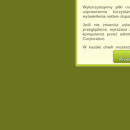
Wykorzystujemy pliki c
usprawnienia korzyst
wyświetlenia reklam dop
Jeśli nie zmienisz ust
przeglądarce, wyrażasz
komputerze przez admin
Corporation.
W każdej chwili możesz
cookies w swojej przeglą
w naszej Pol
Prze
http://chomikuj.pl/Polity
Jednocześnie informuje
może spowodować ogr
Chomikuj.pl.
W przypadku braku twojej
prosimy o opuszczenie se
Wykorzystanie plików c
(dostosowanie reklam do
działań marketingowych).
Wyrażenie sprzeciwu spo
będzie dopasowana do Tw
wyświetlona przypadkowo