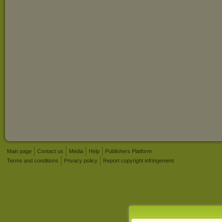
Main page
Contact us
Media
Help
Publishers Platform
Terms and conditions
Privacy policy
Report copyright infringement