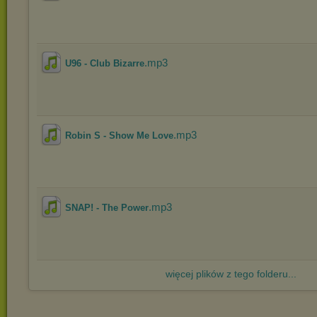
.mp3
U96 - Club Bizarre
.mp3
Robin S - Show Me Love
.mp3
SNAP! - The Power
więcej plików z tego folderu...