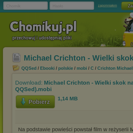
Chomik
Hasło
zapomniałem
Michael Crichton - Wielki sk
QQSed
/
Ebooki
/
polskie
/
mobi
/
C
/
Crichton Michael
Download:
Michael Crichton - Wielki skok n
QQSed).mobi
1,14 MB
Pobierz
Na podstawie powieści powstał film w reżyserii 