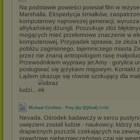
Na podstawie powieści powstał film w reżyse
Marshalla. Ekspedycja śmiałków, zaopatrzon
komputerowy najnowszej generacji, wyrusza
afrykańskiej dżungli. Poszukuje złóż błękitn
mogących mieć przełomowe znaczenie w ele
komputerowej. Przypadek sprawia, że złoża t
pobliżu zaginionego, tajemniczego miasta Zi
przez nie znaną antropologom rasę małpolu
Przewodnikiem wyprawy jet Amy - gorylica u
posługiwać się językiem migowym. Kontakt 
Lądem okazuje się równie szokujący dla małpy
ludzi...
.mobi
Michael Crichton - Prey (by QQSed)
Nevada. Ośrodek badawczy w sercu pustyni
uwięzieni zostali ludzie - naukowcy, którzy stw
drapieżnych pszczół, czekających na zewną
prawdziwe niebezpieczeństwo czai się wewn