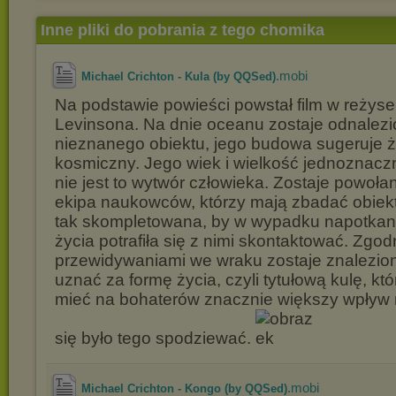
Inne pliki do pobrania z tego chomika
.mobi
Michael Crichton - Kula (by QQSed)
Na podstawie powieści powstał film w reżyser
Levinsona. Na dnie oceanu zostaje odnalez
nieznanego obiektu, jego budowa sugeruje że
kosmiczny. Jego wiek i wielkość jednoznacz
nie jest to wytwór człowieka. Zostaje powoła
ekipa naukowców, którzy mają zbadać obiekt
tak skompletowana, by w wypadku napotkan
życia potrafiła się z nimi skontaktować. Zgod
przewidywaniami we wraku zostaje znalezio
uznać za formę życia, czyli tytułową kulę, kt
mieć na bohaterów znacznie większy wpływ
się było tego spodziewać.
.mobi
Michael Crichton - Kongo (by QQSed)