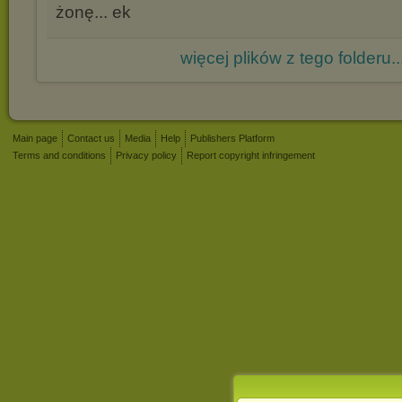
żonę...
więcej plików z tego folderu..
Main page
Contact us
Media
Help
Publishers Platform
Terms and conditions
Privacy policy
Report copyright infringement