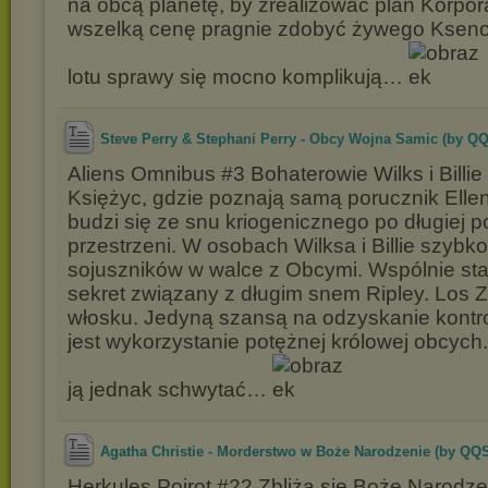
na obcą planetę, by zrealizować plan Korpora
wszelką cenę pragnie zdobyć żywego Ksen
lotu sprawy się mocno komplikują…
Steve Perry & Stephani Perry - Obcy Wojna Samic (by QQ
Aliens Omnibus #3 Bohaterowie Wilks i Billie 
Księżyc, gdzie poznają samą porucznik Ellen
budzi się ze snu kriogenicznego po długiej 
przestrzeni. W osobach Wilksa i Billie szybk
sojuszników w walce z Obcymi. Wspólnie sta
sekret związany z długim snem Ripley. Los Z
włosku. Jedyną szansą na odzyskanie kontro
jest wykorzystanie potężnej królowej obcych.
ją jednak schwytać…
Agatha Christie - Morderstwo w Boże Narodzenie (by QQ
Herkules Poirot #22 Zbliża się Boże Narodze