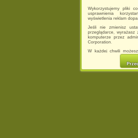
Wykorzystujemy pliki c
usprawnienia korzyst
wyświetlenia reklam dop
Jeśli nie zmienisz ust
przeglądarce, wyrażasz
komputerze przez admin
Corporation.
W każdej chwili możesz
cookies w swojej przeglą
w naszej Pol
Prze
http://chomikuj.pl/Polity
Jednocześnie informuje
może spowodować ogr
Chomikuj.pl.
W przypadku braku twojej
prosimy o opuszczenie se
Wykorzystanie plików c
(dostosowanie reklam do
działań marketingowych).
Wyrażenie sprzeciwu spo
będzie dopasowana do Tw
wyświetlona przypadkowo