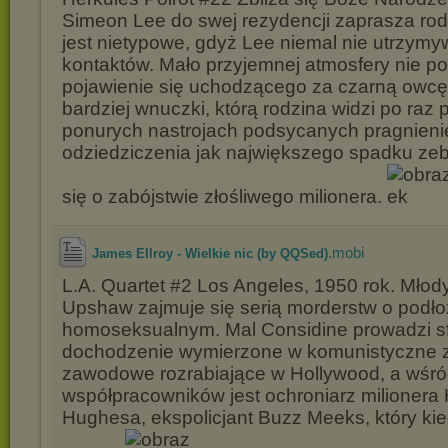
Simeon Lee do swej rezydencji zaprasza rod
jest nietypowe, gdyż Lee niemal nie utrzymy
kontaktów. Mało przyjemnej atmosfery nie p
pojawienie się uchodzącego za czarną owcę
bardziej wnuczki, którą rodzina widzi po raz 
ponurych nastrojach podsycanych pragnien
odziedziczenia jak największego spadku zeb
się o zabójstwie złośliwego milionera.
.mobi
James Ellroy - Wielkie nic (by QQSed)
L.A. Quartet #2 Los Angeles, 1950 rok. Młod
Upshaw zajmuje się serią morderstw o podł
homoseksualnym. Mal Considine prowadzi 
dochodzenie wymierzone w komunistyczne z
zawodowe rozrabiające w Hollywood, a wśró
współpracowników jest ochroniarz milioner
Hughesa, ekspolicjant Buzz Meeks, który ki