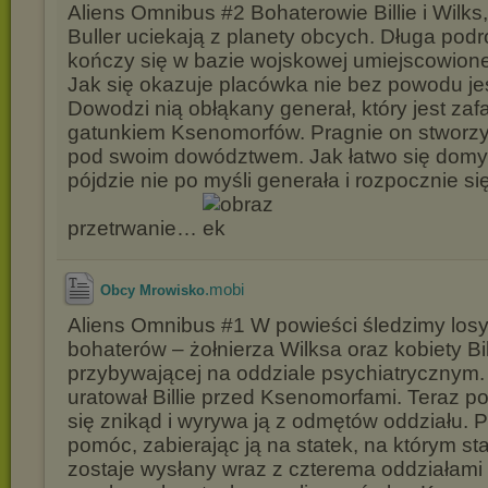
Aliens Omnibus #2 Bohaterowie Billie i Wilks
Buller uciekają z planety obcych. Długa pod
kończy się w bazie wojskowej umiejscowionej
Jak się okazuje placówka nie bez powodu je
Dowodzi nią obłąkany generał, który jest z
gatunkiem Ksenomorfów. Pragnie on stworz
pod swoim dowództwem. Jak łatwo się domy
pójdzie nie po myśli generała i rozpocznie si
przetrwanie…
.mobi
Obcy Mrowisko
Aliens Omnibus #1 W powieści śledzimy losy
bohaterów – żołnierza Wilksa oraz kobiety Bil
przybywającej na oddziale psychiatrycznym.
uratował Billie przed Ksenomorfami. Teraz p
się znikąd i wyrywa ją z odmętów oddziału. P
pomóc, zabierając ją na statek, na którym sta
zostaje wysłany wraz z czterema oddziała