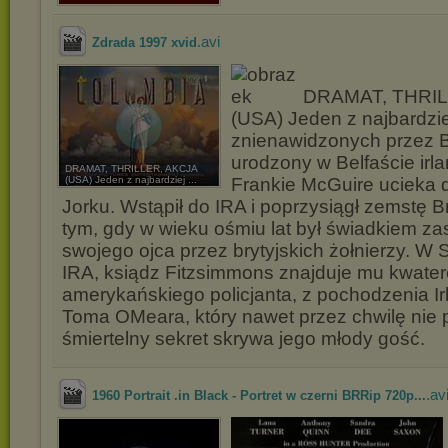
.avi
Zdrada 1997 xvid
DRAMAT, THRIL
(USA) Jeden z najbardzie
znienawidzonych przez B
urodzony w Belfaście irla
DRAMAT, THRILLER, AKCJA
(USA) Jeden z najbardziej ...
Frankie McGuire ucieka
Jorku. Wstąpił do IRA i poprzysiągł zemstę 
tym, gdy w wieku ośmiu lat był świadkiem zas
swojego ojca przez brytyjskich żołnierzy. W
IRA, ksiądz Fitzsimmons znajduje mu kwate
amerykańskiego policjanta, z pochodzenia I
Toma OMeara, który nawet przez chwilę nie p
śmiertelny sekret skrywa jego młody gość.
.av
1960 Portrait .in Black - Portret w czerni BRRip 720p...