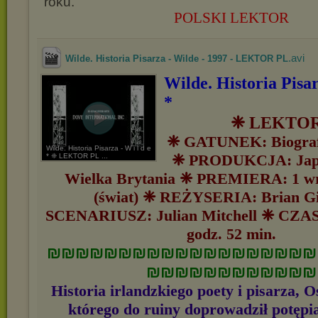
roku.
POLSKI LEKTOR
.avi
Wilde. Historia Pisarza - Wilde - 1997 - LEKTOR PL
Wilde. Historia Pisar
*
❈ LEKTO
❈ GATUNEK: Biograf
Wilde. Historia Pisarza - W i l d e
❈ PRODUKCJA: Japo
* ❈ LEKTOR PL ...
Wielka Brytania ❈ PREMIERA: 1 wr
(świat) ❈ REŻYSERIA: Brian Gi
SCENARIUSZ: Julian Mitchell ❈ CZ
godz. 52 min.
₪₪₪₪₪₪₪₪₪₪₪₪₪₪₪₪₪₪₪
₪₪₪₪₪₪₪₪₪₪₪₪
Historia irlandzkiego poety i pisarza, 
którego do ruiny doprowadził potępi