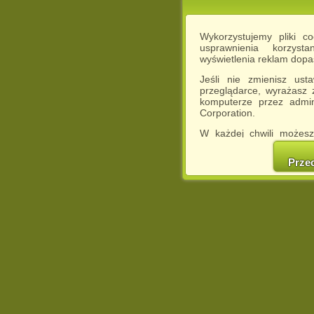
Wykorzystujemy pliki c
usprawnienia korzyst
wyświetlenia reklam dop
Jeśli nie zmienisz ust
przeglądarce, wyrażasz
komputerze przez admin
Corporation.
W każdej chwili możesz
cookies w swojej przeglą
w naszej Pol
Prze
http://chomikuj.pl/Polity
Jednocześnie informuje
może spowodować ogr
Chomikuj.pl.
W przypadku braku twojej
prosimy o opuszczenie se
Wykorzystanie plików c
(dostosowanie reklam do
działań marketingowych).
Wyrażenie sprzeciwu spo