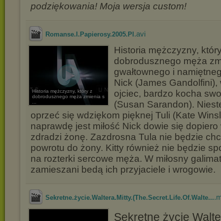
podziękowania! Moja wersja custom!
.avi
Romanse.I.Papierosy.2005.Pl
Historia mężczyzny, który
dobrodusznego męża zmi
gwałtownego i namiętne
Nick (James Gandolfini),
Historia mężczyzny, który z
ojciec, bardzo kocha swo
dobrodusznego męża zmienia s
...
(Susan Sarandon). Niest
oprzeć się wdziękom pięknej Tuli (Kate Wins
naprawdę jest miłość Nick dowie się dopiero
zdradzi żonę. Zazdrosna Tula nie będzie chc
powrotu do żony. Kitty również nie będzie sp
na rozterki sercowe męża. W miłosny galima
zamieszani bedą ich przyjaciele i wrogowie.
.
Sekretne.życie.Waltera.Mitty.(The.Secret.Life.Of.Walte...
Sekretne życie Walte