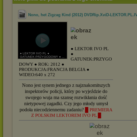
Nono, het Zigzag Kind (2012) DVDRip.XviD-LEKTOR.PL.I
● LEKTOR IVO PL
●
● LEKTOR IVO PL ●
GATUNEK:PRZYGODOWY ● ...
GATUNEK:PRZYGO
DOWY
● ROK: 2012
●
PRODUKCJA:FRANCJA BELGIA
●
WIDEO:640 x 272
Nono jest synem jednego z najznakomitszych
inspektorów policji, który po wyjeździe do
swojego wuja ma szansę rozwikłania dość
nietypowej zagadki. Czy jego młody umysł
podoła niecodziennemu zadaniu?
█ PREMIERA
Z POLSKIM LEKTOREM IVO PL █