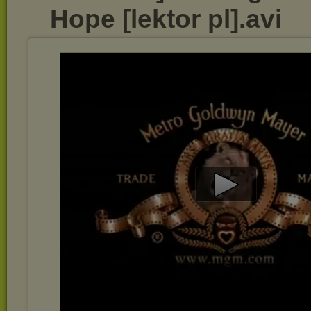
Hope [lektor pl].avi
Play
Video