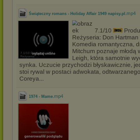
.mp4
Świąteczny romans - Holiday Affair 1949 napisy.pl
7.1/10
Produ
Reżyseria: Don Hartman
Komedia romantyczna, d
Mitchum poznaje młodą 
7.1/10 Produkcja. USA
oglądaj online
Reżyseria: ...
Leigh, która samotnie w
synka. Uczucie przychodzi błyskawicznie, j
stoi rywal w postaci adwokata, odtwarzaneg
Coreya...
.mp4
1974 - Mame
generowanie podglądu