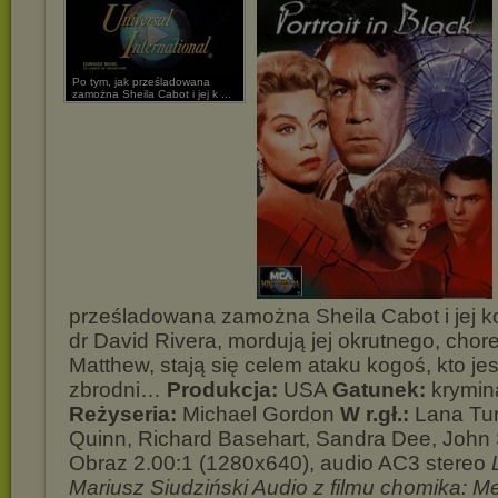
Po tym, jak prześladowana
zamożna Sheila Cabot i jej k ...
prześladowana zamożna Sheila Cabot i jej k
dr David Rivera, mordują jej okrutnego, cho
Matthew, stają się celem ataku kogoś, kto je
zbrodni…
Produkcja:
USA
Gatunek:
kryminał
Reżyseria:
Michael Gordon
W r.gł.:
Lana Tur
Quinn, Richard Basehart, Sandra Dee, John Sa
Obraz 2.00:1 (1280x640), audio AC3 stereo
Mariusz Siudziński Audio z filmu chomika: Mek