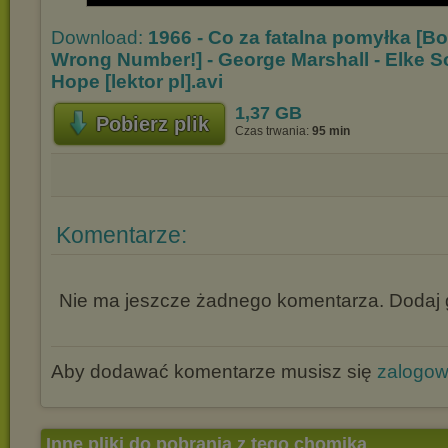
Download:
1966 - Co za fatalna pomyłka [Boy
Wrong Number!] - George Marshall - Elke 
Hope [lektor pl].avi
1,37 GB
Pobierz plik
Czas trwania:
95 min
Komentarze:
Nie ma jeszcze żadnego komentarza. Dodaj g
Aby dodawać komentarze musisz się
zalogo
Inne pliki do pobrania z tego chomika