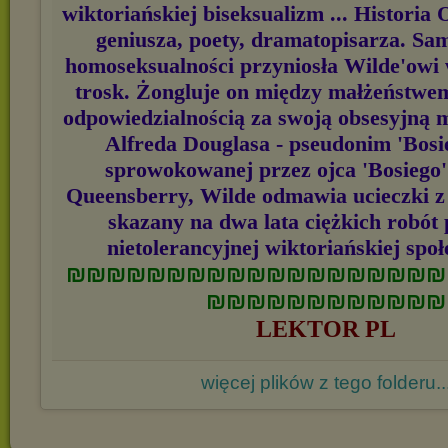
wiktoriańskiej biseksualizm ... Historia
geniusza, poety, dramatopisarza. Sa
homoseksualności przyniosła Wilde'owi w
trosk. Żongluje on między małżeństwem
odpowiedzialnością za swoją obsesyjną 
Alfreda Douglasa - pseudonim 'Bosie
sprowokowanej przez ojca 'Bosiego'
Queensberry, Wilde odmawia ucieczki z 
skazany na dwa lata ciężkich robót 
nietolerancyjnej wiktoriańskiej społe
₪₪₪₪₪₪₪₪₪₪₪₪₪₪₪₪₪₪₪
₪₪₪₪₪₪₪₪₪₪₪₪
LEKTOR PL
więcej plików z tego folderu..