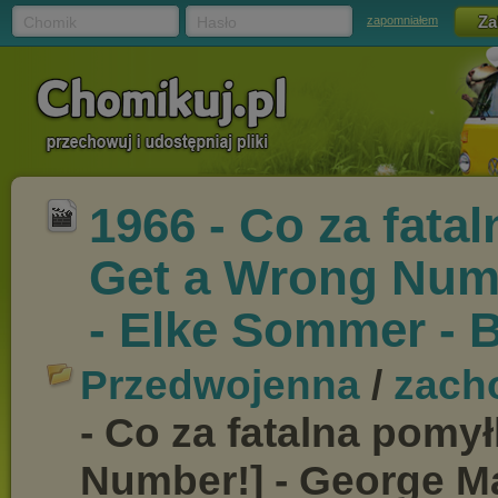
Chomik
Hasło
zapomniałem
1966 - Co za fata
Get a Wrong Numb
- Elke Sommer - B
Przedwojenna
/
zach
- Co za fatalna pomył
Number!] - George Ma