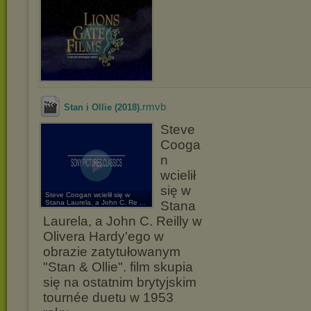
.rmvb
Stan i Ollie (2018)
Steve
Cooga
n
wcielił
się w
Steve Coogan wcielił się w
Stana Laurela, a John C. Re ...
Stana
Laurela, a John C. Reilly w
Olivera Hardy'ego w
obrazie zatytułowanym
"Stan & Ollie". film skupia
się na ostatnim brytyjskim
tournée duetu w 1953