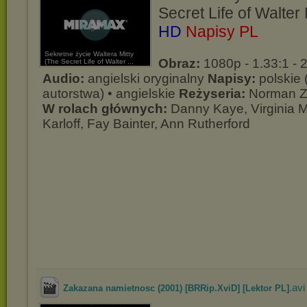
Secret Life of Walter 
HD
Napisy PL
Sekretne życie Waltera Mitty
Obraz:
1080p - 1.33:1 - 
(The Secret Life of Walter ...
Audio:
angielski oryginalny
Napisy:
polskie
autorstwa) • angielskie
Reżyseria:
Norman Z
W rolach głównych:
Danny Kaye, Virginia M
Karloff, Fay Bainter, Ann Rutherford
.avi
Zakazana namietnosc (2001) [BRRip.XviD] [Lektor PL]