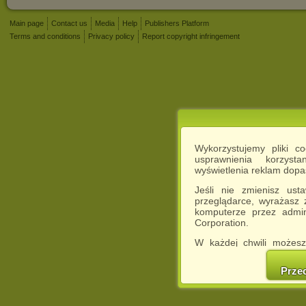
Main page
Contact us
Media
Help
Publishers Platform
Terms and conditions
Privacy policy
Report copyright infringement
Wykorzystujemy pliki c
usprawnienia korzyst
wyświetlenia reklam dop
Jeśli nie zmienisz ust
przeglądarce, wyrażasz
komputerze przez admin
Corporation.
W każdej chwili możesz
cookies w swojej przeglą
w naszej Pol
Prze
http://chomikuj.pl/Polity
Jednocześnie informuje