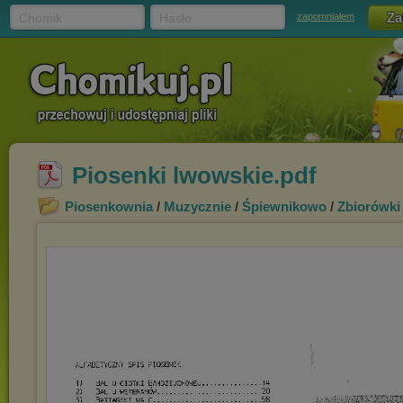
Chomik
Hasło
zapomniałem
Piosenki lwowskie.pdf
Piosenkownia
/
Muzycznie
/
Śpiewnikowo
/
Zbiorówki