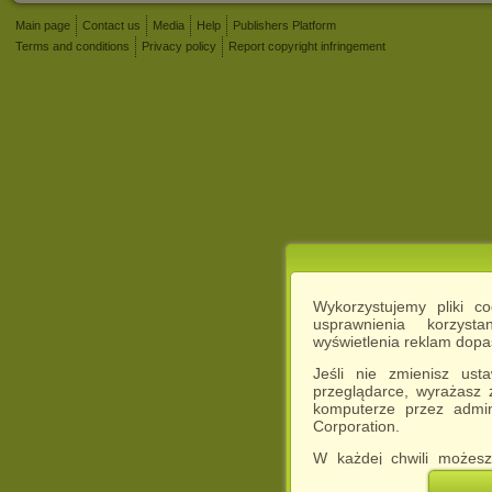
Main page
Contact us
Media
Help
Publishers Platform
Terms and conditions
Privacy policy
Report copyright infringement
Wykorzystujemy pliki c
usprawnienia korzyst
wyświetlenia reklam dop
Jeśli nie zmienisz ust
przeglądarce, wyrażasz
komputerze przez admin
Corporation.
W każdej chwili możesz
cookies w swojej przeglą