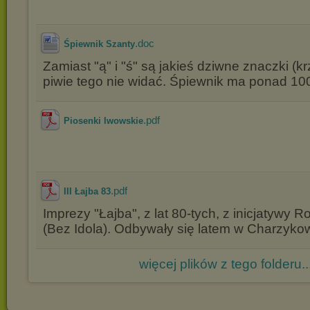
.doc
Śpiewnik Szanty
Zamiast "ą" i "ś" są jakieś dziwne znaczki (kr
piwie tego nie widać. Śpiewnik ma ponad 100
.pdf
Piosenki lwowskie
.pdf
III Łajba 83
Imprezy "Łajba", z lat 80-tych, z inicjatywy
(Bez Idola). Odbywały się latem w Charzyko
więcej plików z tego folderu..