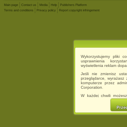
Main page
Contact us
Media
Help
Publishers Platform
Terms and conditions
Privacy policy
Report copyright infringement
Wykorzystujemy pliki c
usprawnienia korzyst
wyświetlenia reklam dop
Jeśli nie zmienisz ust
przeglądarce, wyrażasz
komputerze przez admin
Corporation.
W każdej chwili możesz
cookies w swojej przeglą
w naszej Pol
Prze
http://chomikuj.pl/Polity
Jednocześnie informuje
może spowodować ogr
Chomikuj.pl.