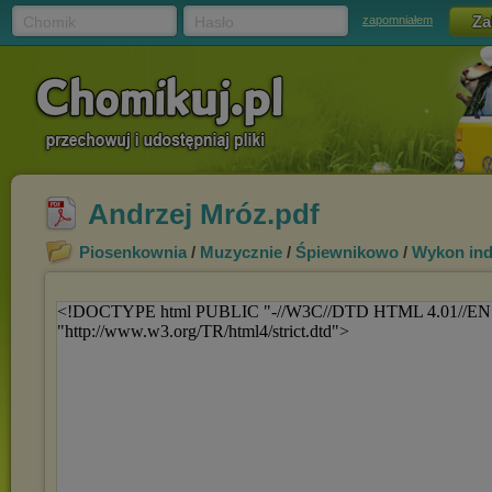
Chomik
Hasło
zapomniałem
Andrzej Mróz.pdf
Piosenkownia
/
Muzycznie
/
Śpiewnikowo
/
Wykon in