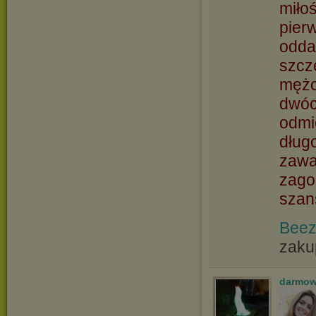
miłoś
pier
odda
szcz
mężc
dwóc
odmi
dług
zawa
zago
szan
Beez
zaku
darmow