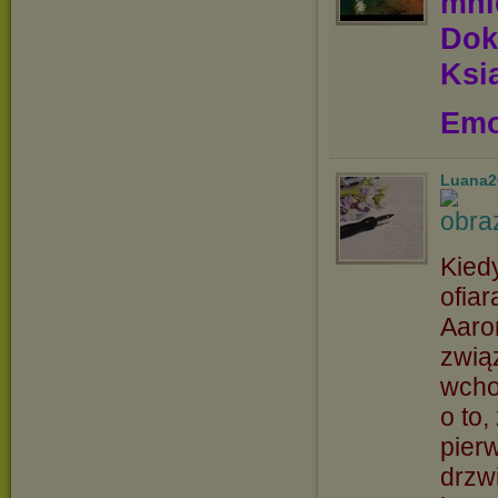
mn
Dok
Ksią
Emo
Luana2
Kied
ofia
Aaro
związ
wcho
o to,
pier
drzw