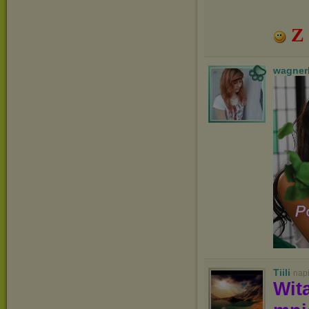
Z 
wagner
Tiili
nap
Wit