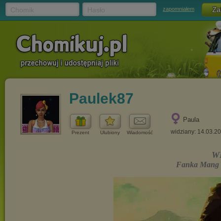
Chomik
Hasło
zapomniałem
Paulek87
Paula
widziany: 14.03.2
Prezent
Ulubiony
Wiadomość