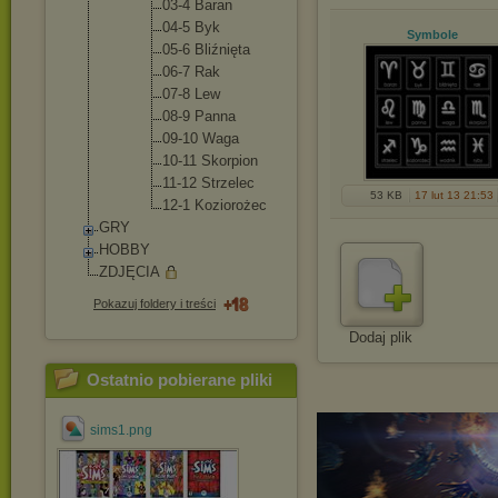
03-4 Baran
04-5 Byk
Symbole
05-6 Bliźnięt
a
06-7 Rak
07-8 Lew
08-9 Panna
09-10 Waga
10-11 Skorpion
11-12 Strzelec
53 KB
17 lut 13 21:53
12-1 Kozioroż
ec
GRY
HOBBY
ZDJĘCIA
Pokazuj foldery i treści
Dodaj plik
Ostatnio pobierane pliki
sims1.png