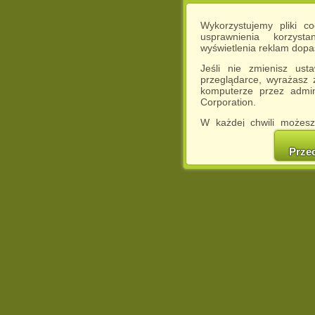
Wykorzystujemy pliki c
usprawnienia korzyst
wyświetlenia reklam dop
Jeśli nie zmienisz ust
przeglądarce, wyrażasz
komputerze przez admin
Corporation.
W każdej chwili możesz
cookies w swojej przeglą
w naszej Pol
Prze
http://chomikuj.pl/Polity
Jednocześnie informuje
może spowodować ogr
Chomikuj.pl.
W przypadku braku twojej
prosimy o opuszczenie se
Wykorzystanie plików c
(dostosowanie reklam do
działań marketingowych).
Wyrażenie sprzeciwu spo
będzie dopasowana do Tw