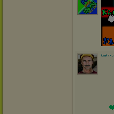
kintak
❤