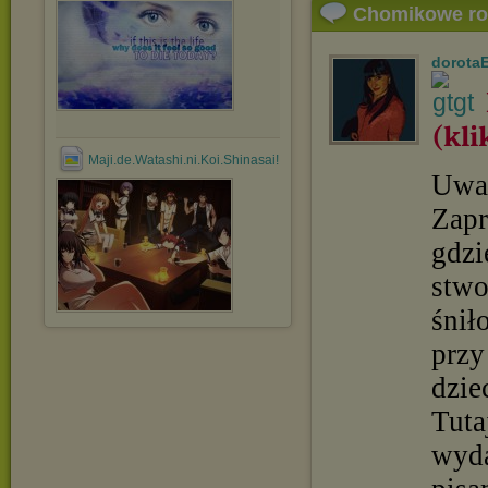
Chomikowe r
dorotaE
(kli
Maji.de.Watashi.ni.Koi.Shinasai!.full.965996.jpg
Uwag
Zapr
gdzi
stwo
śnił
przy
dzie
Tuta
wyda