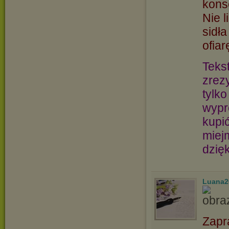
kons
Nie l
sidła
ofiar
Tekst
zrezy
tylko
wypr
kupić
miej
dzię
Luana2
Zapr