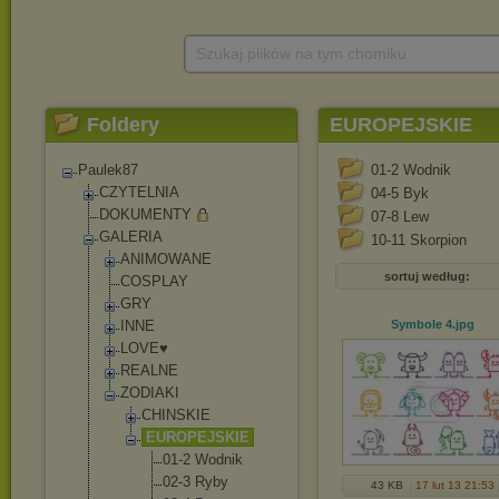
Szukaj plików na tym chomiku
Foldery
EUROPEJSKIE
Paulek87
01-2 Wodnik
CZYTELNIA
04-5 Byk
DOKUMENTY
07-8 Lew
GALERIA
10-11 Skorpion
ANIMOWANE
sortuj według:
COSPLAY
GRY
INNE
Symbole 4
.jpg
LOVE♥
REALNE
ZODIAKI
CHINSKIE
EUROPEJSKIE
01-2 Wodnik
02-3 Ryby
43 KB
17 lut 13 21:53