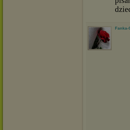
pisa
dzie
Fanka-