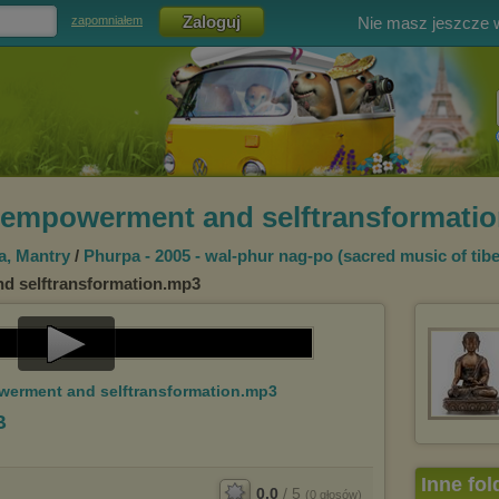
Nie masz jeszcze
zapomniałem
g empowerment and selftransformati
, Mantry
/
Phurpa - 2005 - wal-phur nag-po (sacred music of tibe
d selftransformation.mp3
Play
owerment and selftransformation.mp3
Video
B
Inne fol
0.0
/
5
(
0
głosów)