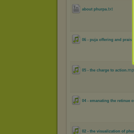
.txt
about phurpa
06 - puja offering and prais
.mp
05 - the charge to action
04 - emanating the retinue of
02 - the visualization of phu