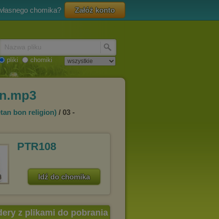
 własnego chomika?
Załóż konto
Nazwa pliku
pliki
chomiki
on.mp3
tan bon religion)
/ 03 -
PTR108
Idź do chomika
dery z plikami do pobrania