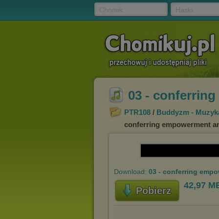
Chomik
Hasło
03 - conferrin
PTR108
/
Buddyzm - Muzyka
conferring empowerment an
Download:
03 - conferring emp
42,97 M
Pobierz