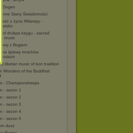
rz Dogen
enne Stany Świadomości
eść o życiu Milarepy -
howisko
r of drukpa kaygu - sacred
an music
owy z Bogiem
alne śpiewy mnichów
tańskich
d tibetan music of bon tradition
n Wonders of the Buddhist
d
n - Championsheeps
n - sezon 1
n - sezon 2
n - sezon 3
n - sezon 4
n - sezon 5
em dusz
ka Peppa