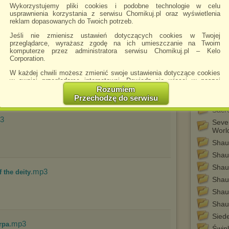
Wykorzystujemy pliki cookies i podobne technologie w celu
Mist
usprawnienia korzystania z serwisu Chomikuj.pl oraz wyświetlenia
reklam dopasowanych do Twoich potrzeb.
Odmi
Jeśli nie zmienisz ustawień dotyczących cookies w Twojej
Opowi
przeglądarce, wyrażasz zgodę na ich umieszczanie na Twoim
słuc
komputerze przez administratora serwisu Chomikuj.pl – Kelo
Orde
Corporation.
tibet
.mp3
es
W każdej chwili możesz zmienić swoje ustawienia dotyczące cookies
Rozm
w swojej przeglądarce internetowej. Dowiedz się więcej w naszej
Polityce Prywatności -
http://chomikuj.pl/PolitykaPrywatnosci.aspx
.
Rozumiem
Rytu
Przechodzę do serwisu
Tybe
Jednocześnie informujemy że zmiana ustawień przeglądarki może
Sacre
spowodować ograniczenie korzystania ze strony Chomikuj.pl.
3
Seve
W przypadku braku twojej zgody na akceptację cookies niestety
Worl
prosimy o opuszczenie serwisu chomikuj.pl.
Shau
Wykorzystanie plików cookies
przez
Zaufanych Partnerów
(dostosowanie reklam do Twoich potrzeb, analiza skuteczności działań
Shau
marketingowych).
Shau
.mp3
 the deity
Wyrażenie sprzeciwu spowoduje, że wyświetlana Ci reklama nie
Shau
będzie dopasowana do Twoich preferencji, a będzie to reklama
wyświetlona przypadkowo.
Shau
Shau
Istnieje możliwość zmiany ustawień przeglądarki internetowej w
sposób uniemożliwiający przechowywanie plików cookies na
Sied
urządzeniu końcowym. Można również usunąć pliki cookies,
.mp3
rpa
Świn
dokonując odpowiednich zmian w ustawieniach przeglądarki