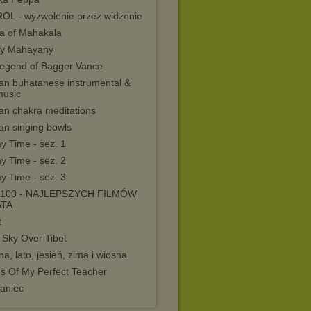
OL - wyzwolenie przez widzenie
ra of Mahakala
ty Mahayany
legend of Bagger Vance
tan buhatanese instrumental &
music
an chakra meditations
an singing bowls
y Time - sez. 1
y Time - sez. 2
y Time - sez. 3
100 - NAJLEPSZYCH FILMÓW
ATA
t
 Sky Over Tibet
a, lato, jesień, zima i wiosna
s Of My Perfect Teacher
aniec