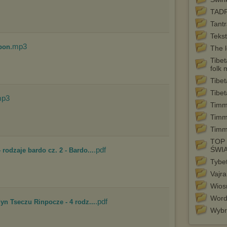
internetowej.
TADR
Pełną informację na ten temat znajdziesz pod adresem
Tant
http://chomikuj.pl/PolitykaPrywatnosci.aspx
.
Teks
.mp3
 bon
The 
Tibe
folk 
Tibet
Tibet
mp3
Timm
Timm
Timm
TOP 
.pdf
ŚWI
rodzaje bardo cz. 2 - Bardo...
Tybe
Vajra
Wiosn
Word
.pdf
yn Tseczu Rinpocze - 4 rodz...
Wybr