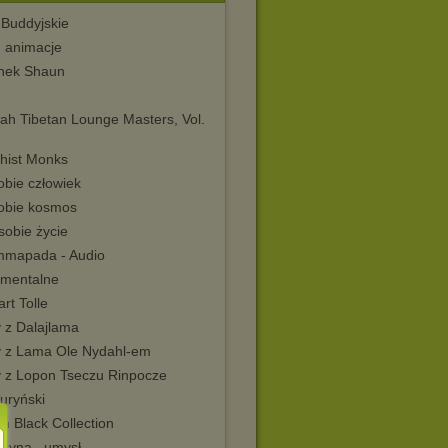
 Buddyjskie
, animacje
nek Shaun
ah Tibetan Lounge Masters, Vol.
hist Monks
obie człowiek
sobie kosmos
sobie życie
mapada - Audio
mentalne
rt Tolle
 z Dalajlama
y z Lama Ole Nydahl-em
y z Lopon Tseczu Rinpocze
uryński
n Black Collection
cyna , umysł