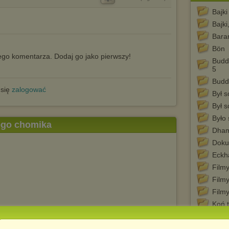
Bajki
Bajki
Bara
Bön
go komentarza. Dodaj go jako pierwszy!
Budd
5
Budd
 się
zalogować
Był s
Był 
Było 
tego chomika
Dham
Doku
Eckha
Filmy
Film
Film
Koń t
Man i
Medy