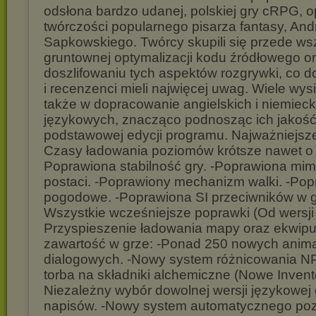
odsłona bardzo udanej, polskiej gry cRPG, o
twórczości popularnego pisarza fantasy, And
Sapkowskiego. Twórcy skupili się przede ws
gruntownej optymalizacji kodu źródłowego o
doszlifowaniu tych aspektów rozgrywki, co d
i recenzenci mieli najwięcej uwag. Wiele wys
także w dopracowanie angielskich i niemieck
językowych, znacząco podnosząc ich jakość
podstawowej edycji programu. Najważniejsze
Czasy ładowania poziomów krótsze nawet o 
Poprawiona stabilność gry. -Poprawiona mim
postaci. -Poprawiony mechanizm walki. -Pop
pogodowe. -Poprawiona SI przeciwników w gr
Wszystkie wcześniejsze poprawki (Od wersji 1
Przyspieszenie ładowania mapy oraz ekwip
zawartość w grze: -Ponad 250 nowych anima
dialogowych. -Nowy system różnicowania N
torba na składniki alchemiczne (Nowe Invento
Niezależny wybór dowolnej wersji językowej 
napisów. -Nowy system automatycznego po