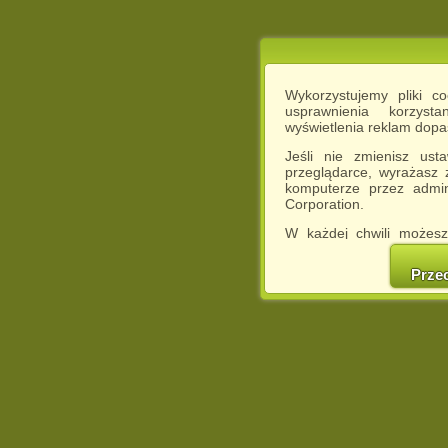
Wykorzystujemy pliki c
usprawnienia korzyst
wyświetlenia reklam dop
Jeśli nie zmienisz ust
przeglądarce, wyrażasz
komputerze przez admin
Corporation.
W każdej chwili możesz
cookies w swojej przeglą
w naszej Pol
Prze
http://chomikuj.pl/Polity
Jednocześnie informuje
może spowodować ogr
Chomikuj.pl.
W przypadku braku twojej
prosimy o opuszczenie se
Wykorzystanie plików c
(dostosowanie reklam do