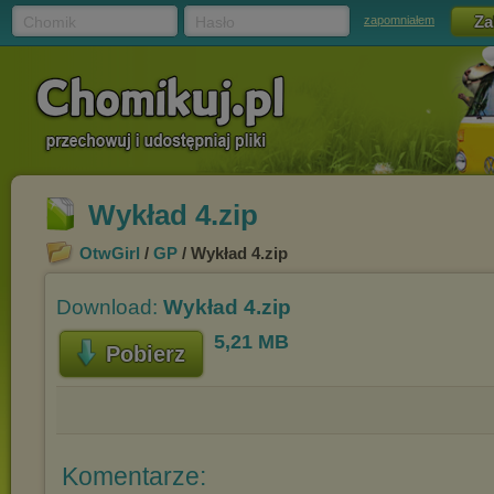
Chomik
Hasło
zapomniałem
Wykład 4.zip
OtwGirl
/
GP
/ Wykład 4.zip
Download:
Wykład 4.zip
5,21 MB
Pobierz
Komentarze: