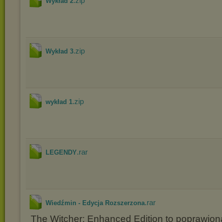
.zip
Wykład 2
.zip
Wykład 3
.zip
wykład 1
.rar
LEGENDY
.rar
Wiedźmin - Edycja Rozszerzona
The Witcher: Enhanced Edition to poprawion