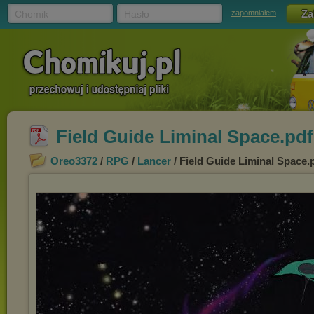
Chomik
Hasło
zapomniałem
Field Guide Liminal Space.pdf
Oreo3372
/
RPG
/
Lancer
/ Field Guide Liminal Space.