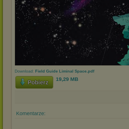
Download:
Field Guide Liminal Space.pdf
19,29 MB
Pobierz
Komentarze: