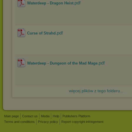
.pdf
Waterdeep - Dragon Heist
.pdf
Curse of Strahd
.pdf
Waterdeep - Dungeon of the Mad Mage
więcej plików z tego folderu...
Main page
Contact us
Media
Help
Publishers Platform
Terms and conditions
Privacy policy
Report copyright infringement