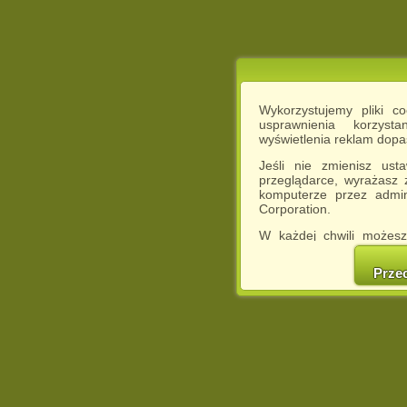
Wykorzystujemy pliki c
usprawnienia korzyst
wyświetlenia reklam dop
Jeśli nie zmienisz ust
przeglądarce, wyrażasz
komputerze przez admin
Corporation.
W każdej chwili możesz
cookies w swojej przeglą
w naszej Pol
Prze
http://chomikuj.pl/Polity
Jednocześnie informuje
może spowodować ogr
Chomikuj.pl.
W przypadku braku twojej
prosimy o opuszczenie se
Wykorzystanie plików c