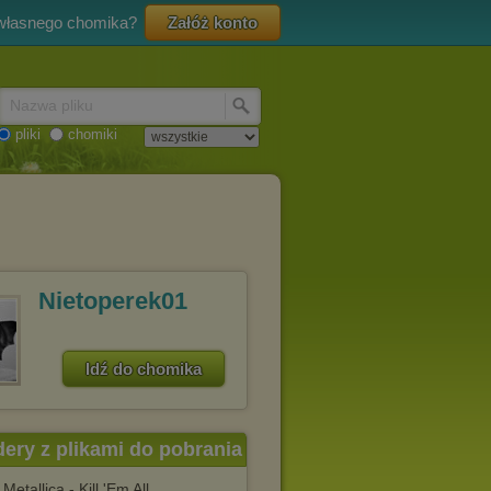
 własnego chomika?
Załóż konto
Nazwa pliku
pliki
chomiki
Nietoperek01
Idź do chomika
dery z plikami do pobrania
Metallica - Kill 'Em All