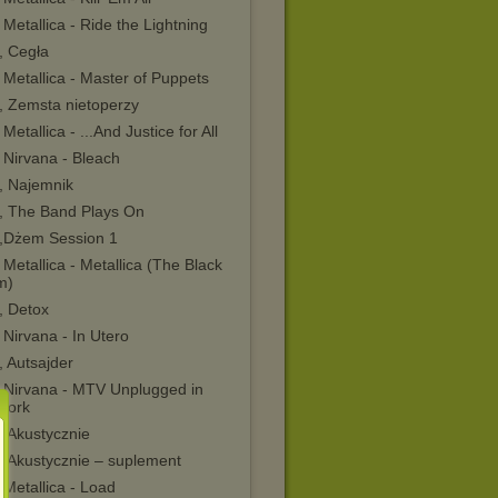
Metallica - Ride the Lightning
, Cegła
Metallica - Master of Puppets
, Zemsta nietoperzy
Metallica - ...And Justice for All
 Nirvana - Bleach
, Najemnik
, The Band Plays On
,Dżem Session 1
Metallica - Metallica (The Black
m)
, Detox
Nirvana - In Utero
 Autsajder
 Nirvana - MTV Unplugged in
York
, Akustycznie
, Akustycznie – suplement
Metallica - Load