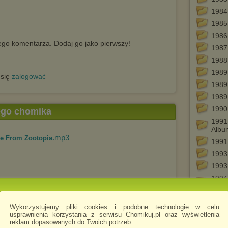
1984 
1985
1986 
go komentarza. Dodaj go jako pierwszy!
1987
1988 
1989
 się
zalogować
1989
1989
1990
tego chomika
1991 
Albu
.mp3
ite From Zootopia
1991
1993 
1993,
1994
New 
.mp3
ree-Toe Bandito
1994
Wykorzystujemy pliki cookies i podobne technologie w celu
1994
usprawnienia korzystania z serwisu Chomikuj.pl oraz wyświetlenia
reklam dopasowanych do Twoich potrzeb.
1996 