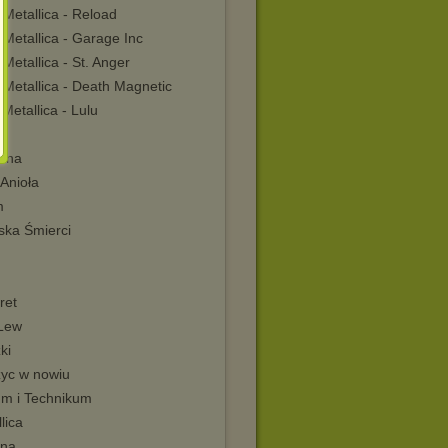
Metallica - Reload
Metallica - Garage Inc
Metallica - St. Anger
 Metallica - Death Magnetic
Metallica - Lulu
 1
rina
Anioła
m
ska Śmierci
ret
 Lew
ki
życ w nowiu
um i Technikum
lica
ana