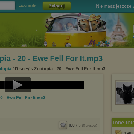
Nie masz jeszcze
zapomniałem
ia - 20 - Ewe Fell For It.mp3
topia
/ Disney's Zootopia - 20 - Ewe Fell For It.mp3
Play
0 - Ewe Fell For It.mp3
Video
Inne fol
0.0
/
5
(
0
głosów)
1983 