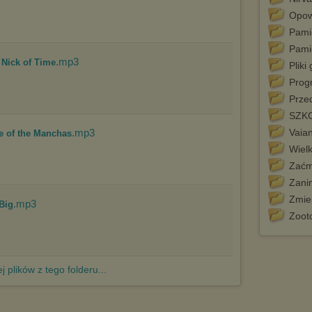
http://chomikuj.pl/PolitykaPrywatnosci.aspx
.
Opowi
Pamię
Pami
.mp3
 Nick of Time
Pliki
Prog
Prze
SZK
.mp3
Vaia
se of the Manchas
Wielk
Zaćm
Zanim
Zmie
.mp3
 Big
Zoot
j plików z tego folderu...