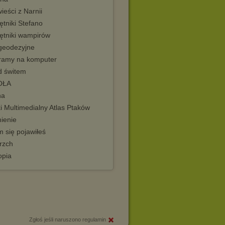
eści z Narnii
tniki Stefano
ętniki wampirów
 geodezyjne
ramy na komputer
d świtem
OŁA
na
i Multimedialny Atlas Ptaków
ienie
 się pojawiłeś
rzch
opia
Zgłoś jeśli naruszono regulamin