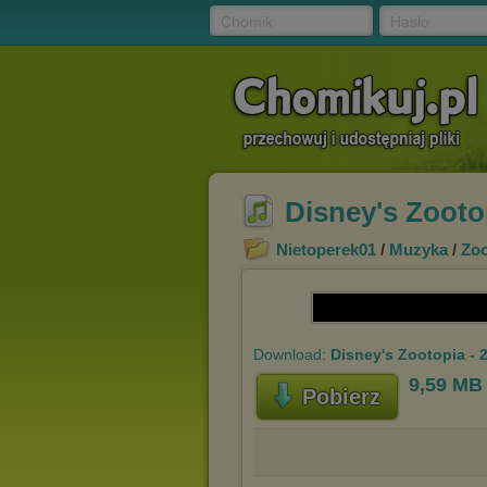
Chomik
Hasło
Disney's Zootop
Nietoperek01
/
Muzyka
/
Zoo
Download:
Disney's Zootopia - 2
9,59 MB
Pobierz