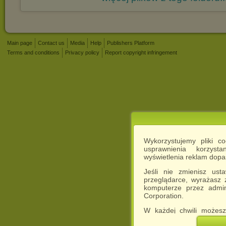
Main page
Contact us
Media
Help
Publishers Platform
Terms and conditions
Privacy policy
Report copyright infringement
Wykorzystujemy pliki c
usprawnienia korzyst
wyświetlenia reklam dop
Jeśli nie zmienisz ust
przeglądarce, wyrażasz
komputerze przez admin
Corporation.
W każdej chwili możesz
cookies w swojej przeglą