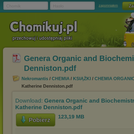
Chomik
Hasło
zapomniałem
Genera Organic and Biochemis
Denniston.pdf
Nekromantis
/
CHEMIA
/
KSIĄŻKI
/
CHEMIA ORGANI
Katherine Denniston.pdf
Download:
Genera Organic and Biochemistry
Katherine Denniston.pdf
123,19 MB
Pobierz