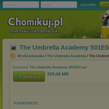
Chomik
Hasło
zapomniałem
The Umbrella Academy S01E04
MrsSzarlatanka
/
The Umbrella Academy
/ The Umbrel
Download:
The Umbrella Academy S01E04.avi
229,08 MB
Pobierz
Komentarze: