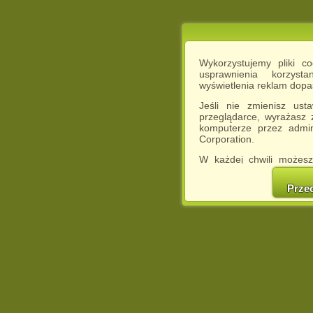
Wykorzystujemy pliki c
usprawnienia korzyst
wyświetlenia reklam dop
Jeśli nie zmienisz ust
przeglądarce, wyrażasz
komputerze przez admin
Corporation.
W każdej chwili możesz
cookies w swojej przeglą
w naszej Pol
Prze
http://chomikuj.pl/Polity
Jednocześnie informuje
może spowodować ogr
Chomikuj.pl.
W przypadku braku twojej
prosimy o opuszczenie se
Wykorzystanie plików c
(dostosowanie reklam do
działań marketingowych).