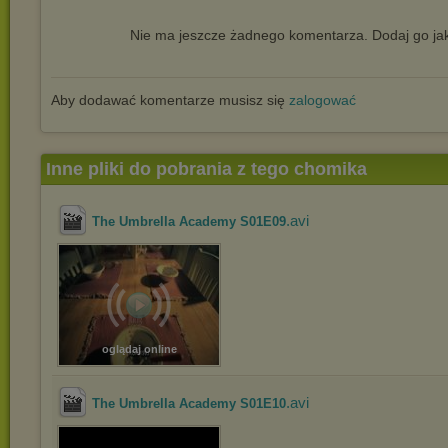
Nie ma jeszcze żadnego komentarza. Dodaj go jak
Aby dodawać komentarze musisz się
zalogować
Inne pliki do pobrania z tego chomika
.avi
The Umbrella Academy S01E09
oglądaj online
.avi
The Umbrella Academy S01E10