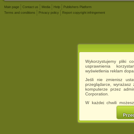
Main page
Contact us
Media
Help
Publishers Platform
Terms and conditions
Privacy policy
Report copyright infringement
Wykorzystujemy pliki c
usprawnienia korzyst
wyświetlenia reklam dop
Jeśli nie zmienisz ust
przeglądarce, wyrażasz
komputerze przez admin
Corporation.
W każdej chwili możesz
cookies w swojej przeglą
w naszej Pol
Prze
http://chomikuj.pl/Polity
Jednocześnie informuje
może spowodować ogr