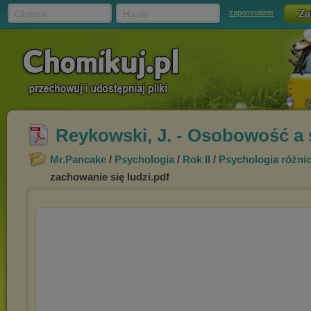
Chomik
Hasło
zapomniałem
Reykowski, J. - Osobowość a 
Mr.Pancake
/
Psychologia
/
Rok II
/
Psychologia różni
zachowanie się ludzi.pdf