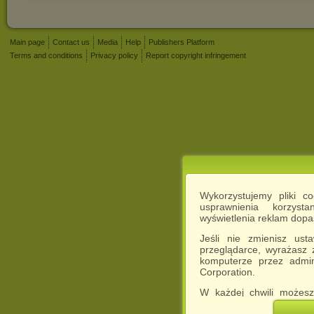
Main page
Contact us
Media
Help
Publishers Platform
Terms and conditions
Privacy policy
Report copyright infringement
Wykorzystujemy pliki c
usprawnienia korzyst
wyświetlenia reklam dop
Jeśli nie zmienisz ust
przeglądarce, wyrażasz
komputerze przez admin
Corporation.
W każdej chwili możesz
cookies w swojej przeglą