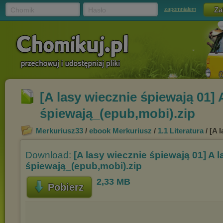
Chomik
Hasło
zapomniałem
[A lasy wiecznie śpiewają 01] 
śpiewają_(epub,mobi).zip
Merkuriusz33
/
ebook Merkuriusz
/
1.1 Literatura
/ [A 
Download:
[A lasy wiecznie śpiewają 01] A 
śpiewają_(epub,mobi).zip
2,33 MB
Pobierz