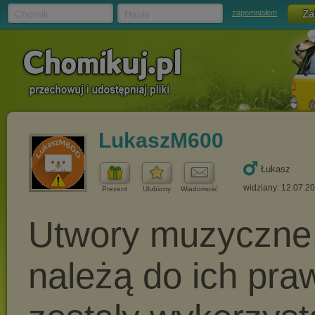
Chomik
Hasło
zapomniałem
LukaszM600
Łukasz
widziany: 12.07.2
Prezent
Ulubiony
Wiadomość