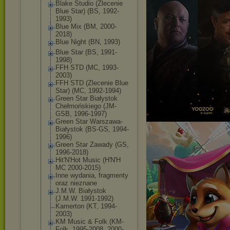
Blake Studio (Zlecenie
Blue Star) (BS, 1992-
1993)
Blue Mix (BM, 2000-
2018)
Blue Night (BN, 1993)
Blue Star (BS, 1991-
1998)
FFH STD (MC, 1993-
2003)
FFH STD (Zlecenie Blue
Star) (MC, 1992-1994)
Green Star Białystok
Chełmońskiego (JM-
GSB, 1996-1997)
Green Star Warszawa-
Biały
stok (BS-GS, 1994-
1996)
Green Star Zawady (GS,
1996-2018)
Hit'N'Hot Music (H'N'H
MC 2000-2015)
Inne wydania, fragmenty
oraz nieznane
J.M.W. Białystok
(J.M.W. 1991-1992)
Kamerton (KT, 1994-
2003)
KM Music & Folk (KM-
Folk, 1995-2008, 2000-