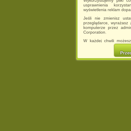
Wykorzystujemy pliki c
usprawnienia korzyst
wyświetlenia reklam dop
Jeśli nie zmienisz ust
przeglądarce, wyrażasz
komputerze przez admin
Corporation.
W każdej chwili możesz
cookies w swojej przeglą
w naszej Pol
Prze
http://chomikuj.pl/Polity
Jednocześnie informuje
może spowodować ogr
Chomikuj.pl.
W przypadku braku twojej
prosimy o opuszczenie se
Wykorzystanie plików c
(dostosowanie reklam do
działań marketingowych).
Wyrażenie sprzeciwu spo
będzie dopasowana do Tw
wyświetlona przypadkowo
Istnieje możliwość zmian