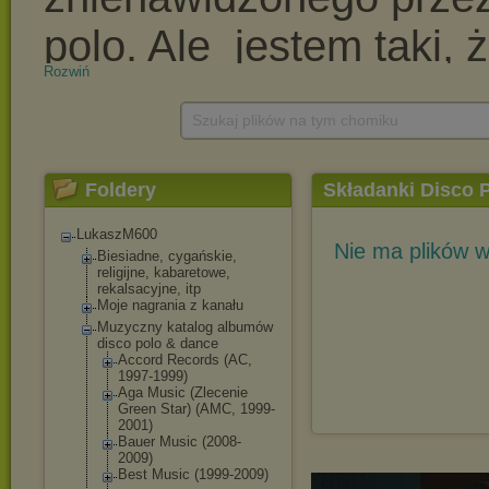
Rozwiń
Szukaj plików na tym chomiku
Foldery
Składanki Disco P
LukaszM600
Nie ma plików w
Biesiadne, cygańskie,
religijne, kabaretowe,
rekalsacyjne, itp
Moje nagrania z kanału
Muzyczny katalog albumów
disco polo & dance
Accord Records (AC,
1997-1999)
Aga Music (Zlecenie
Green Star) (AMC, 1999-
2001)
Bauer Music (2008-
2009)
Best Music (1999-2009)