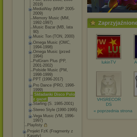
2019)
MediaWay (MWP 2005-
2009)
Memory Music (MM,
Zaprzyjaźnion
1992-1997)
Music Bazar (MB, lata
90)
Music Ton (TON, 2000)
Omega Music (OMC,
1994-1998)
Omega Music (przed
1994)
PolGram Plus (PP,
lukinTV
A
2001-2002)
Polside Music (PM,
1998-1999)
PPT (1996-2017)
Pro Dance (PRO, 1998-
1999)
Składanki Disco Polo
z gazet
VHSRECOR
Starling (S. 1985-2001)
DS
Stereo Style (1990-1995)
« poprzednia strona
Vega Music (VM, 1996-
1997)
Playlisty
Projekt FzK (Fragmenty z
Kasety)