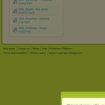
B07. Model MT - Pierwszy
śnieg.mp3
B08. Martin - Nie warto
tęsknić.mp3
A05. Paradise - Zabiorę
Cię.mp3
B06. Paradise - Twoje
oczy.mp3
Main page
Contact us
Media
Help
Publishers Platform
Terms and conditions
Privacy policy
Report copyright infringement