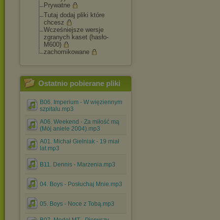
Prywatne
Tutaj dodaj pliki które
chcesz
Wcześniejsze wersje
zgranych kaset (hasło-
M600)
zachomikowane
Ostatnio pobierane pliki
B06. Imperium - W więziennym
szpitalu.mp3
A06. Weekend - Za miłość mą
(Mój aniele 2004).mp3
A01. Michał Gielniak - 19 miał
lat.mp3
B11. Dennis - Marzenia.mp3
04. Boys - Posłuchaj Mnie.mp3
05. Boys - Noce z Tobą.mp3