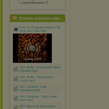
zachomikowane
Ostatnio pobierane pliki
Polo TV. Fragment reklam z 09
lipca 2013 roku.mp4
oglądaj online
A04. Meffis - Kochaj tylko Mnie
(Spadaj).mp3
A05. Meffis - Dziewczyna
Liroy'a.mp3
A01. Centrum - Usta
malowane.mp3
A01. Paradise - Tańcz, mała
tańcz.mp3
A07. Sławomir Świerzyński -