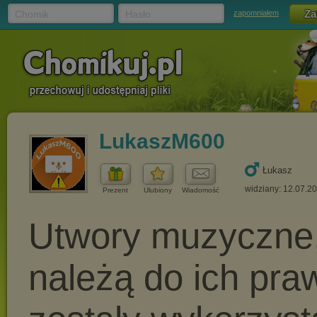
Chomik
Hasło
zapomniałem
LukaszM600
Łukasz
widziany: 12.07.2
Prezent
Ulubiony
Wiadomość