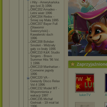
i Hity - Amerykańska
gra (vol.3) 1996
OMC202 Amadeo -
Letni wiatr 1996
OMC204 Redox -
Śmiej się Mała 1995
OMC207 Bayer Full
(Sławomir
Świerzyński
) -
Kawalerski duch
1996
OMC208 Bohdan
Smoleń - Widziały
gały co brały 1996
OMC210 K&K Studio
Singers - Bravo
Summer Hits '96 Vol.
1 1996
Zaprzyjaźnion
OMC219 Manhattan -
Czerwone jagody
1996
OMC220 VA -
Gwiazdy Disco Relax
Vol.4 1996
OMC232 Model MT -
Wspomnienia z
lukinTV
A
wakacji 1997
OMC235 Michał
Gielniak - 19 miał lat
1996