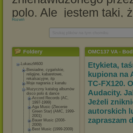
Rozwiń
Szukaj plików na tym chomiku
Foldery
OMC137 VA - Bodzi
Etykieta, ta
LukaszM600
Biesiadne, cygańskie,
kupiona na 
religijne, kabaretowe,
rekalsacyjne, itp
TC-FX120. 
Moje nagrania z kanału
Muzyczny katalog albumów
Audacity. J
disco polo & dance
Accord Records (AC,
Jeżeli znik
1997-1999)
Aga Music (Zlecenie
autorskich 
Green Star) (AMC, 1999-
2001)
zapraszam d
Bauer Music (2008-
2009)
Best Music (1999-2009)