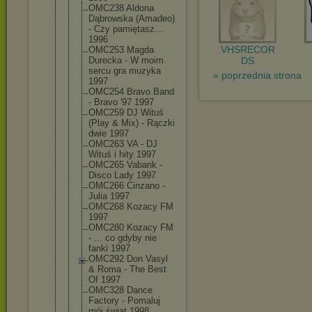
OMC238 Aldona
Dąbrowska (Amadeo)
- Czy pamiętasz..
.
1996
VHSRECOR
OMC253 Magda
Durecka - W moim
DS
sercu gra muzyka
« poprzednia strona
1997
OMC254 Bravo Band
- Bravo '97 1997
OMC259 DJ Wituś
(Play & Mix) - Rączki
dwie 1997
OMC263 VA - DJ
Wituś i hity 1997
OMC265 Vabank -
Disco Lady 1997
OMC266 Cinzano -
Julia 1997
OMC268 Kozacy FM
1997
OMC280 Kozacy FM
- ... co gdyby nie
fanki 1997
OMC292 Don Vasyl
& Roma - The Best
Of 1997
OMC328 Dance
Factory - Pomaluj
mój świat 1998