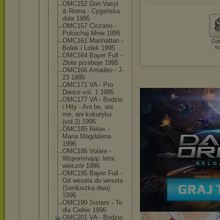
OMC152 Don Vasyl
& Roma - Cygańska
dola 1995
OMC157 Cinzano -
Pokochaj Mnie 1995
OMC161 Manhattan -
Odt
Bolek i Lolek 1995
fo
OMC164 Bayer Full -
Złote przeboje 1995
OMC166 Amadeo - J-
23 1995
OMC171 VA - Pro
Dance vol. 1 1995
OMC177 VA - Bodzio
i Hity - Ani be, ani
me, ani kukuryku
(vol.2) 1996
OMC185 Relax -
Maria Magdalena
1996
OMC186 Volare -
Wspominając letni
wieczór 1996
OMC195 Bayer Full -
Od wesela do wesela
(Serduszka dwa)
1996
OMC199 Sisters - To
dla Ciebie 1996
OMC201 VA - Bodzio