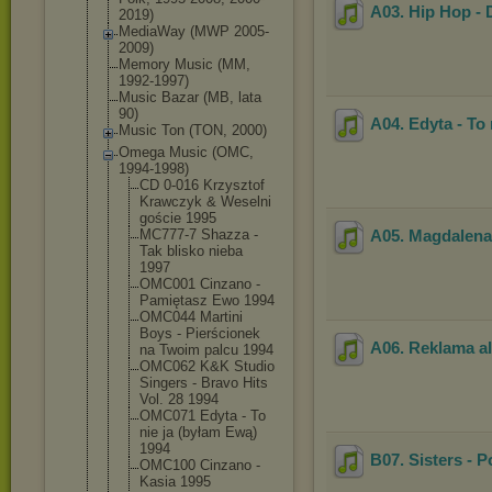
A03. Hip Hop - 
2019)
MediaWay (MWP 2005-
2009)
Memory Music (MM,
1992-1997)
Music Bazar (MB, lata
90)
A04. Edyta - To
Music Ton (TON, 2000)
Omega Music (OMC,
1994-1998)
CD 0-016 Krzysztof
Krawczyk & Weselni
goście 1995
MC777-7 Shazza -
A05. Magdalena 
Tak blisko nieba
1997
OMC001 Cinzano -
Pamiętasz Ewo 1994
OMC044 Martini
Boys - Pierścionek
A06. Reklama 
na Twoim palcu 1994
OMC062 K&K Studio
Singers - Bravo Hits
Vol. 28 1994
OMC071 Edyta - To
nie ja (byłam Ewą)
1994
B07. Sisters - P
OMC100 Cinzano -
Kasia 1995