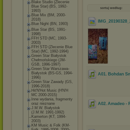
Blake Studio (Zlecenie
Blue Star) (BS, 1992-
sortuj według:
1993)
Blue Mix (BM, 2000-
2018)
IMG_20190328_
Blue Night (BN, 1993)
Blue Star (BS, 1991-
1998)
FFH STD (MC, 1993-
2003)
FFH STD (Zlecenie Blue
Star) (MC, 1992-1994)
Green Star Białystok
Chełmońskiego (JM-
GSB, 1996-1997)
Green Star Warszawa-
Biały
stok (BS-GS, 1994-
A01. Bohdan Sm
1996)
Green Star Zawady (GS,
1996-2018)
Hit'N'Hot Music (H'N'H
MC 2000-2015)
Inne wydania, fragmenty
A02. Amadeo -
oraz nieznane
J.M.W. Białystok
(J.M.W. 1991-1992)
Kamerton (KT, 1994-
2003)
KM Music & Folk (KM-
Folk, 1995-2008, 2000-