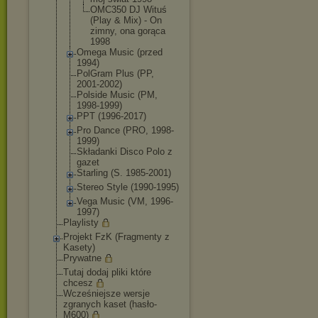
OMC350 DJ Wituś
(Play & Mix) - On
zimny, ona gorąca
1998
Omega Music (przed
1994)
PolGram Plus (PP,
2001-2002)
Polside Music (PM,
1998-1999)
PPT (1996-2017)
Pro Dance (PRO, 1998-
1999)
Składanki Disco Polo z
gazet
Starling (S. 1985-2001)
Stereo Style (1990-1995)
Vega Music (VM, 1996-
1997)
Playlisty
Projekt FzK (Fragmenty z
Kasety)
Prywatne
Tutaj dodaj pliki które
chcesz
Wcześniejsze wersje
zgranych kaset (hasło-
M600)