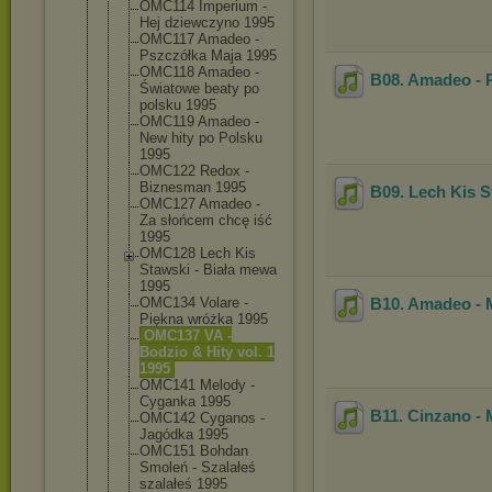
OMC114 Imperium -
Hej dziewczyno 1995
OMC117 Amadeo -
Pszczółka Maja 1995
OMC118 Amadeo -
B08. Amadeo - P
Światowe beaty po
polsku 1995
OMC119 Amadeo -
New hity po Polsku
1995
OMC122 Redox -
Biznesman 1995
B09. Lech Kis S
OMC127 Amadeo -
Za słońcem chcę iść
1995
OMC128 Lech Kis
Stawski - Biała mewa
1995
OMC134 Volare -
B10. Amadeo - 
Piękna wróżka 1995
OMC137 VA -
Bodzio & Hity vol. 1
1995
OMC141 Melody -
Cyganka 1995
B11. Cinzano - 
OMC142 Cyganos -
Jagódka 1995
OMC151 Bohdan
Smoleń - Szalałeś
szalałeś 1995