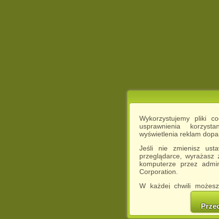
Wykorzystujemy pliki c
usprawnienia korzyst
wyświetlenia reklam dop
Jeśli nie zmienisz ust
przeglądarce, wyrażasz
komputerze przez admin
Corporation.
W każdej chwili możesz
cookies w swojej przeglą
w naszej Pol
Prze
http://chomikuj.pl/Polity